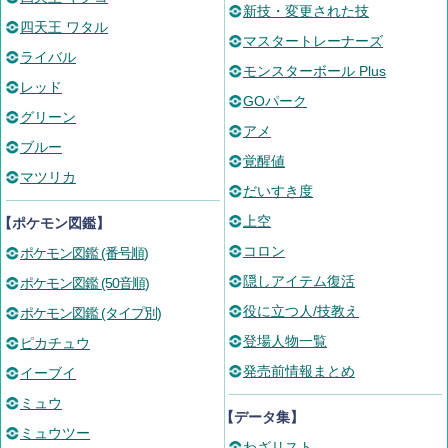
新技・変更された技
四天王 ワタル
マスタートレーナーズ
ライバル
モンスターボール Plus
レッド
GOパーク
グリーン
アメ
ブルー
覚醒値
マツリカ
だいすき度
上空
【ポケモン図鑑】
コロン
ポケモン図鑑 (番号順)
隠しアイテム復活
ポケモン図鑑 (50音順)
役に立つ人/技教え
ポケモン図鑑 (タイプ別)
登場人物一覧
ピカチュウ
発売前情報まとめ
イーブイ
ミュウ
【データ集】
ミュウツー
わざリスト