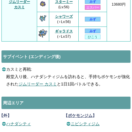
ジムリーダー
スターミー
みず
13680円
カスミ
(Lv.56)
エスパー
シャワーズ
みず
(♀Lv.56)
ギャラドス
みず
(♂Lv.57)
ひこう
サブイベント (エンディング後)
カスミと再戦:
殿堂入り後、ハナダシティジムを訪れると、手持ちポケモンが強化
された
ジムリーダー カスミ
と1日1回バトルできる。
周辺エリア
【外】
【
ポケモンジム
】
ハナダシティ
ニビシティジム