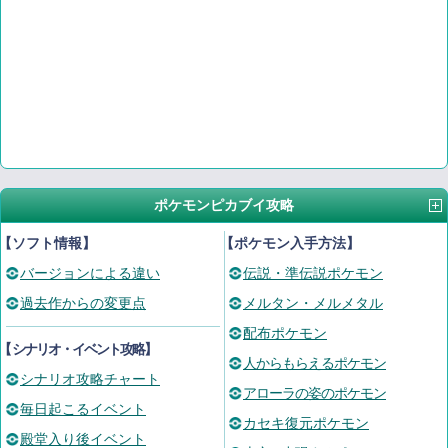
ポケモンピカブイ攻略
【ソフト情報】
【ポケモン入手方法】
バージョンによる違い
伝説・準伝説ポケモン
過去作からの変更点
メルタン・メルメタル
配布ポケモン
【
シナリオ・イベント攻略
】
人からもらえるポケモン
シナリオ攻略チャート
アローラの姿のポケモン
毎日起こるイベント
カセキ復元ポケモン
殿堂入り後イベント