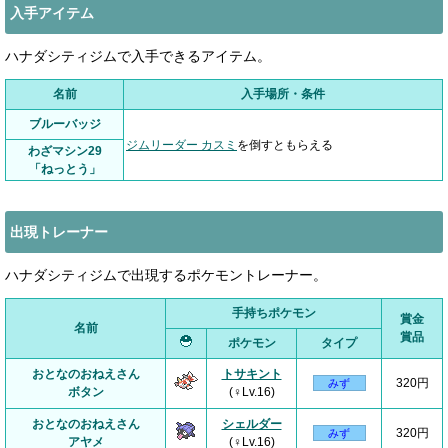
入手アイテム
ハナダシティジムで入手できるアイテム。
名前
入手場所・条件
ブルーバッジ
ジムリーダー カスミ
を倒すともらえる
わざマシン29
「ねっとう」
出現トレーナー
ハナダシティジムで出現するポケモントレーナー。
手持ちポケモン
賞金
名前
賞品
ポケモン
タイプ
おとなのおねえさん
トサキント
320円
みず
ボタン
(♀Lv.16)
おとなのおねえさん
シェルダー
320円
みず
アヤメ
(♀Lv.16)