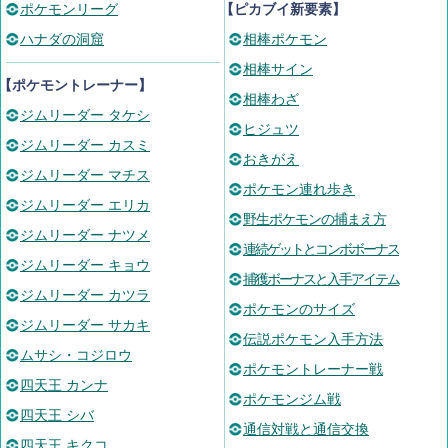
ポケモンリーグ
【ピカブイ新要素】
ハナダの洞窟
相棒ポケモン
相棒サイン
【ポケモントレーナー】
相棒わざ
ジムリーダー タケシ
ヒジュツ
ジムリーダー カスミ
おきがえ
ジムリーダー マチス
ポケモン連れ歩き
ジムリーダー エリカ
野生ポケモンの捕まえ方
ジムリーダー ナツメ
連続ゲットとコンボボーナス
ジムリーダー キョウ
捕獲ボーナスと入手アイテム
ジムリーダー カツラ
ポケモンのサイズ
ジムリーダー サカキ
伝説ポケモン入手方法
ムサシ・コジロウ
ポケモントレーナー戦
四天王 カンナ
ポケモンジム戦
四天王 シバ
通信対戦と通信交換
四天王 キクコ