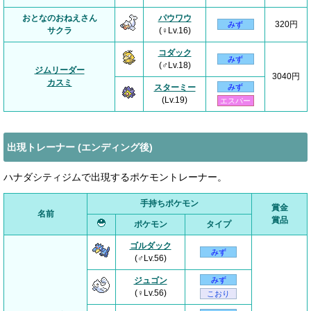
おとなのおねえさん
パウワウ
320円
みず
サクラ
(♀Lv.16)
コダック
みず
(♂Lv.18)
ジムリーダー
3040円
カスミ
スターミー
みず
(Lv.19)
エスパー
出現トレーナー (エンディング後)
ハナダシティジムで出現するポケモントレーナー。
手持ちポケモン
賞金
名前
賞品
ポケモン
タイプ
ゴルダック
みず
(♂Lv.56)
ジュゴン
みず
(♀Lv.56)
こおり