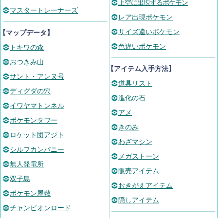
上空に出現するポケモン
マスタートレーナーズ
レア出現ポケモン
サイズ違いポケモン
【マップデータ】
色違いポケモン
トキワの森
おつきみ山
【アイテム入手方法】
サント・アンヌ号
道具リスト
ディグダの穴
進化の石
イワヤマトンネル
アメ
ポケモンタワー
きのみ
ロケット団アジト
わざマシン
シルフカンパニー
メガストーン
無人発電所
販売アイテム
双子島
おきがえアイテム
ポケモン屋敷
隠しアイテム
チャンピオンロード