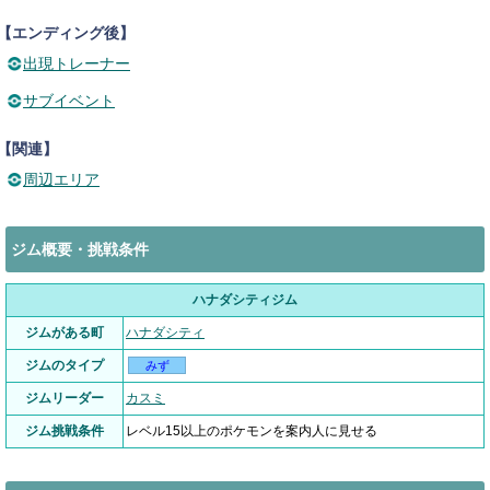
【エンディング後】
出現トレーナー
サブイベント
【関連】
周辺エリア
ジム概要・挑戦条件
ハナダシティジム
ジムがある町
ハナダシティ
ジムのタイプ
みず
ジムリーダー
カスミ
ジム挑戦条件
レベル15以上のポケモンを案内人に見せる