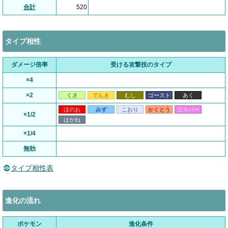
合計
520
タイプ相性
ダメージ倍率
受ける攻撃技のタイプ
×4
×2
くさ
でんき
むし
ゴースト
あく
ほのお
みず
こおり
かくとう
エスパー
×1/2
はがね
×1/4
無効
タイプ相性表
進化の流れ
ポケモン
進化条件