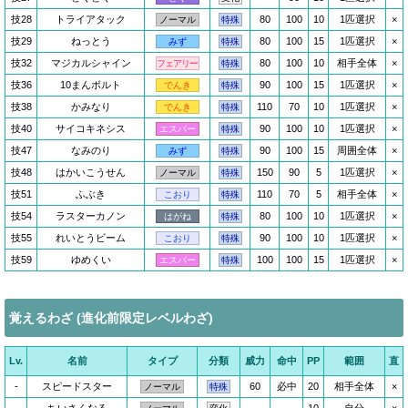
技28
トライアタック
80
100
10
1匹選択
×
ノーマル
特殊
技29
ねっとう
80
100
15
1匹選択
×
みず
特殊
技32
マジカルシャイン
80
100
10
相手全体
×
フェアリー
特殊
技36
10まんボルト
90
100
15
1匹選択
×
でんき
特殊
技38
かみなり
110
70
10
1匹選択
×
でんき
特殊
技40
サイコキネシス
90
100
10
1匹選択
×
エスパー
特殊
技47
なみのり
90
100
15
周囲全体
×
みず
特殊
技48
はかいこうせん
150
90
5
1匹選択
×
ノーマル
特殊
技51
ふぶき
110
70
5
相手全体
×
こおり
特殊
技54
ラスターカノン
80
100
10
1匹選択
×
はがね
特殊
技55
れいとうビーム
90
100
10
1匹選択
×
こおり
特殊
技59
ゆめくい
100
100
15
1匹選択
×
エスパー
特殊
覚えるわざ (進化前限定レベルわざ)
Lv.
名前
タイプ
分類
威力
命中
PP
範囲
直
-
スピードスター
60
必中
20
相手全体
×
ノーマル
特殊