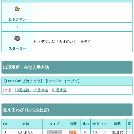
ヒトデマン
↓
ヒトデマンに「みずのいし」を使う
スターミー
出現場所・主な入手方法
【Let's Go! ピカチュウ】【Let's Go! イーブイ】
[水上]
18番道路
、
19番水道
、
21番水道
覚えるわざ (
レベルわざ
)
Lv.
名前
タイプ
分類
威力
命中
PP
範囲
直
1
たいあたり
40
100
35
1匹選択
○
ノーマル
物理