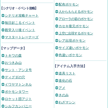
配布ポケモン
【
シナリオ・イベント攻略
】
人からもらえるポケモン
シナリオ攻略チャート
アローラの姿のポケモン
毎日起こるイベント
カセキ復元ポケモン
殿堂入り後イベント
上空に出現するポケモン
マスタートレーナーズ
レア出現ポケモン
サイズ違いポケモン
【マップデータ】
色違いポケモン
トキワの森
おつきみ山
【アイテム入手方法】
サント・アンヌ号
道具リスト
ディグダの穴
進化の石
イワヤマトンネル
アメ
ポケモンタワー
きのみ
ロケット団アジト
わざマシン
シルフカンパニー