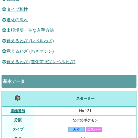
タイプ相性
進化の流れ
出現場所・主な入手方法
覚えるわざ (レベルわざ)
覚えるわざ (わざマシン)
覚えるわざ (進化前限定レベルわざ)
基本データ
スターミー
図鑑番号
No.121
分類
なぞのポケモン
タイプ
みず
エスパー