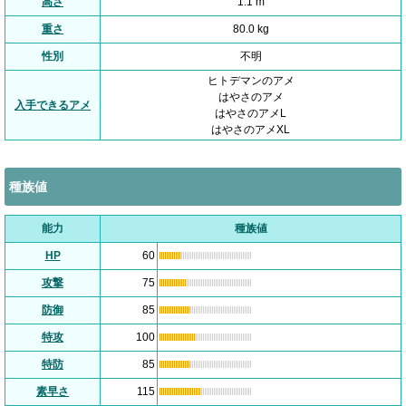
高さ
1.1 m
重さ
80.0 kg
性別
不明
ヒトデマンのアメ
はやさのアメ
入手できるアメ
はやさのアメL
はやさのアメXL
種族値
能力
種族値
HP
60
攻撃
75
防御
85
特攻
100
特防
85
素早さ
115