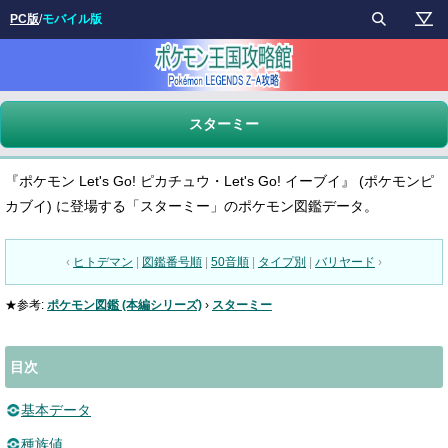
PC版
/
モバイル版
スターミー
『ポケモン Let's Go! ピカチュウ・Let's Go! イーブイ』 (ポケモンピ
カブイ) に登場する「スターミー」のポケモン図鑑データ。
‹
ヒトデマン
|
図鑑番号順
|
50音順
|
タイプ別
|
バリヤード
›
★参考:
ポケモン図鑑 (本編シリーズ)
›
スターミー
目次
基本データ
種族値