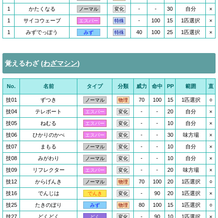
1
かたくなる
-
-
30
自分
×
ノーマル
変化
1
サイコウェーブ
-
100
15
1匹選択
×
エスパー
特殊
1
みずでっぽう
40
100
25
1匹選択
×
みず
特殊
覚えるわざ (
わざマシン
)
No.
名前
タイプ
分類
威力
命中
PP
範囲
直
技01
ずつき
70
100
15
1匹選択
○
ノーマル
物理
技04
テレポート
-
-
20
自分
×
エスパー
変化
技05
ねむる
-
-
10
自分
×
エスパー
変化
技06
ひかりのかべ
-
-
30
味方場
×
エスパー
変化
技07
まもる
-
-
10
自分
×
ノーマル
変化
技08
みがわり
-
-
10
自分
×
ノーマル
変化
技09
リフレクター
-
-
20
味方場
×
エスパー
変化
技12
からげんき
70
100
20
1匹選択
○
ノーマル
物理
技16
でんじは
-
90
20
1匹選択
×
でんき
変化
技25
たきのぼり
80
100
15
1匹選択
○
みず
物理
技27
どくどく
-
90
10
1匹選択
×
どく
変化