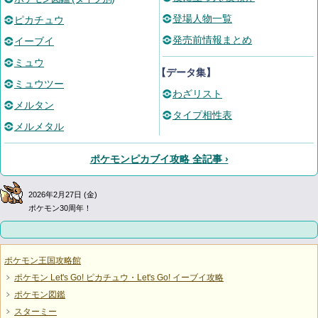
登場人物一覧
ピカチュウ
発売前情報まとめ
イーブイ
ミュウ
【データ集】
ミュウツー
わざリスト
メルタン
タイプ相性表
メルメタル
ポケモンピカブイ攻略 全記事 ›
2026年2月27日 (金)
ポケモン30周年！
ポケモン王国攻略館
ポケモン Let's Go! ピカチュウ・Let's Go! イーブイ攻略
ポケモン図鑑
スターミー