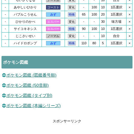
-
ちいさくなる
-
-
10
自分
×
ノーマル
変化
-
あやしいひかり
-
100
10
1匹選択
×
ゴースト
変化
-
バブルこうせん
65
100
20
1匹選択
×
みず
特殊
-
ひかりのかべ
-
-
30
味方場
×
エスパー
変化
-
サイコキネシス
90
100
10
1匹選択
×
エスパー
特殊
-
じこさいせい
-
-
10
自分
×
ノーマル
変化
-
ハイドロポンプ
110
80
5
1匹選択
×
みず
特殊
ポケモン図鑑
ポケモン図鑑 (図鑑番号順)
ポケモン図鑑 (50音順)
ポケモン図鑑 (タイプ別)
ポケモン図鑑 (本編シリーズ)
スポンサーリンク