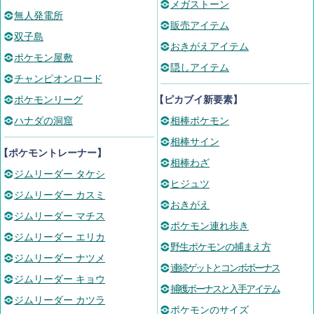
メガストーン
無人発電所
販売アイテム
双子島
おきがえアイテム
ポケモン屋敷
隠しアイテム
チャンピオンロード
ポケモンリーグ
【ピカブイ新要素】
ハナダの洞窟
相棒ポケモン
相棒サイン
【ポケモントレーナー】
相棒わざ
ジムリーダー タケシ
ヒジュツ
ジムリーダー カスミ
おきがえ
ジムリーダー マチス
ポケモン連れ歩き
ジムリーダー エリカ
野生ポケモンの捕まえ方
ジムリーダー ナツメ
連続ゲットとコンボボーナス
ジムリーダー キョウ
捕獲ボーナスと入手アイテム
ジムリーダー カツラ
ポケモンのサイズ