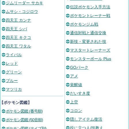
ジムリーダー サカキ
伝説ポケモン入手方法
ムサシ・コジロウ
ポケモントレーナー戦
四天王 カンナ
ポケモンジム戦
四天王 シバ
通信対戦と通信交換
四天王 キクコ
新技・変更された技
四天王 ワタル
マスタートレーナーズ
ライバル
モンスターボール Plus
レッド
GOパーク
グリーン
アメ
ブルー
覚醒値
マツリカ
だいすき度
上空
【ポケモン図鑑】
コロン
ポケモン図鑑 (番号順)
隠しアイテム復活
ポケモン図鑑 (50音順)
役に立つ人/技教え
ポケモン図鑑 (タイプ別)