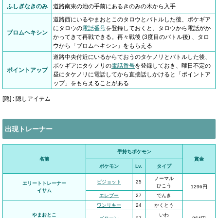
ふしぎなきのみ
道路南東の池の手前にあるきのみの木から入手
道路西にいるやまおとこのタロウとバトルした後、ポケギア
にタロウの
電話番号
を登録しておくと、タロウから電話がか
ブロムヘキシン
かってきて再戦できる。再々戦後 (3度目のバトル後) 、タロ
ウから「ブロムヘキシン」をもらえる
道路中央付近にいるからておうのタケノリとバトルした後、
ポケギアにタケノリの
電話番号
を登録しておき、曜日不定の
ポイントアップ
昼にタケノリに電話してから直接話しかけると「ポイントア
ップ」をもらえることがある
[隠] : 隠しアイテム
出現トレーナー
手持ちポケモン
名前
賞金
ポケモン
Lv.
タイプ
ノーマル
ピジョット
25
エリートトレーナー
ひこう
1296円
イサム
エレブー
27
でんき
ワンリキー
24
かくとう
やまおとこ
いわ