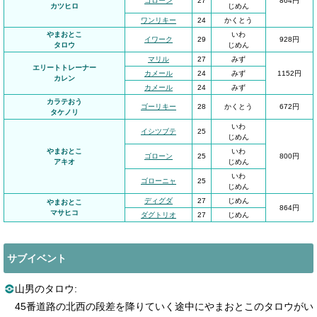
ゴローン
27
864円
カツヒロ
じめん
ワンリキー
24
かくとう
やまおとこ
いわ
イワーク
29
928円
タロウ
じめん
マリル
27
みず
エリートトレーナー
カメール
24
みず
1152円
カレン
カメール
24
みず
カラテおう
ゴーリキー
28
かくとう
672円
タケノリ
いわ
イシツブテ
25
じめん
やまおとこ
いわ
ゴローン
25
800円
アキオ
じめん
いわ
ゴローニャ
25
じめん
ディグダ
27
じめん
やまおとこ
864円
マサヒコ
ダグトリオ
27
じめん
サブイベント
山男のタロウ:
45番道路の北西の段差を降りていく途中にやまおとこのタロウがい