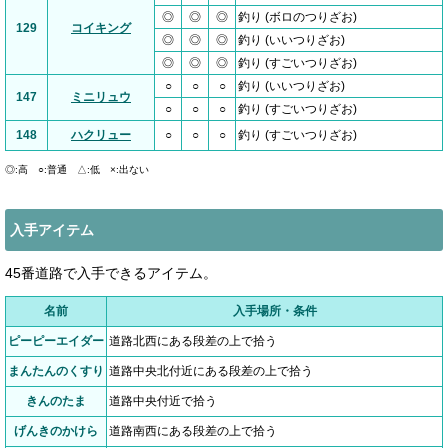
◎
◎
◎
釣り (ボロのつりざお)
129
コイキング
◎
◎
◎
釣り (いいつりざお)
◎
◎
◎
釣り (すごいつりざお)
○
○
○
釣り (いいつりざお)
147
ミニリュウ
○
○
○
釣り (すごいつりざお)
148
ハクリュー
○
○
○
釣り (すごいつりざお)
◎:高 ○:普通 △:低 ×:出ない
入手アイテム
45番道路で入手できるアイテム。
名前
入手場所・条件
ピーピーエイダー
道路北西にある段差の上で拾う
まんたんのくすり
道路中央北付近にある段差の上で拾う
きんのたま
道路中央付近で拾う
げんきのかけら
道路南西にある段差の上で拾う