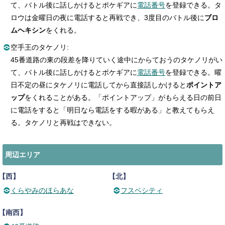
て、バトル後に話しかけるとポケギアに
電話番号
を登録できる。タ
ロウは金曜日の夜に電話すると再戦でき、3度目のバトル後に
ブロ
ムヘキシン
をくれる。
空手王のタケノリ:
45番道路の東の段差を降りていく途中にからておうのタケノリがい
て、バトル後に話しかけるとポケギアに
電話番号
を登録できる。曜
日不定の昼にタケノリに電話してから直接話しかけると
ポイントア
ップ
をくれることがある。「ポイントアップ」がもらえる日の前日
に電話をすると「明日なら電話をする暇がある」と教えてもらえ
る。タケノリと再戦はできない。
周辺エリア
【西】
【北】
くらやみのほらあな
フスベシティ
【南西】