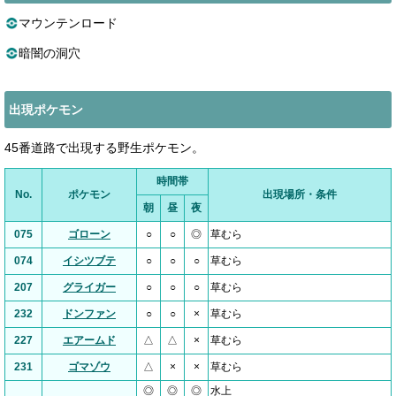
マウンテンロード
暗闇の洞穴
出現ポケモン
45番道路で出現する野生ポケモン。
時間帯
No.
ポケモン
出現場所・条件
朝
昼
夜
075
ゴローン
○
○
◎
草むら
074
イシツブテ
○
○
○
草むら
207
グライガー
○
○
○
草むら
232
ドンファン
○
○
×
草むら
227
エアームド
△
△
×
草むら
231
ゴマゾウ
△
×
×
草むら
◎
◎
◎
水上