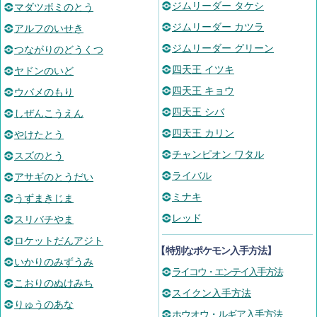
ジムリーダー タケシ
マダツボミのとう
ジムリーダー カツラ
アルフのいせき
ジムリーダー グリーン
つながりのどうくつ
四天王 イツキ
ヤドンのいど
四天王 キョウ
ウバメのもり
四天王 シバ
しぜんこうえん
四天王 カリン
やけたとう
チャンピオン ワタル
スズのとう
ライバル
アサギのとうだい
ミナキ
うずまきじま
レッド
スリバチやま
ロケットだんアジト
【
特別なポケモン入手方法
】
いかりのみずうみ
ライコウ・エンテイ入手方法
こおりのぬけみち
スイクン入手方法
りゅうのあな
ホウオウ・ルギア入手方法