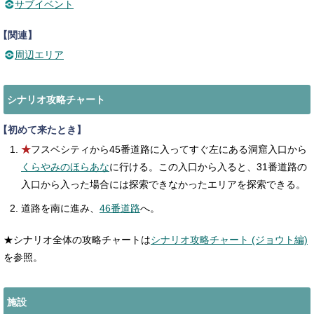
サブイベント
【関連】
周辺エリア
シナリオ攻略チャート
【初めて来たとき】
★
フスベシティから45番道路に入ってすぐ左にある洞窟入口から
くらやみのほらあな
に行ける。この入口から入ると、31番道路の
入口から入った場合には探索できなかったエリアを探索できる。
道路を南に進み、
46番道路
へ。
★シナリオ全体の攻略チャートは
シナリオ攻略チャート (ジョウト編)
を参照。
施設