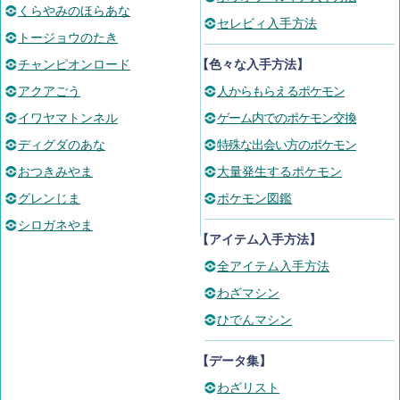
くらやみのほらあな
セレビィ入手方法
トージョウのたき
チャンピオンロード
【色々な入手方法】
アクアごう
人からもらえるポケモン
イワヤマトンネル
ゲーム内でのポケモン交換
ディグダのあな
特殊な出会い方のポケモン
おつきみやま
大量発生するポケモン
グレンじま
ポケモン図鑑
シロガネやま
【アイテム入手方法】
全アイテム入手方法
わざマシン
ひでんマシン
【データ集】
わざリスト