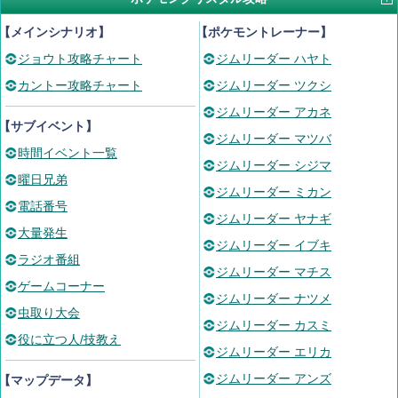
【メインシナリオ】
【ポケモントレーナー】
ジョウト攻略チャート
ジムリーダー ハヤト
カントー攻略チャート
ジムリーダー ツクシ
ジムリーダー アカネ
【サブイベント】
ジムリーダー マツバ
時間イベント一覧
ジムリーダー シジマ
曜日兄弟
ジムリーダー ミカン
電話番号
ジムリーダー ヤナギ
大量発生
ジムリーダー イブキ
ラジオ番組
ジムリーダー マチス
ゲームコーナー
ジムリーダー ナツメ
虫取り大会
ジムリーダー カスミ
役に立つ人/技教え
ジムリーダー エリカ
ジムリーダー アンズ
【マップデータ】