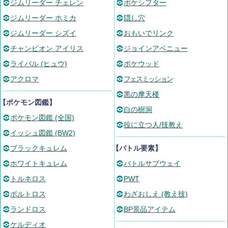
ジムリーダー チェレン
ポケシフター
ジムリーダー ホミカ
隠し穴
ジムリーダー シズイ
おもいでリンク
チャンピオン アイリス
ジョインアベニュー
ライバル (ヒュウ)
ポケウッド
アクロマ
フェスミッション
黒の摩天楼
【ポケモン図鑑】
白の樹洞
ポケモン図鑑 (全国)
役に立つ人/技教え
イッシュ図鑑 (BW2)
ブラックキュレム
【バトル要素】
ホワイトキュレム
バトルサブウェイ
トルネロス
PWT
ボルトロス
わざおしえ (教え技)
ランドロス
BP景品アイテム
ケルディオ