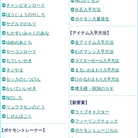
Nのポケモン
チャンピオンロード
化石入手方法
ほうじょうのやしろ
ポケモン大量発生
ヤグルマのもり
ちかすいみゃくのあな
【アイテム入手方法】
ゆめのあとち
全アイテム入手方法
ヤーコンロード
わざマシン入手方法
ちていいせき
マスターボール入手方法
ネジやま
まるいおまもり入手方法
セッカのしつげん
ひかるおまもり入手方法
かいていいせき
摩天楼・樹洞のカギ
Nのしろ
【新要素】
リュウラセンのとう
ライブキャスター
しぜんほごく
フィーリングチェック
【ポケモントレーナー】
ポケモンミュージカル