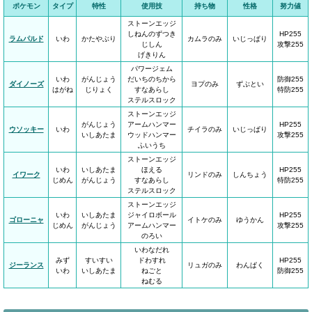
ポケモン
タイプ
特性
使用技
持ち物
性格
努力値
ストーンエッジ
しねんのずつき
HP255
ラムパルド
いわ
かたやぶり
カムラのみ
いじっぱり
じしん
攻撃255
げきりん
パワージェム
いわ
がんじょう
だいちのちから
防御255
ダイノーズ
ヨプのみ
ずぶとい
はがね
じりょく
すなあらし
特防255
ステルスロック
ストーンエッジ
がんじょう
アームハンマー
HP255
ウソッキー
いわ
チイラのみ
いじっぱり
いしあたま
ウッドハンマー
攻撃255
ふいうち
ストーンエッジ
いわ
いしあたま
ほえる
HP255
イワーク
リンドのみ
しんちょう
じめん
がんじょう
すなあらし
特防255
ステルスロック
ストーンエッジ
いわ
いしあたま
ジャイロボール
HP255
ゴローニャ
イトケのみ
ゆうかん
じめん
がんじょう
アームハンマー
攻撃255
のろい
いわなだれ
みず
すいすい
ドわすれ
HP255
ジーランス
リュガのみ
わんぱく
いわ
いしあたま
ねごと
防御255
ねむる