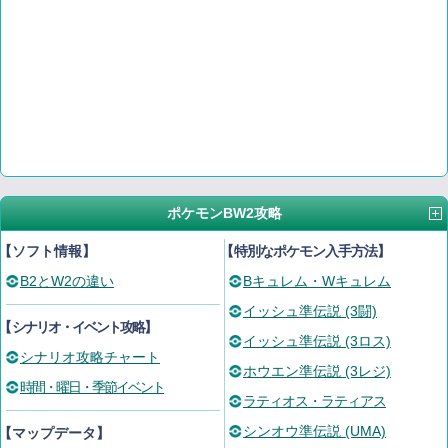
ポケモンBW2攻略
【ソフト情報】
【
特別なポケモン入手方法
】
B2とW2の違い
Bキュレム・Wキュレム
イッシュ準伝説 (3闘)
【
シナリオ・イベント攻略
】
イッシュ準伝説 (3ロス)
シナリオ攻略チャート
ホウエン準伝説 (3レジ)
時間・曜日・季節イベント
ラティオス・ラティアス
シンオウ準伝説 (UMA)
【マップデータ】