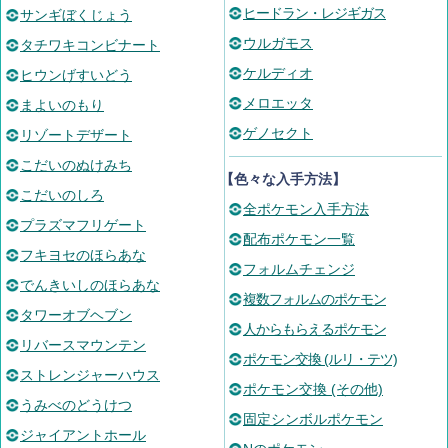
ヒードラン・レジギガス
サンギぼくじょう
ウルガモス
タチワキコンビナート
ケルディオ
ヒウンげすいどう
メロエッタ
まよいのもり
ゲノセクト
リゾートデザート
こだいのぬけみち
【色々な入手方法】
こだいのしろ
全ポケモン入手方法
プラズマフリゲート
配布ポケモン一覧
フキヨセのほらあな
フォルムチェンジ
でんきいしのほらあな
複数フォルムのポケモン
タワーオブヘブン
人からもらえるポケモン
リバースマウンテン
ポケモン交換 (ルリ・テツ)
ストレンジャーハウス
ポケモン交換 (その他)
うみべのどうけつ
固定シンボルポケモン
ジャイアントホール