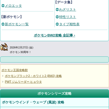
【データ集】
メロエッタ
わざリスト
【新ポケモン】
特性リスト
新ポケモン一覧
タイプ相性表
ポケモンBW2攻略 全記事 ›
2026年2月27日 (金)
ポケモン30周年！
ポケモン王国攻略館
ポケモンブラック2・ホワイト2 (BW2) 攻略
PWT ジムリーダー ヒョウタ
ポケモンシリーズ攻略
ポケモンウインド・ウェーブ (風波) 攻略