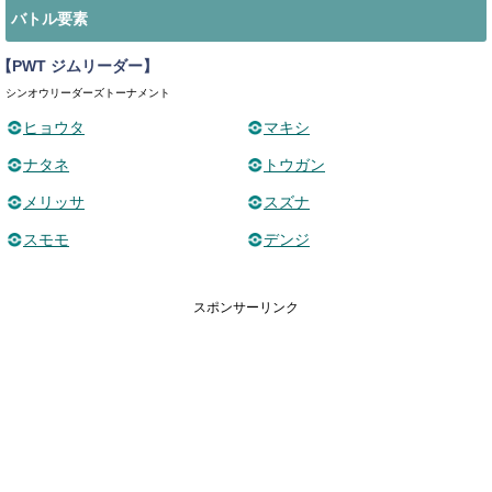
バトル要素
【PWT ジムリーダー】
シンオウリーダーズトーナメント
ヒョウタ
マキシ
ナタネ
トウガン
メリッサ
スズナ
スモモ
デンジ
スポンサーリンク