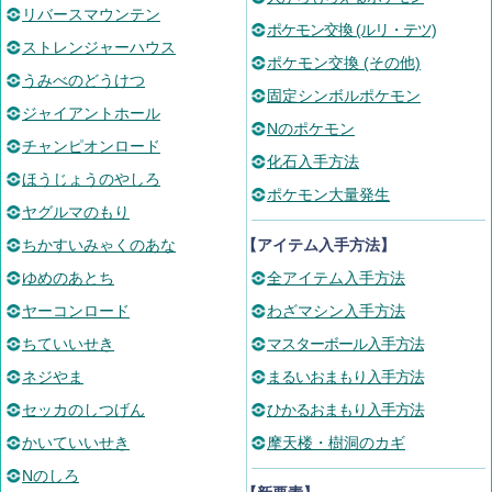
リバースマウンテン
ポケモン交換 (ルリ・テツ)
ストレンジャーハウス
ポケモン交換 (その他)
うみべのどうけつ
固定シンボルポケモン
ジャイアントホール
Nのポケモン
チャンピオンロード
化石入手方法
ほうじょうのやしろ
ポケモン大量発生
ヤグルマのもり
ちかすいみゃくのあな
【アイテム入手方法】
ゆめのあとち
全アイテム入手方法
ヤーコンロード
わざマシン入手方法
ちていいせき
マスターボール入手方法
ネジやま
まるいおまもり入手方法
セッカのしつげん
ひかるおまもり入手方法
かいていいせき
摩天楼・樹洞のカギ
Nのしろ