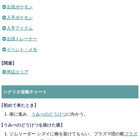
出現ポケモン
入手ポケモン
入手アイテム
出現トレーナー
イベント・メモ
【関連】
周辺エリア
シナリオ攻略チャート
【初めて来たとき】
南に進み、
うみべのどうけつ
に向かう。
【うみべのどうけつを抜けた後】
ジムリーダー シズイに橋を架けてもらい、プラズマ団の船
プラズ