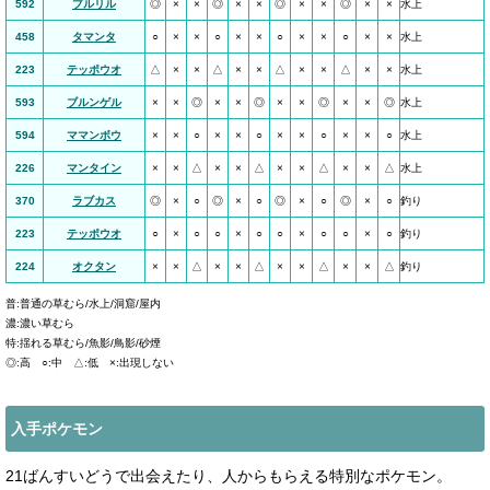
592
プルリル
◎
×
×
◎
×
×
◎
×
×
◎
×
×
水上
458
タマンタ
○
×
×
○
×
×
○
×
×
○
×
×
水上
223
テッポウオ
△
×
×
△
×
×
△
×
×
△
×
×
水上
593
ブルンゲル
×
×
◎
×
×
◎
×
×
◎
×
×
◎
水上
594
ママンボウ
×
×
○
×
×
○
×
×
○
×
×
○
水上
226
マンタイン
×
×
△
×
×
△
×
×
△
×
×
△
水上
370
ラブカス
◎
×
○
◎
×
○
◎
×
○
◎
×
○
釣り
223
テッポウオ
○
×
○
○
×
○
○
×
○
○
×
○
釣り
224
オクタン
×
×
△
×
×
△
×
×
△
×
×
△
釣り
普:普通の草むら/水上/洞窟/屋内
濃:濃い草むら
特:揺れる草むら/魚影/鳥影/砂煙
◎:高 ○:中 △:低 ×:出現しない
入手ポケモン
21ばんすいどうで出会えたり、人からもらえる特別なポケモン。