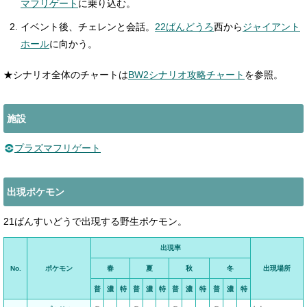
マフリゲート
に乗り込む。
イベント後、チェレンと会話。
22ばんどうろ
西から
ジャイアント
ホール
に向かう。
★シナリオ全体のチャートは
BW2シナリオ攻略チャート
を参照。
施設
プラズマフリゲート
出現ポケモン
21ばんすいどうで出現する野生ポケモン。
出現率
No.
ポケモン
春
夏
秋
冬
出現場所
普
濃
特
普
濃
特
普
濃
特
普
濃
特