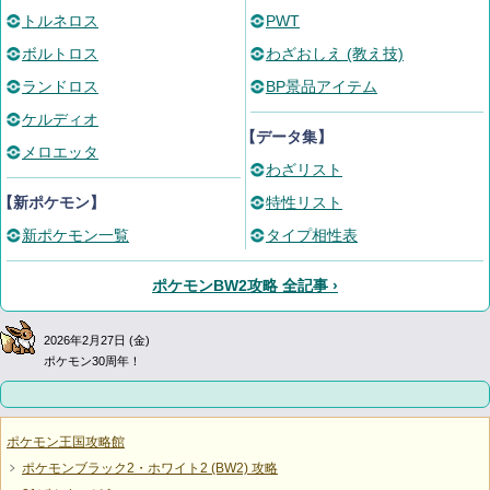
トルネロス
PWT
ボルトロス
わざおしえ (教え技)
ランドロス
BP景品アイテム
ケルディオ
【データ集】
メロエッタ
わざリスト
【新ポケモン】
特性リスト
新ポケモン一覧
タイプ相性表
ポケモンBW2攻略 全記事 ›
2026年2月27日 (金)
ポケモン30周年！
ポケモン王国攻略館
ポケモンブラック2・ホワイト2 (BW2) 攻略