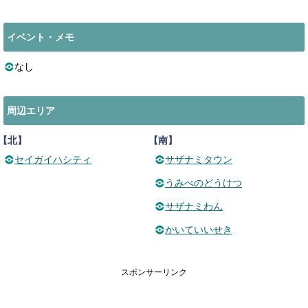
イベント・メモ
なし
周辺エリア
【北】
【南】
セイガイハシティ
サザナミタウン
うみべのどうけつ
サザナミわん
かいていいせき
スポンサーリンク