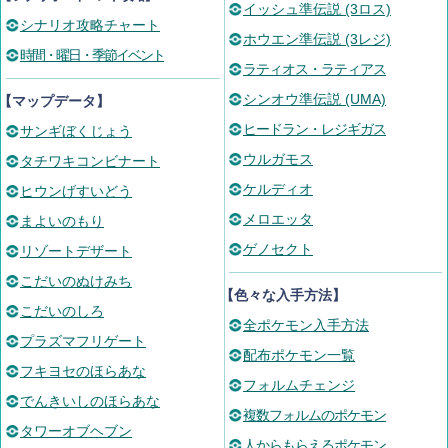
イッシュ準伝説 (3ロス)
シナリオ攻略チャート
ホウエン準伝説 (3レジ)
時間・曜日・季節イベント
ラティオス・ラティアス
シンオウ準伝説 (UMA)
【マップデータ】
ヒードラン・レジギガス
サンギぼくじょう
ウルガモス
タチワキコンビナート
ケルディオ
ヒウンげすいどう
メロエッタ
まよいのもり
ゲノセクト
リゾートデザート
こだいのぬけみち
【色々な入手方法】
こだいのしろ
全ポケモン入手方法
プラズマフリゲート
配布ポケモン一覧
フキヨセのほらあな
フォルムチェンジ
でんきいしのほらあな
複数フォルムのポケモン
タワーオブヘブン
人からもらえるポケモン