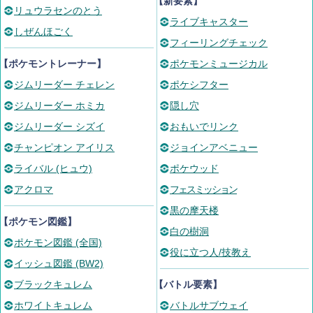
【新要素】
リュウラセンのとう
ライブキャスター
しぜんほごく
フィーリングチェック
【ポケモントレーナー】
ポケモンミュージカル
ジムリーダー チェレン
ポケシフター
ジムリーダー ホミカ
隠し穴
ジムリーダー シズイ
おもいでリンク
チャンピオン アイリス
ジョインアベニュー
ライバル (ヒュウ)
ポケウッド
アクロマ
フェスミッション
黒の摩天楼
【ポケモン図鑑】
白の樹洞
ポケモン図鑑 (全国)
役に立つ人/技教え
イッシュ図鑑 (BW2)
ブラックキュレム
【バトル要素】
ホワイトキュレム
バトルサブウェイ