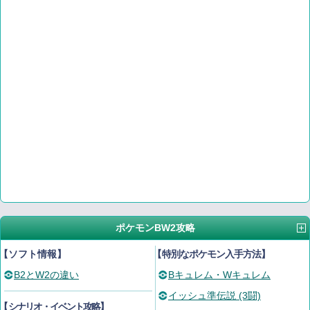
ポケモンBW2攻略
【ソフト情報】
【
特別なポケモン入手方法
】
B2とW2の違い
Bキュレム・Wキュレム
イッシュ準伝説 (3闘)
【
シナリオ・イベント攻略
】