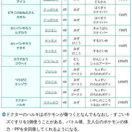
アイコ
どんかん
はりきり
テッポウオ
45
みず
スナイパー
ビキニのおねえさん
720円
カオル
はりきり
テッポウオ
45
みず
スナイパー
かいパンやろう
きゅうばん
オクタン
46
みず
736円
ヒデロウ
スナイパー
みず
キャモメ
45
するどいめ
ひこう
かいパンやろう
720円
ナオキ
みず
キャモメ
45
するどいめ
ひこう
カラテおう
むし
がんじょう
イワパレス
47
1504円
コウヘイ
いわ
シェルアーマー
みず
ちょすい
プルリル
44
ゴースト
のろわれボディ
つりびと
みず
ちょすい
プルリル
44
1408円
ケンゾウ
ゴースト
のろわれボディ
みず
ちょすい
プルリル
44
ゴースト
のろわれボディ
ドクター
いやしのこころ
ママンボウ
46
みず
2760円
ハルキ
うるおいボディ
ドクターのハルキはポケモンが傷つくとなんでもなおし・すごいキ
ズぐすりを1個使うことがある。バトル後、主人公のポケモンの体
力・PPを全回復してくれるようになる。