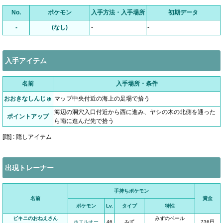
No.
ポケモン
入手方法・入手場所
初期データ
-
(なし)
-
-
入手アイテム
名前
入手場所・条件
おおきなしんじゅ
マップ中央付近の海上の足場で拾う
海辺の洞穴入口付近から西に進み、ヤシの木の北側を通った
ポイントアップ
ら南に進んだ先で拾う
[隠] : 隠しアイテム
出現トレーナー
手持ちポケモン
名前
賞金
ポケモン
Lv.
タイプ
特性
ビキニのおねえさん
みずのベール
ホエルオー
46
みず
736円