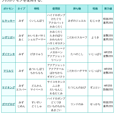
プのポケモンを使用する。
ポケモン
タイプ
特性
使用技
持ち物
性格
努力値
ハイドロポンプ
けたぐり
特攻255
ヒヤッキー
みず
くいしんぼう
みずのジュエル
むじゃき
アクロバット
素早255
かみくだく
かみくだく
みず
かいりきバサミ
たきのぼり
攻撃255
シザリガー
こだわりスカーフ
ようき
あく
シェルアーマー
かわらわり
素早255
ハサミギロチン
シェルブレード
メガホーン
HP255
ダイケンキ
みず
げきりゅう
たべのこし
いじっぱり
アクアジェット
攻撃255
リベンジ
アクアジェット
あついしぼう
アクアテール
HP255
マリルリ
みず
こだわりハチマキ
いじっぱり
ちからもち
ばかぢから
攻撃255
ギガインパクト
サイコキネシス
みず
どんかん
ふぶき
HP255
ヤドキング
たつじんのおび
ずぶとい
エスパー
マイペース
だいもんじ
防御255
わるだくみ
ハイドロポンプ
みず
すいすい
どくづき
特攻255
ガマゲロゲ
リンドのみ
せっかち
じめん
どくしゅ
だいちのちから
素早255
あまごい