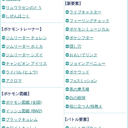
【新要素】
リュウラセンのとう
ライブキャスター
しぜんほごく
フィーリングチェック
【ポケモントレーナー】
ポケモンミュージカル
ジムリーダー チェレン
ポケシフター
ジムリーダー ホミカ
隠し穴
ジムリーダー シズイ
おもいでリンク
チャンピオン アイリス
ジョインアベニュー
ライバル (ヒュウ)
ポケウッド
アクロマ
フェスミッション
黒の摩天楼
【ポケモン図鑑】
白の樹洞
ポケモン図鑑 (全国)
役に立つ人/技教え
イッシュ図鑑 (BW2)
ブラックキュレム
【バトル要素】