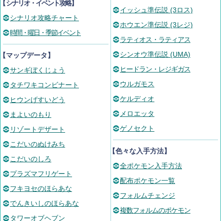
【
シナリオ・イベント攻略
】
イッシュ準伝説 (3ロス)
シナリオ攻略チャート
ホウエン準伝説 (3レジ)
時間・曜日・季節イベント
ラティオス・ラティアス
シンオウ準伝説 (UMA)
【マップデータ】
ヒードラン・レジギガス
サンギぼくじょう
ウルガモス
タチワキコンビナート
ケルディオ
ヒウンげすいどう
メロエッタ
まよいのもり
ゲノセクト
リゾートデザート
こだいのぬけみち
【色々な入手方法】
こだいのしろ
全ポケモン入手方法
プラズマフリゲート
配布ポケモン一覧
フキヨセのほらあな
フォルムチェンジ
でんきいしのほらあな
複数フォルムのポケモン
タワーオブヘブン