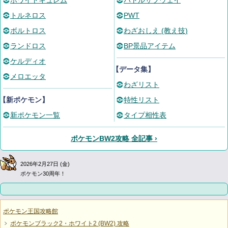
ホワイトキュレム
バトルサブウェイ
トルネロス
PWT
ボルトロス
わざおしえ (教え技)
ランドロス
BP景品アイテム
ケルディオ
【データ集】
メロエッタ
わざリスト
【新ポケモン】
特性リスト
新ポケモン一覧
タイプ相性表
ポケモンBW2攻略 全記事 ›
2026年2月27日 (金)
ポケモン30周年！
ポケモン王国攻略館
ポケモンブラック2・ホワイト2 (BW2) 攻略