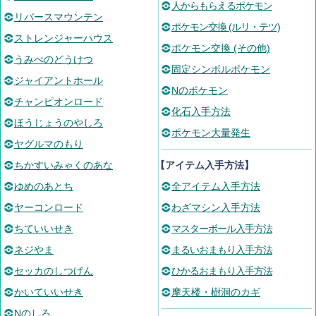
人からもらえるポケモン
リバースマウンテン
ポケモン交換 (ルリ・テツ)
ストレンジャーハウス
ポケモン交換 (その他)
うみべのどうけつ
固定シンボルポケモン
ジャイアントホール
Nのポケモン
チャンピオンロード
化石入手方法
ほうじょうのやしろ
ポケモン大量発生
ヤグルマのもり
ちかすいみゃくのあな
【アイテム入手方法】
ゆめのあとち
全アイテム入手方法
ヤーコンロード
わざマシン入手方法
ちていいせき
マスターボール入手方法
ネジやま
まるいおまもり入手方法
セッカのしつげん
ひかるおまもり入手方法
かいていいせき
摩天楼・樹洞のカギ
Nのしろ