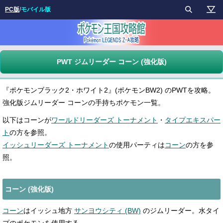
PC版
/
モバイル版
PWT ジムリーダー コーン (強化版)
『ポケモンブラック2・ホワイト2』(ポケモンBW2) のPWTを攻略。
強化版ジムリーダー コーンの手持ちポケモン一覧。
以下はコーンが
ワールドリーダーズ トーナメント
・
タイプエキスパー
ト
の方を参照。
イッシュリーダーズ トーナメント
の使用パーティは
コーン
の方を参
照。
コーン (強化版)
コーン
はイッシュ地方
サンヨウシティ (BW)
のジムリーダー。水タイ