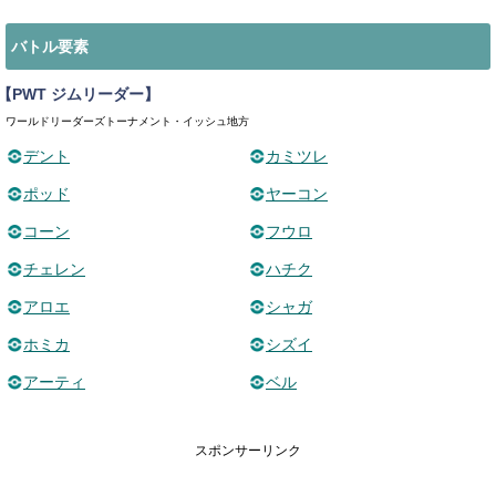
バトル要素
【PWT ジムリーダー】
ワールドリーダーズトーナメント・イッシュ地方
デント
カミツレ
ポッド
ヤーコン
コーン
フウロ
チェレン
ハチク
アロエ
シャガ
ホミカ
シズイ
アーティ
ベル
スポンサーリンク