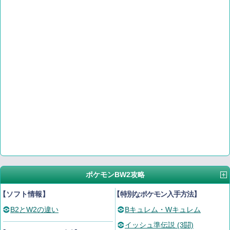
ポケモンBW2攻略
【ソフト情報】
【
特別なポケモン入手方法
】
B2とW2の違い
Bキュレム・Wキュレム
イッシュ準伝説 (3闘)