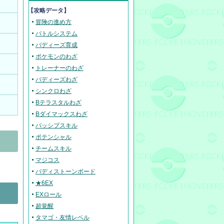
【攻略データ】
冒険の進め方
バトルシステム
！
バディーズ育成
ポケモンのわざ
トレーナーのわざ
バディーズわざ
シンクロわざ
Bテラスタルわざ
Bダイマックスわざ
パッシブスキル
ポテンシャル
チームスキル
マジコス
バディストーンボード
★6EX
EXロール
超覚醒
タマゴ・友情レベル