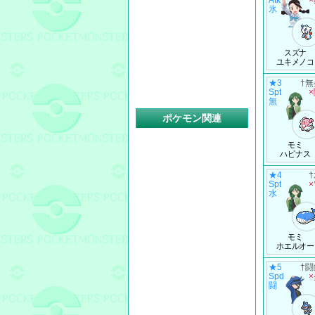
Atk
氷
スズナ
ユキメノコ
★3
†無
Spt
無
ポケモン関連
モミ
ハピナス
★4
Spt
水
モミ
ホエルオー
★5
†闘
Spd
闘