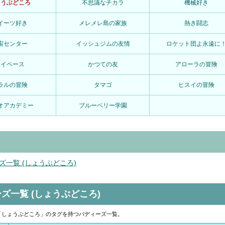
ょうぶどころ
不思議なチカラ
機械好き
イーツ好き
メレメレ島の家族
熱き闘志
宙センター
イッシュジムの友情
ロケット団よ永遠に
マイペース
かつての友
アローラの冒険
ラルの冒険
タマゴ
ヒスイの冒険
オアカデミー
ブルーベリー学園
ズ一覧 (しょうぶどころ)
ズ一覧 (しょうぶどころ)
「しょうぶどころ」のタグを持つバディーズ一覧。