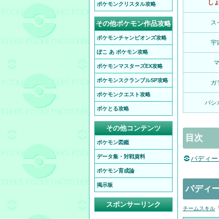
し
ポケモンクリスタル攻略
ス
その他ポケモン作品攻略
ポケモンチャンピオンズ攻略
宇
ぽこ あ ポケモン攻略
ポケモンマスターズEX攻略
ポケモンスクランブルSP攻略
ガ
ポケモンクエスト攻略
パシ
ポケとる攻略
その他コンテンツ
目次
ポケモン図鑑
データ集・対戦資料
バディー
ポケモン育成論
掲示板
バディー
スポンサーリンク
チームスキル