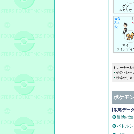
ゲン
ルカリオ
★3
Spt
炎
マイ
ウインディ
トレーナー&
そのトレー
続編やリメ
ポケモン
【攻略デー
冒険の進
バトルシ