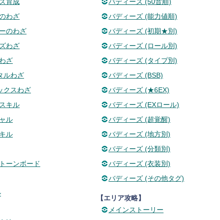
ズ育成
バディーズ (50音順)
のわざ
バディーズ (能力値順)
ーのわざ
バディーズ (初期★別)
ズわざ
バディーズ (ロール別)
わざ
バディーズ (タイプ別)
タルわざ
バディーズ (BSB)
ックスわざ
バディーズ (★6EX)
スキル
バディーズ (EXロール)
ャル
バディーズ (超覚醒)
キル
バディーズ (地方別)
バディーズ (分類別)
トーンボード
バディーズ (衣装別)
バディーズ (その他タグ)
ル
【エリア攻略】
メインストーリー