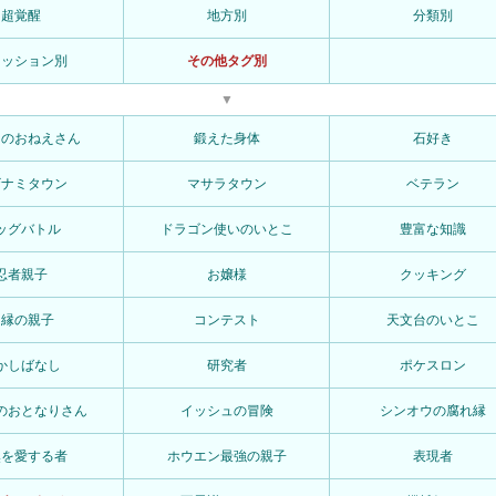
超覚醒
地方別
分類別
ァッション別
その他タグ別
▼
なのおねえさん
鍛えた身体
石好き
ザナミタウン
マサラタウン
ベテラン
ッグバトル
ドラゴン使いのいとこ
豊富な知識
忍者親子
お嬢様
クッキング
因縁の親子
コンテスト
天文台のいとこ
かしばなし
研究者
ポケスロン
のおとなりさん
イッシュの冒険
シンオウの腐れ縁
然を愛する者
ホウエン最強の親子
表現者