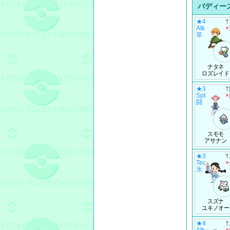
バディー
★4
Atk
草
ナタネ
ロズレイド
★3
Spt
闘
スモモ
アサナン
★3
Tec
氷
スズナ
ユキノオー
★4