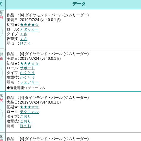
ズ
データ
†草
作品
:
[4] ダイヤモンド・パール
(ジムリーダー)
×飛
実装日
:
2019/07/24
(ver 0.0.1 β)
初期★
:
★★★★☆
ロール
:
アタッカー
タイプ
:
くさ
攻撃技
:
くさ
弱点
:
ひこう
作品
:
[4] ダイヤモンド・パール
(ジムリーダー)
†闘
×妖
実装日
:
2019/07/24
(ver 0.0.1 β)
初期★
:
★★★☆☆
ロール
:
サポート
タイプ
:
かくとう
攻撃技
:
かくとう
弱点
:
フェアリー
◆進化可能: › チャーレム
†氷
作品
:
[4] ダイヤモンド・パール
(ジムリーダー)
×炎
実装日
:
2019/07/24
(ver 0.0.1 β)
初期★
:
★★★☆☆
ロール
:
テクニカル
タイプ
:
こおり
攻撃技
:
こおり
弱点
:
ほのお
†氷
作品
:
[4] ダイヤモンド・パール
(ジムリーダー)