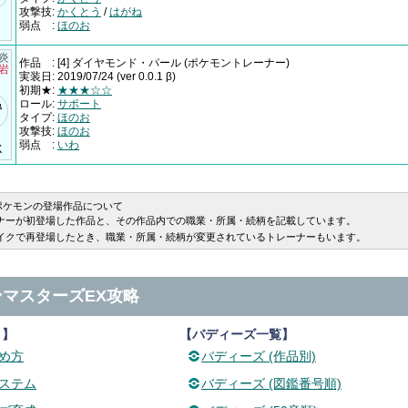
攻撃技
:
かくとう
/
はがね
弱点
:
ほのお
†炎
作品
:
[4] ダイヤモンド・パール
(ポケモントレーナー)
×岩
実装日
:
2019/07/24
(ver 0.0.1 β)
初期★
:
★★★☆☆
ロール
:
サポート
タイプ
:
ほのお
攻撃技
:
ほのお
弱点
:
いわ
K
ポケモンの登場作品について
ナーが初登場した作品と、その作品内での職業・所属・続柄を記載しています。
イクで再登場したとき、職業・所属・続柄が変更されているトレーナーもいます。
マスターズEX攻略
タ】
【バディーズ一覧】
め方
バディーズ (作品別)
ステム
バディーズ (図鑑番号順)