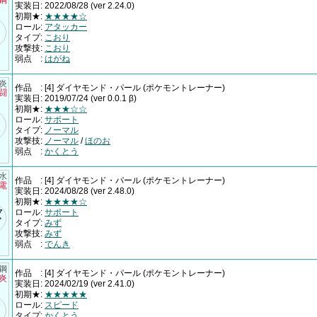
×鋼
実装日
:
2022/08/28
(ver 2.24.0)
初期★
:
★★★★☆
ロール
:
アタッカー
タイプ
:
こおり
攻撃技
:
こおり
弱点
:
はがね
炎
作品
:
[4] ダイヤモンド・パール
(ポケモントレーナー)
×闘
実装日
:
2019/07/24
(ver 0.0.1 β)
初期★
:
★★★☆☆
ロール
:
サポート
タイプ
:
ノーマル
攻撃技
:
ノーマル
/
ほのお
弱点
:
かくとう
†水
作品
:
[4] ダイヤモンド・パール
(ポケモントレーナー)
×電
実装日
:
2024/08/28
(ver 2.48.0)
初期★
:
★★★★☆
ロール
:
サポート
タイプ
:
みず
攻撃技
:
みず
弱点
:
でんき
鋼
作品
:
[4] ダイヤモンド・パール
(ポケモントレーナー)
×炎
実装日
:
2024/02/19
(ver 2.41.0)
初期★
:
★★★★★
ロール
:
スピード
タイプ
:
かくとう