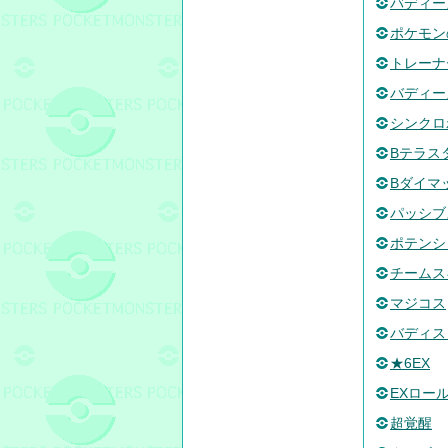
バディー
ポケモン
トレーナ
バディー
シンクロ
Bテラス
Bダイマ
パッシブ
ポテンシ
チームス
マジコス
バディス
★6EX
EXロー
超覚醒