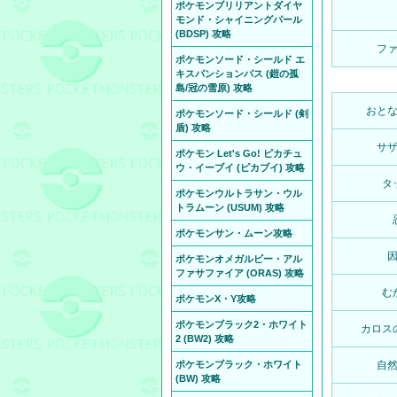
ポケモンブリリアントダイヤ
モンド・シャイニングパール
(BDSP) 攻略
フ
ポケモンソード・シールド エ
キスパンションパス (鎧の孤
島/冠の雪原) 攻略
おと
ポケモンソード・シールド (剣
盾) 攻略
サ
ポケモン Let's Go! ピカチュ
ウ・イーブイ (ピカブイ) 攻略
タ
ポケモンウルトラサン・ウル
トラムーン (USUM) 攻略
ポケモンサン・ムーン攻略
ポケモンオメガルビー・アル
ファサファイア (ORAS) 攻略
む
ポケモンX・Y攻略
ポケモンブラック2・ホワイト
カロス
2 (BW2) 攻略
ポケモンブラック・ホワイト
自
(BW) 攻略