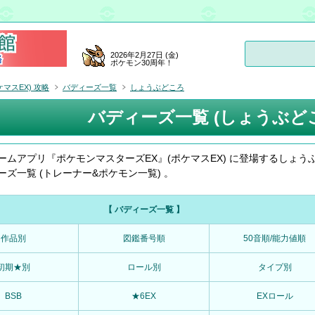
2026年2月27日 (金)
ポケモン30周年！
マスEX) 攻略
バディーズ一覧
しょうぶどころ
バディーズ一覧 (しょうぶど
ームアプリ『ポケモンマスターズEX』(ポケマスEX) に登場するしょう
ーズ一覧 (トレーナー&ポケモン一覧) 。
【 バディーズ一覧 】
作品別
図鑑番号順
50音順/能力値順
初期★別
ロール別
タイプ別
BSB
★6EX
EXロール