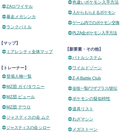
色違いポケモン入手方法
ZAロワイヤル
人からもらえるポケモン
暴走メガシンカ
ゲーム内でのポケモン交換
ランクバトル
PLZA全ポケモン入手方法
【マップ】
【新要素・その他】
ミアレシティ全体マップ
バトルシステム
【トレーナー】
ワイルドゾーン
登場人物一覧
Z-A Battle Club
MZ団 ガイ/タウニー
全技一覧/ワザプラス/皆伝
MZ団 ピュール
ポケモンの疑似特性
MZ団 デウロ
道具リスト
ジャスティスの会 ムク
わざマシン
ジャスティスの会 シロー
メガストーン