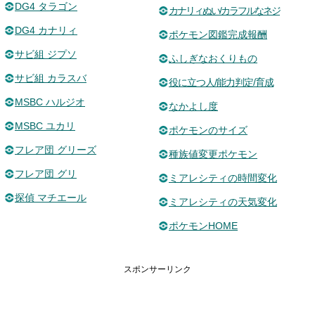
DG4 タラゴン
カナリィぬい/カラフルなネジ
DG4 カナリィ
ポケモン図鑑完成報酬
サビ組 ジプソ
ふしぎなおくりもの
サビ組 カラスバ
役に立つ人/能力判定/育成
MSBC ハルジオ
なかよし度
MSBC ユカリ
ポケモンのサイズ
フレア団 グリーズ
種族値変更ポケモン
フレア団 グリ
ミアレシティの時間変化
探偵 マチエール
ミアレシティの天気変化
ポケモンHOME
スポンサーリンク