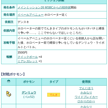
ミッション詳細
発生条件
メインミッション26 MSBCからの招待状
開始
発生場所
イベールアベニュー
ホロベーター近く
依頼主
デンスキ
ホロベーターの前ででんきタイプのポケモンたちがバチバチと縄張
依頼内容
り争い中……。ここでやらないでほしいところだ。
イベールアベニューのホロベーター近くにいる依頼人から話を聞い
攻略手順
た後、ホロベーター前で縄張り争いをしているデンリュウ・ライボ
ルトとバトル。
3500円
報酬
クイックボール
×4
ミアレガレット
×1
【対戦ポケモン】
ポケモン
タイプ
使用技
でんじほう
デンリュウ
かみなり
でんき
(♂Lv.52)
ワイドブレイカー
ひかりのかべ
かみなり