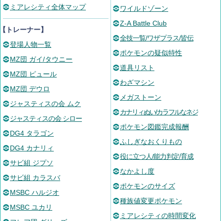
ミアレシティ全体マップ
ワイルドゾーン
Z-A Battle Club
【トレーナー】
全技一覧/ワザプラス/皆伝
登場人物一覧
ポケモンの疑似特性
MZ団 ガイ/タウニー
道具リスト
MZ団 ピュール
わざマシン
MZ団 デウロ
メガストーン
ジャスティスの会 ムク
カナリィぬい/カラフルなネジ
ジャスティスの会 シロー
ポケモン図鑑完成報酬
DG4 タラゴン
ふしぎなおくりもの
DG4 カナリィ
役に立つ人/能力判定/育成
サビ組 ジプソ
なかよし度
サビ組 カラスバ
ポケモンのサイズ
MSBC ハルジオ
種族値変更ポケモン
MSBC ユカリ
ミアレシティの時間変化