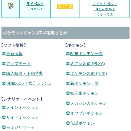
ライボルト
ワイルドボルト
でんき
(♂Lv.52)
10まんボルト
じゅうでん
ポケモンレジェンズZ-A攻略まとめ
【ソフト情報】
【ポケモン】
最新情報
配布ポケモン一覧
アップデート
ミアレ図鑑 (PLZA)
購入特典・予約特典
ポケモン図鑑 (全国)
追加DLCメガ次元ラッシュ
新ポケモン一覧
御三家ポケモン
【シナリオ・イベント】
メガシンカポケモン
メインミッション
オヤブンポケモン
サイドミッション
伝説ポケモン
モミジリサーチ