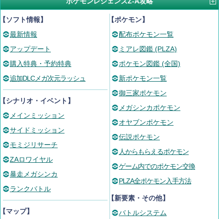
ポケモンレジェンズZ-A攻略
【ソフト情報】
【ポケモン】
最新情報
配布ポケモン一覧
アップデート
ミアレ図鑑 (PLZA)
購入特典・予約特典
ポケモン図鑑 (全国)
追加DLCメガ次元ラッシュ
新ポケモン一覧
御三家ポケモン
【シナリオ・イベント】
メガシンカポケモン
メインミッション
オヤブンポケモン
サイドミッション
伝説ポケモン
モミジリサーチ
人からもらえるポケモン
ZAロワイヤル
ゲーム内でのポケモン交換
暴走メガシンカ
PLZA全ポケモン入手方法
ランクバトル
【新要素・その他】
【マップ】
バトルシステム