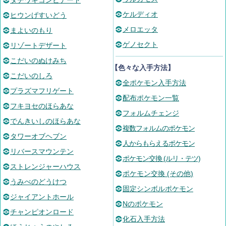
タチワキコンビナート
ケルディオ
ヒウンげすいどう
メロエッタ
まよいのもり
ゲノセクト
リゾートデザート
こだいのぬけみち
【色々な入手方法】
こだいのしろ
全ポケモン入手方法
プラズマフリゲート
配布ポケモン一覧
フキヨセのほらあな
フォルムチェンジ
でんきいしのほらあな
複数フォルムのポケモン
タワーオブヘブン
人からもらえるポケモン
リバースマウンテン
ポケモン交換 (ルリ・テツ)
ストレンジャーハウス
ポケモン交換 (その他)
うみべのどうけつ
固定シンボルポケモン
ジャイアントホール
Nのポケモン
チャンピオンロード
化石入手方法