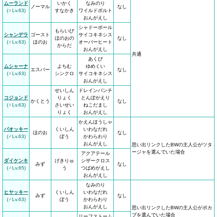
ムーランド
いかく
なみのり
ノーマル
なし
(♀Lv.63)
すなかき
ワイルドボルト
おんがえし
シャドーボール
もらいび
シャンデラ
ゴースト
サイコキネシス
ほのおの
なし
(♀Lv.63)
ほのお
オーバーヒート
からだ
おんがえし
共通
あくび
ムシャーナ
よちむ
ゆめくい
エスパー
なし
(♀Lv.63)
シンクロ
サイコキネシス
おんがえし
せいしん
ドレインパンチ
コジョンド
りょく
とんぼがえり
かくとう
なし
(♀Lv.63)
さいせい
ねこだまし
りょく
おんがえし
かえんほうしゃ
バオッキー
くいしん
いわなだれ
ほのお
なし
(♂Lv.63)
ぼう
かわらわり
おんがえし
思い出リンクしたBWの主人公がツタ
ージャを選んでいた場合
アクアテール
ダイケンキ
げきりゅ
シザークロス
みず
なし
(♂Lv.65)
う
つばめがえし
おんがえし
なみのり
ヒヤッキー
くいしん
いわなだれ
みず
なし
(♂Lv.63)
ぼう
かわらわり
おんがえし
思い出リンクしたBWの主人公がポカ
ブを選んでいた場合
リーフストーム