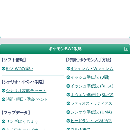
ポケモンBW2攻略
【ソフト情報】
【
特別なポケモン入手方法
】
B2とW2の違い
Bキュレム・Wキュレム
イッシュ準伝説 (3闘)
【
シナリオ・イベント攻略
】
イッシュ準伝説 (3ロス)
シナリオ攻略チャート
ホウエン準伝説 (3レジ)
時間・曜日・季節イベント
ラティオス・ラティアス
シンオウ準伝説 (UMA)
【マップデータ】
ヒードラン・レジギガス
サンギぼくじょう
ウルガモス