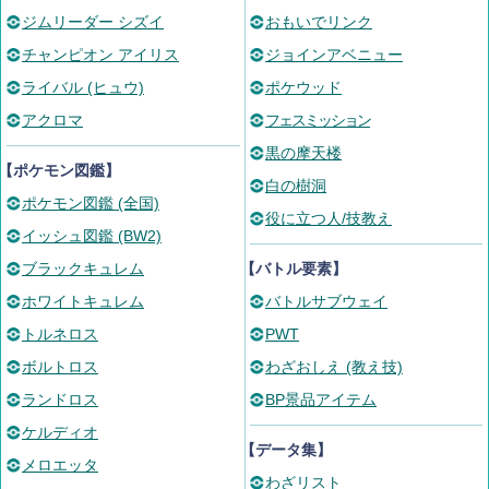
ジムリーダー シズイ
おもいでリンク
チャンピオン アイリス
ジョインアベニュー
ライバル (ヒュウ)
ポケウッド
アクロマ
フェスミッション
黒の摩天楼
【ポケモン図鑑】
白の樹洞
ポケモン図鑑 (全国)
役に立つ人/技教え
イッシュ図鑑 (BW2)
ブラックキュレム
【バトル要素】
ホワイトキュレム
バトルサブウェイ
トルネロス
PWT
ボルトロス
わざおしえ (教え技)
ランドロス
BP景品アイテム
ケルディオ
【データ集】
メロエッタ
わざリスト