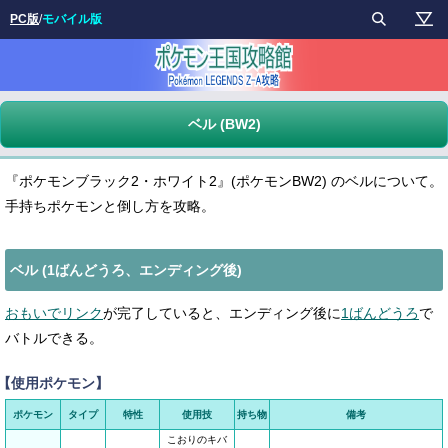
PC版
/
モバイル版
ベル (BW2)
『ポケモンブラック2・ホワイト2』(ポケモンBW2) のベルについて。
手持ちポケモンと倒し方を攻略。
ベル (1ばんどうろ、エンディング後)
おもいでリンク
が完了していると、エンディング後に
1ばんどうろ
で
バトルできる。
【使用ポケモン】
ポケモン
タイプ
特性
使用技
持ち物
備考
こおりのキバ