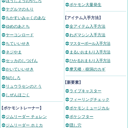
ほうじょうのやしろ
ポケモン大量発生
ヤグルマのもり
ちかすいみゃくのあな
【アイテム入手方法】
ゆめのあとち
全アイテム入手方法
ヤーコンロード
わざマシン入手方法
ちていいせき
マスターボール入手方法
ネジやま
まるいおまもり入手方法
セッカのしつげん
ひかるおまもり入手方法
かいていいせき
摩天楼・樹洞のカギ
Nのしろ
【新要素】
リュウラセンのとう
ライブキャスター
しぜんほごく
フィーリングチェック
【ポケモントレーナー】
ポケモンミュージカル
ジムリーダー チェレン
ポケシフター
ジムリーダー ホミカ
隠し穴