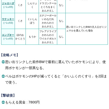
ジャローダ
しんりょ
ドラゴンテール
くさ
なし
(♂Lv.65)
く
とぐろをまく
おんがえし
エナジーボール
ヤナッキー
くいしん
いわなだれ
くさ
なし
(♂Lv.63)
ぼう
かわらわり
おんがえし
思い出リンクしたBWの主人公がミジ
ュマルを選んでいた場合
フレアドライブ
エンブオー
ほのお
かわらわり
もうか
なし
(♂Lv.65)
かくとう
ワイルドボルト
おんがえし
【攻略メモ】
思い出リンクした前作BWで最初に選んでいたポケモンにより、使
用ポケモンが一部異なる。
ベルはポケモンのHPが減ってくると「かいふくのくすり」を2回ま
で使う。
【撃破後】
もらえる賞金 : 7800円