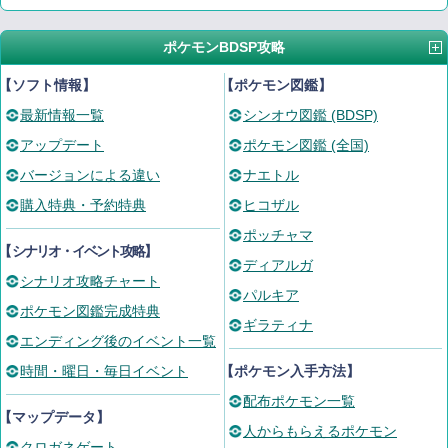
ポケモンBDSP攻略
【ソフト情報】
【ポケモン図鑑】
最新情報一覧
シンオウ図鑑 (BDSP)
アップデート
ポケモン図鑑 (全国)
バージョンによる違い
ナエトル
購入特典・予約特典
ヒコザル
ポッチャマ
【
シナリオ・イベント攻略
】
ディアルガ
シナリオ攻略チャート
パルキア
ポケモン図鑑完成特典
ギラティナ
エンディング後のイベント一覧
時間・曜日・毎日イベント
【ポケモン入手方法】
配布ポケモン一覧
【マップデータ】
人からもらえるポケモン
クロガネゲート