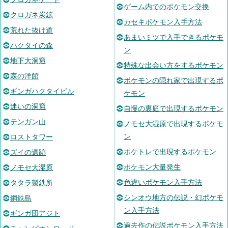
ゲーム内でのポケモン交換
クロガネ炭鉱
カセキポケモン入手方法
荒れた抜け道
あまいミツで入手できるポケモ
ハクタイの森
ン
地下大洞窟
特殊な出会い方をするポケモン
森の洋館
ポケモンの隠れ家で出現するポ
ギンガハクタイビル
ケモン
迷いの洞窟
自慢の裏庭で出現するポケモン
テンガン山
ノモセ大湿原で出現するポケモ
ン
ロストタワー
ポケトレで出現するポケモン
ズイの遺跡
ポケモン大量発生
ノモセ大湿原
色違いポケモン入手方法
タタラ製鉄所
シンオウ地方の伝説・幻ポケモ
鋼鉄島
ン入手方法
ギンガ団アジト
過去作の伝説ポケモン入手方法