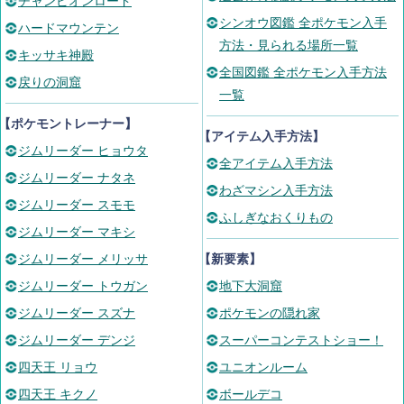
チャンピオンロード
シンオウ図鑑 全ポケモン入手
ハードマウンテン
方法・見られる場所一覧
キッサキ神殿
全国図鑑 全ポケモン入手方法
戻りの洞窟
一覧
【ポケモントレーナー】
【アイテム入手方法】
ジムリーダー ヒョウタ
全アイテム入手方法
ジムリーダー ナタネ
わざマシン入手方法
ジムリーダー スモモ
ふしぎなおくりもの
ジムリーダー マキシ
ジムリーダー メリッサ
【新要素】
ジムリーダー トウガン
地下大洞窟
ジムリーダー スズナ
ポケモンの隠れ家
ジムリーダー デンジ
スーパーコンテストショー！
四天王 リョウ
ユニオンルーム
四天王 キクノ
ボールデコ