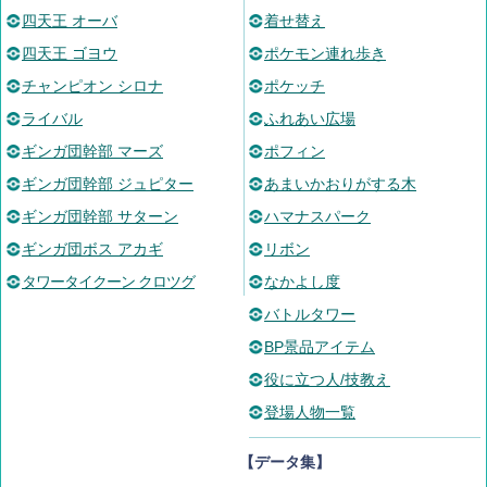
四天王 オーバ
着せ替え
四天王 ゴヨウ
ポケモン連れ歩き
チャンピオン シロナ
ポケッチ
ライバル
ふれあい広場
ギンガ団幹部 マーズ
ポフィン
ギンガ団幹部 ジュピター
あまいかおりがする木
ギンガ団幹部 サターン
ハマナスパーク
ギンガ団ボス アカギ
リボン
タワータイクーン クロツグ
なかよし度
バトルタワー
BP景品アイテム
役に立つ人/技教え
登場人物一覧
【データ集】