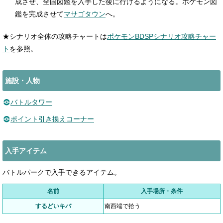
成させ、全国図鑑を入手した後に行けるようになる。ポケモン図
鑑を完成させて
マサゴタウン
へ。
★シナリオ全体の攻略チャートは
ポケモンBDSPシナリオ攻略チャー
ト
を参照。
施設・人物
バトルタワー
ポイント引き換えコーナー
入手アイテム
バトルパークで入手できるアイテム。
名前
入手場所・条件
するどいキバ
南西端で拾う