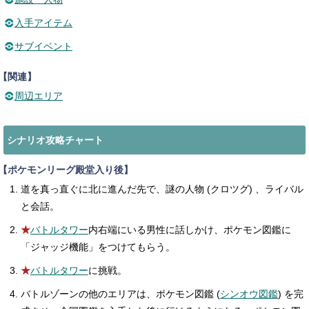
入手アイテム
サブイベント
【関連】
周辺エリア
シナリオ攻略チャート
【ポケモンリーグ殿堂入り後】
道を真っ直ぐに北に進んだ先で、謎の人物 (クロツグ) 、ライバル
と会話。
★
バトルタワー
内右端にいる男性に話しかけ、ポケモン図鑑に
「ジャッジ機能」をつけてもらう。
★
バトルタワー
に挑戦。
バトルゾーンの他のエリアは、ポケモン図鑑 (
シンオウ図鑑
) を完