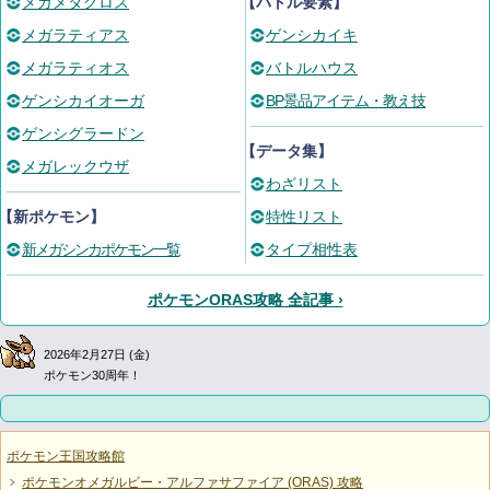
メガメタグロス
【バトル要素】
メガラティアス
ゲンシカイキ
メガラティオス
バトルハウス
ゲンシカイオーガ
BP景品アイテム・教え技
ゲンシグラードン
【データ集】
メガレックウザ
わざリスト
【新ポケモン】
特性リスト
新メガシンカポケモン一覧
タイプ相性表
ポケモンORAS攻略 全記事 ›
2026年2月27日 (金)
ポケモン30周年！
ポケモン王国攻略館
ポケモンオメガルビー・アルファサファイア (ORAS) 攻略