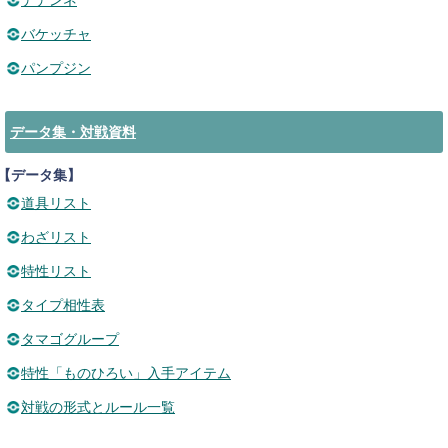
デデンネ
バケッチャ
パンプジン
データ集・対戦資料
【データ集】
道具リスト
わざリスト
特性リスト
タイプ相性表
タマゴグループ
特性「ものひろい」入手アイテム
対戦の形式とルール一覧