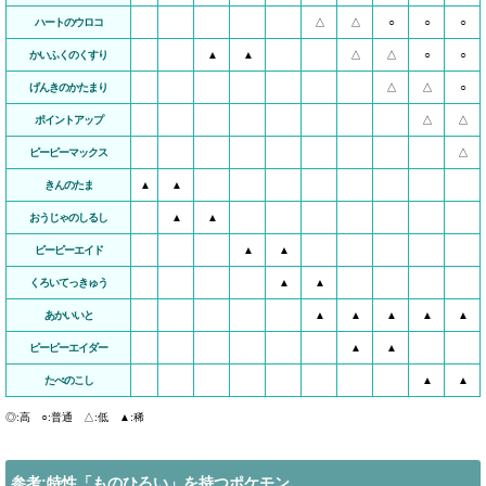
ハートのウロコ
△
△
○
○
○
かいふくのくすり
▲
▲
△
△
○
○
げんきのかたまり
△
△
○
ポイントアップ
△
△
ピーピーマックス
△
きんのたま
▲
▲
おうじゃのしるし
▲
▲
ピーピーエイド
▲
▲
くろいてっきゅう
▲
▲
あかいいと
▲
▲
▲
▲
▲
ピーピーエイダー
▲
▲
たべのこし
▲
▲
◎:高 ○:普通 △:低 ▲:稀
参考:特性「ものひろい」を持つポケモン