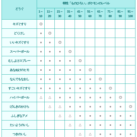
特性「ものひろい」ポケモンのレベル
どうぐ
1～
11～
21～
31～
41～
51～
61～
71～
81～
91～
10
20
30
40
50
60
70
80
90
100
キズぐすり
◎
どくけし
○
◎
いいキズぐすり
○
○
◎
スーパーボール
○
○
○
◎
むしよけスプレー
○
○
○
○
◎
あなぬけのヒモ
○
○
○
○
○
◎
なんでもなおし
○
○
○
○
○
○
◎
すごいキズぐすり
○
○
○
○
○
○
○
◎
ハイパーボール
△
△
○
○
○
○
○
○
◎
げんきのかけら
△
△
○
○
○
○
○
○
◎
ふしぎなアメ
△
△
○
○
○
○
○
○
たいようのいし
△
△
○
○
○
○
○
つきのいし
△
△
○
○
○
○