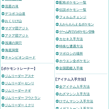
配布ポケモン一覧
流星の滝
伝説ポケモン一覧
デコボコ山道
フォルムチェンジ
おくりび山
人からもらえるポケモン
マグマ団アジト
ゲーム内でのポケモン交換
アクア団アジト
カセキ入手方法
浅瀬の洞穴
特殊な遭遇方法
海底洞窟
マボロシの場所
チャンピオンロード
ホウエン全ポケモン
全国図鑑入手後
【ポケモントレーナー】
ジムリーダー アスナ
【アイテム入手方法】
ジムリーダー センリ
全アイテム入手方法
ジムリーダー ナギ
わざマシン入手方法
ジムリーダー フウとラン
ひでんマシン入手方法
ジムリーダー ミクリ
メガストーン入手方法