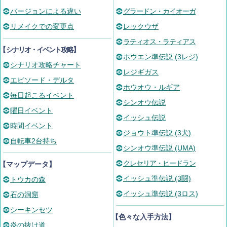
バージョンによる違い
グラードン・カイオーガ
リメイクでの変更点
レックウザ
ラティオス・ラティアス
【
シナリオ・イベント攻略
】
ホウエン準伝説 (3レジ)
シナリオ攻略チャート
レジギガス
エピソード・デルタ
ホウオウ・ルギア
毎日起こるイベント
シンオウ伝説
曜日イベント
イッシュ伝説
時間イベント
ジョウト準伝説 (3犬)
自転車2台持ち
シンオウ準伝説 (UMA)
クレセリア・ヒードラン
【マップデータ】
イッシュ準伝説 (3闘)
トウカの森
イッシュ準伝説 (3ロス)
石の洞窟
シーキンセツ
【色々な入手方法】
炎の抜け道