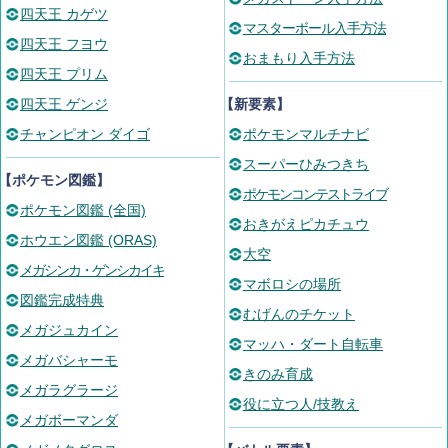
四天王 カゲツ
マスターボール入手方法
四天王 フヨウ
おまもり入手方法
四天王 プリム
四天王 ゲンジ
【新要素】
チャンピオン ダイゴ
ポケモンマルチナビ
スーパーひみつきち
【ポケモン図鑑】
ポケモンコンテストライブ
ポケモン図鑑 (全国)
おきがえピカチュウ
ホウエン図鑑 (ORAS)
大空
メガシンカ・ゲンシカイキ
マボロシの場所
図鑑完成特典
むげんのチケット
メガジュカイン
マッハ・ダート自転車
メガバシャーモ
きのみ育成
メガラグラージ
役に立つ人/技教え
メガボーマンダ