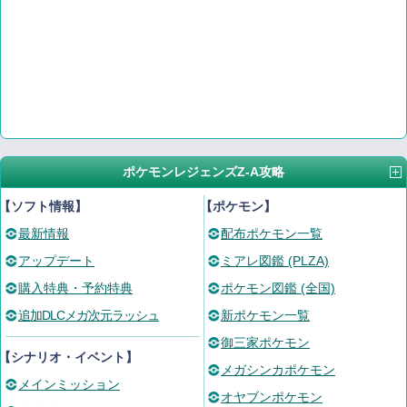
ポケモンレジェンズZ-A攻略
【ソフト情報】
【ポケモン】
最新情報
配布ポケモン一覧
アップデート
ミアレ図鑑 (PLZA)
購入特典・予約特典
ポケモン図鑑 (全国)
追加DLCメガ次元ラッシュ
新ポケモン一覧
御三家ポケモン
【シナリオ・イベント】
メガシンカポケモン
メインミッション
オヤブンポケモン