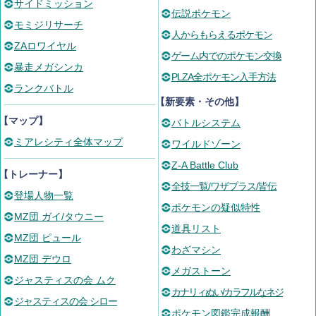
サイドミッション
伝説ポケモン
モミジリサーチ
人からもらえるポケモン
ZAロワイヤル
ゲーム内でのポケモン交換
暴走メガシンカ
PLZA全ポケモン入手方法
ランクバトル
【新要素・その他】
【マップ】
バトルシステム
ミアレシティ全体マップ
ワイルドゾーン
Z-A Battle Club
【トレーナー】
全技一覧/ワザプラス/皆伝
登場人物一覧
ポケモンの疑似特性
MZ団 ガイ/タウニー
道具リスト
MZ団 ピュール
わざマシン
MZ団 デウロ
メガストーン
ジャスティスの会 ムク
カナリィぬい/カラフルなネジ
ジャスティスの会 シロー
ポケモン図鑑完成報酬