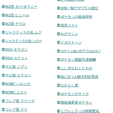
MZ団 ガイ/タウニー
全技一覧/ワザプラス/皆伝
MZ団 ピュール
ポケモンの疑似特性
MZ団 デウロ
道具リスト
ジャスティスの会 ムク
わざマシン
ジャスティスの会 シロー
メガストーン
DG4 タラゴン
カナリィぬい/カラフルなネジ
DG4 カナリィ
ポケモン図鑑完成報酬
サビ組 ジプソ
ふしぎなおくりもの
サビ組 カラスバ
役に立つ人/能力判定/育成
MSBC ハルジオ
なかよし度
MSBC ユカリ
ポケモンのサイズ
フレア団 グリーズ
種族値変更ポケモン
フレア団 グリ
ミアレシティの時間変化