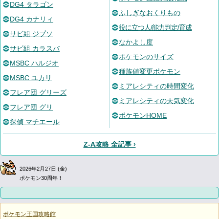
DG4 タラゴン
ふしぎなおくりもの
DG4 カナリィ
役に立つ人/能力判定/育成
サビ組 ジプソ
なかよし度
サビ組 カラスバ
ポケモンのサイズ
MSBC ハルジオ
種族値変更ポケモン
MSBC ユカリ
ミアレシティの時間変化
フレア団 グリーズ
ミアレシティの天気変化
フレア団 グリ
ポケモンHOME
探偵 マチエール
Z-A攻略 全記事 ›
2026年2月27日 (金)
ポケモン30周年！
ポケモン王国攻略館