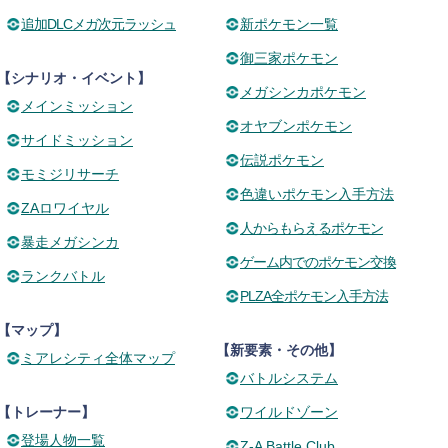
追加DLCメガ次元ラッシュ
新ポケモン一覧
御三家ポケモン
【シナリオ・イベント】
メガシンカポケモン
メインミッション
オヤブンポケモン
サイドミッション
伝説ポケモン
モミジリサーチ
色違いポケモン入手方法
ZAロワイヤル
人からもらえるポケモン
暴走メガシンカ
ゲーム内でのポケモン交換
ランクバトル
PLZA全ポケモン入手方法
【マップ】
【新要素・その他】
ミアレシティ全体マップ
バトルシステム
【トレーナー】
ワイルドゾーン
登場人物一覧
Z-A Battle Club