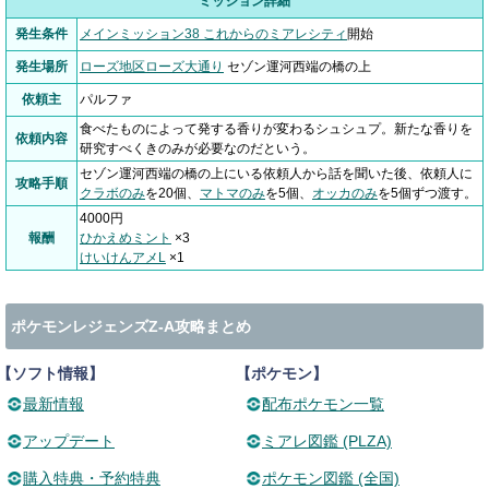
ミッション詳細
発生条件
メインミッション38 これからのミアレシティ
開始
発生場所
ローズ地区ローズ大通り
セゾン運河西端の橋の上
依頼主
パルファ
食べたものによって発する香りが変わるシュシュプ。新たな香りを
依頼内容
研究すべくきのみが必要なのだという。
セゾン運河西端の橋の上にいる依頼人から話を聞いた後、依頼人に
攻略手順
クラボのみ
を20個、
マトマのみ
を5個、
オッカのみ
を5個ずつ渡す。
4000円
報酬
ひかえめミント
×3
けいけんアメL
×1
ポケモンレジェンズZ-A攻略まとめ
【ソフト情報】
【ポケモン】
最新情報
配布ポケモン一覧
アップデート
ミアレ図鑑 (PLZA)
購入特典・予約特典
ポケモン図鑑 (全国)