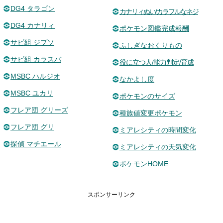
DG4 タラゴン
カナリィぬい/カラフルなネジ
DG4 カナリィ
ポケモン図鑑完成報酬
サビ組 ジプソ
ふしぎなおくりもの
サビ組 カラスバ
役に立つ人/能力判定/育成
MSBC ハルジオ
なかよし度
MSBC ユカリ
ポケモンのサイズ
フレア団 グリーズ
種族値変更ポケモン
フレア団 グリ
ミアレシティの時間変化
探偵 マチエール
ミアレシティの天気変化
ポケモンHOME
スポンサーリンク