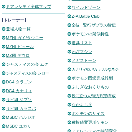
ミアレシティ全体マップ
ワイルドゾーン
Z-A Battle Club
【トレーナー】
全技一覧/ワザプラス/皆伝
登場人物一覧
ポケモンの疑似特性
MZ団 ガイ/タウニー
道具リスト
MZ団 ピュール
わざマシン
MZ団 デウロ
メガストーン
ジャスティスの会 ムク
カナリィぬい/カラフルなネジ
ジャスティスの会 シロー
ポケモン図鑑完成報酬
DG4 タラゴン
ふしぎなおくりもの
DG4 カナリィ
役に立つ人/能力判定/育成
サビ組 ジプソ
なかよし度
サビ組 カラスバ
ポケモンのサイズ
MSBC ハルジオ
種族値変更ポケモン
MSBC ユカリ
ミアレシティの時間変化