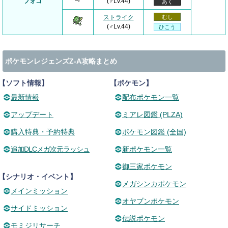
フォコ
(♂Lv.44)
あく
ストライク
むし
(♂Lv.44)
ひこう
ポケモンレジェンズZ-A攻略まとめ
【ソフト情報】
【ポケモン】
最新情報
配布ポケモン一覧
アップデート
ミアレ図鑑 (PLZA)
購入特典・予約特典
ポケモン図鑑 (全国)
追加DLCメガ次元ラッシュ
新ポケモン一覧
御三家ポケモン
【シナリオ・イベント】
メガシンカポケモン
メインミッション
オヤブンポケモン
サイドミッション
伝説ポケモン
モミジリサーチ