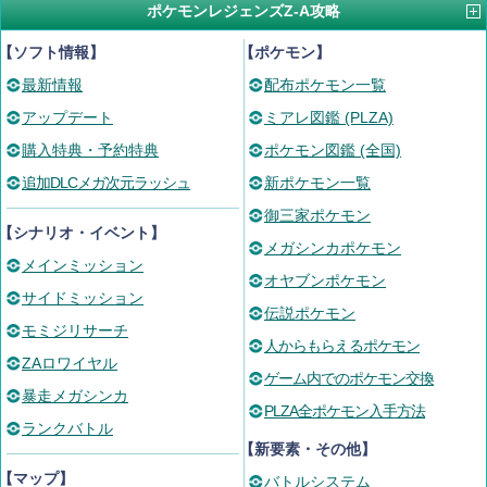
ポケモンレジェンズZ-A攻略
【ソフト情報】
【ポケモン】
最新情報
配布ポケモン一覧
アップデート
ミアレ図鑑 (PLZA)
購入特典・予約特典
ポケモン図鑑 (全国)
追加DLCメガ次元ラッシュ
新ポケモン一覧
御三家ポケモン
【シナリオ・イベント】
メガシンカポケモン
メインミッション
オヤブンポケモン
サイドミッション
伝説ポケモン
モミジリサーチ
人からもらえるポケモン
ZAロワイヤル
ゲーム内でのポケモン交換
暴走メガシンカ
PLZA全ポケモン入手方法
ランクバトル
【新要素・その他】
【マップ】
バトルシステム