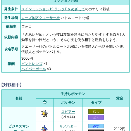
ミッション詳細
発生条件
メインミッション19 ランクDをめざして
のカナリィ戦後
発生場所
ローズ地区クエーサー社
バトルコート北端
依頼主
フォコ
「きあいだめ」という技は攻撃を急所に当たりやすくする恐ろしい
依頼内容
効果を持つ技だという。そんな技を使う相手と勝負をしよう。
クエーサー社のバトルコート北端にいる依頼人から話を聞いた後、
攻略手順
依頼人とポケモンバトル。
3000円
報酬
ピントレンズ
×1
ハイパーボール
×3
【対戦相手】
手持ちポケモン
名前
賞金
ポケモン
タイプ
スピアー
むし
(♂Lv.44)
どく
ビジネスマン
サメハダー
みず
2112円