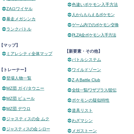
色違いポケモン入手方法
ZAロワイヤル
人からもらえるポケモン
暴走メガシンカ
ゲーム内でのポケモン交換
ランクバトル
PLZA全ポケモン入手方法
【マップ】
【新要素・その他】
ミアレシティ全体マップ
バトルシステム
【トレーナー】
ワイルドゾーン
登場人物一覧
Z-A Battle Club
MZ団 ガイ/タウニー
全技一覧/ワザプラス/皆伝
MZ団 ピュール
ポケモンの疑似特性
MZ団 デウロ
道具リスト
ジャスティスの会 ムク
わざマシン
ジャスティスの会 シロー
メガストーン