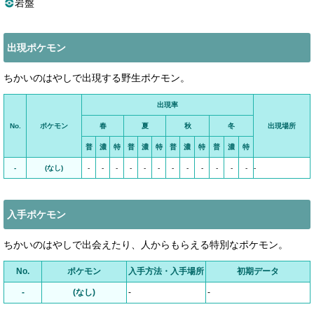
岩盤
出現ポケモン
ちかいのはやしで出現する野生ポケモン。
出現率
No.
ポケモン
春
夏
秋
冬
出現場所
普
濃
特
普
濃
特
普
濃
特
普
濃
特
-
(なし)
-
-
-
-
-
-
-
-
-
-
-
-
-
入手ポケモン
ちかいのはやしで出会えたり、人からもらえる特別なポケモン。
No.
ポケモン
入手方法・入手場所
初期データ
-
(なし)
-
-