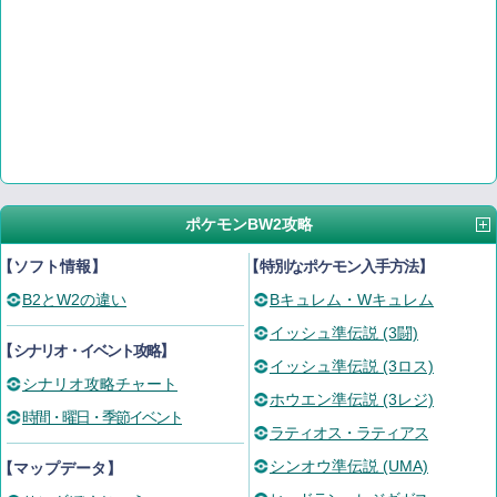
ポケモンBW2攻略
【ソフト情報】
【
特別なポケモン入手方法
】
B2とW2の違い
Bキュレム・Wキュレム
イッシュ準伝説 (3闘)
【
シナリオ・イベント攻略
】
イッシュ準伝説 (3ロス)
シナリオ攻略チャート
ホウエン準伝説 (3レジ)
時間・曜日・季節イベント
ラティオス・ラティアス
シンオウ準伝説 (UMA)
【マップデータ】