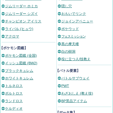
ジムリーダー ホミカ
隠し穴
ジムリーダー シズイ
おもいでリンク
チャンピオン アイリス
ジョインアベニュー
ライバル (ヒュウ)
ポケウッド
アクロマ
フェスミッション
黒の摩天楼
【ポケモン図鑑】
白の樹洞
ポケモン図鑑 (全国)
役に立つ人/技教え
イッシュ図鑑 (BW2)
ブラックキュレム
【バトル要素】
ホワイトキュレム
バトルサブウェイ
トルネロス
PWT
ボルトロス
わざおしえ (教え技)
ランドロス
BP景品アイテム
ケルディオ
【データ集】