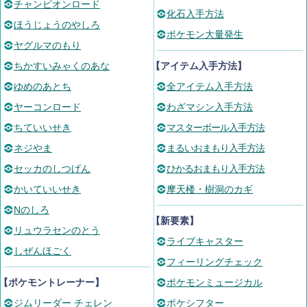
チャンピオンロード
化石入手方法
ほうじょうのやしろ
ポケモン大量発生
ヤグルマのもり
ちかすいみゃくのあな
【アイテム入手方法】
ゆめのあとち
全アイテム入手方法
ヤーコンロード
わざマシン入手方法
ちていいせき
マスターボール入手方法
ネジやま
まるいおまもり入手方法
セッカのしつげん
ひかるおまもり入手方法
かいていいせき
摩天楼・樹洞のカギ
Nのしろ
【新要素】
リュウラセンのとう
ライブキャスター
しぜんほごく
フィーリングチェック
【ポケモントレーナー】
ポケモンミュージカル
ジムリーダー チェレン
ポケシフター