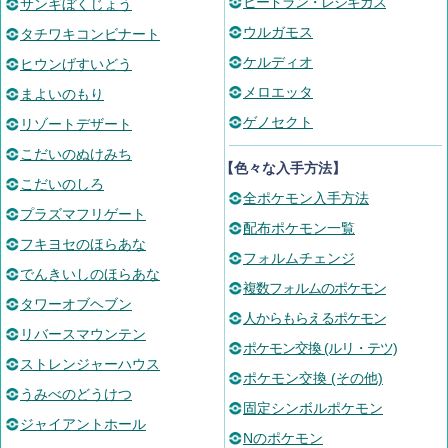
ヒードラン・レジギガス
サンギぼくじょう
ウルガモス
タチワキコンビナート
ケルディオ
ヒウンげすいどう
メロエッタ
まよいのもり
ゲノセクト
リゾートデザート
こだいのぬけみち
【色々な入手方法】
こだいのしろ
全ポケモン入手方法
プラズマフリゲート
配布ポケモン一覧
フキヨセのほらあな
フォルムチェンジ
でんきいしのほらあな
複数フォルムのポケモン
タワーオブヘブン
人からもらえるポケモン
リバースマウンテン
ポケモン交換 (ルリ・テツ)
ストレンジャーハウス
ポケモン交換 (その他)
うみべのどうけつ
固定シンボルポケモン
ジャイアントホール
Nのポケモン