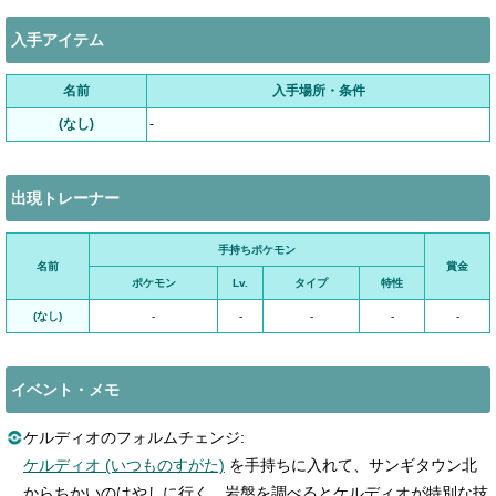
入手アイテム
名前
入手場所・条件
(なし)
-
出現トレーナー
手持ちポケモン
名前
賞金
ポケモン
Lv.
タイプ
特性
(なし)
-
-
-
-
-
イベント・メモ
ケルディオのフォルムチェンジ:
ケルディオ (いつものすがた)
を手持ちに入れて、サンギタウン北
からちかいのはやしに行く。岩盤を調べるとケルディオが特別な技