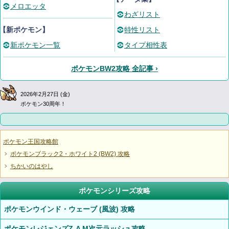
メロエッタ
わざリスト
【新ポケモン】
特性リスト
新ポケモン一覧
タイプ相性表
ポケモンBW2攻略 全記事 ›
2026年2月27日 (金)
ポケモン30周年！
ポケモン王国攻略館
ポケモンブラック2・ホワイト2 (BW2) 攻略
ちかいのはやし
ポケモンシリーズ攻略
ポケモンウインド・ウェーブ (風波) 攻略
ポケモンレジェンズZ-A M次元ラッシュ攻略