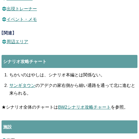
出現トレーナー
イベント・メモ
【関連】
周辺エリア
シナリオ攻略チャート
ちかいのはやしは、シナリオ本編とは関係ない。
サンギタウン
のアデクの家右側から細い通路を通って北に進むと
来られる。
★シナリオ全体のチャートは
BW2シナリオ攻略チャート
を参照。
施設