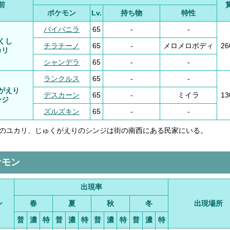
前
ポケモン
Lv.
持ち物
特性
バイバニラ
65
-
-
くし
チラチーノ
65
-
メロメロボディ
2
カリ
シャンデラ
65
-
-
ランクルス
65
-
-
がえり
デスカーン
65
-
ミイラ
1
ンジ
ズルズキン
65
-
-
のユカリ、じゅくがえりのシンジは街の南西にある民家にいる。
ケモン
出現率
ン
春
夏
秋
冬
出現場所
普
濃
特
普
濃
特
普
濃
特
普
濃
特