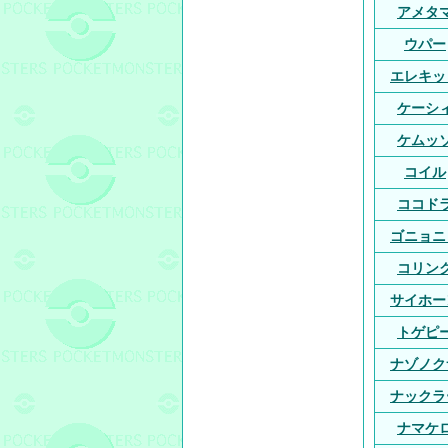
アメタ
ウパー
エレキッ
ケーシ
ケムッ
コイル
ココド
ゴニョニ
コリン
サイホー
トゲピ
ナゾノク
ナックラ
ナマケ