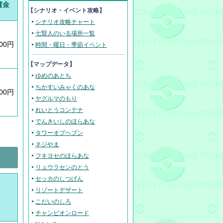
賞金
【
シナリオ・イベント攻略
】
シナリオ攻略チャート
七賢人のいる場所一覧
600円
時間・曜日・季節イベント
【マップデータ】
ゆめのあとち
ちかすいみゃくのあな
300円
ヤグルマのもり
れいとうコンテナ
でんきいしのほらあな
タワーオブヘブン
ネジやま
フキヨセのほらあな
リュウラセンのとう
セッカのしつげん
リゾートデザート
こだいのしろ
チャンピオンロード