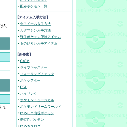
配布ポケモン一覧
【アイテム入手方法】
全アイテム入手方法
は5。
わざマシン入手方法
野生ポケモン所持アイテム
ものひろい入手アイテム
【新要素】
Cギア
ライブキャスター
フィーリングチェック
ポケシフター
PGL
ハイリンク
ポケモンミュージカル
ポケモンドリームワールド
えて
ゆめしま出現ポケモン
夢特性ポケモン
ゆめカタログ