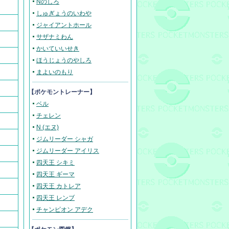
Nのしろ
しゅぎょうのいわや
ジャイアントホール
サザナミわん
かいていいせき
ほうじょうのやしろ
まよいのもり
【ポケモントレーナー】
ベル
チェレン
N (エヌ)
ジムリーダー シャガ
ジムリーダー アイリス
四天王 シキミ
四天王 ギーマ
四天王 カトレア
四天王 レンブ
チャンピオン アデク