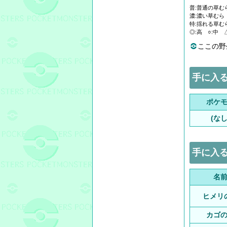
普:普通の草むら
濃:濃い草むら
特:揺れる草むら
◎:高 ○:中 
ここの野
手に入
ポケ
(なし
手に入
名
ヒメリ
カゴ