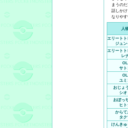
まうのだ
話しかけ
なりやす
人
エリートト
ジュン
エリートト
レ
OL
サト
OL
ユミ
おじょ
シオ
おぼっ
ヒト
からて
タク
けんきゅ