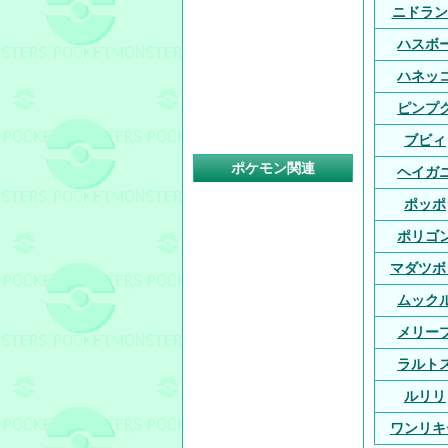
ニドラン
ハスボ
ハネッ
ピンプ
ブビィ
ポケモン関連
ヘイガ
ポッポ
ポリゴ
マダツボ
ムック
メリー
ラルト
ルリリ
ワンリキ