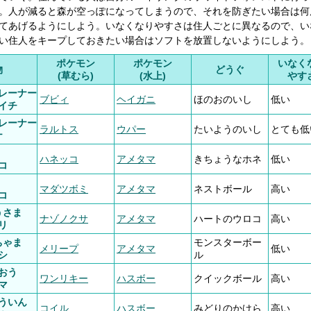
。人が減ると森が空っぽになってしまうので、それを防ぎたい場合は何
てあげるようにしよう。いなくなりやすさは住人ごとに異なるので、い
い住人をキープしておきたい場合はソフトを放置しないようにしよう。
ポケモン
ポケモン
いなく
物
どうぐ
(草むら)
(水上)
やす
レーナー
ブビィ
ヘイガニ
ほのおのいし
低い
イチ
レーナー
ラルトス
ウパー
たいようのいし
とても低
ナ
ハネッコ
アメタマ
きちょうなホネ
低い
コ
マダツボミ
アメタマ
ネストボール
高い
コ
うさま
ナゾノクサ
アメタマ
ハートのウロコ
高い
リ
ちゃま
モンスターボー
メリープ
アメタマ
低い
シ
ル
おう
ワンリキー
ハスボー
クイックボール
高い
マ
ういん
コイル
ハスボー
みどりのかけら
高い