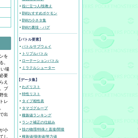
役に立つ人/技教え
BWおすすめポケモン
BWの小ネタ集
BWの裏技・バグ
【バトル要素】
バトルサブウェイ
トリプルバトル
ンを
ローテーションバトル
る。
ミラクルシューター
たい場
必要
【データ集】
らえ
わざリスト
。ブ
特性リスト
野生
トレ
タイプ相性表
。
タマゴグループ
で出
種族値ランキング
ランク補正の仕組み
技の物理/特殊と直接/間接
が小
てし
種族値/個体値/努力値