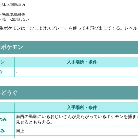
/水上/洞窟/屋内
/魚影/鳥影/砂煙
△:低 ×:出現しない
生ポケモンは「むしよけスプレー」を使っても飛び出してくる。レベル
るポケモン
モン
入手場所・条件
)
-
るどうぐ
前
入手場所・条件
南西の民家にいるおじいさんが見たがっているポケモンを捕ま
のみ
見せるともらえる。
のみ
同上