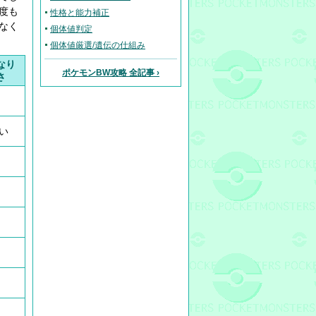
度も
性格と能力補正
なく
個体値判定
個体値厳選/遺伝の仕組み
なり
ポケモンBW攻略 全記事 ›
さ
い