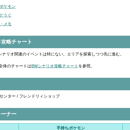
ポケモン
どうぐ
・メモ
オ攻略チャート
シナリオ関連のイベントは特にない。エリアを探索しつつ先に進む。
全体のチャートは
BWシナリオ攻略チャート
を参照。
センター / フレンドリィショップ
レーナー
手持ちポケモン