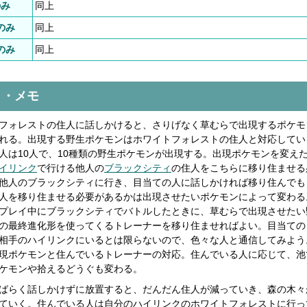
のみ
同上
のみ
同上
のみ
同上
ト・メモ
フォレストの住人に話しかけると、さりげなく草むらで出現するポケモ
れる。出現する野生ポケモンはホワイトフォレストの住人と対応してい
人は10人で、10種類の野生ポケモンが出現する。出現ポケモンを変え
イリンク
で行ける他人の
ブラックシティ
の住人をこちらに移り住ませる
他人のブラックシティに行き、目当ての人に話しかければ移り住んでも
人を移り住ませる必要があるかは出現させたいポケモンによって変わる
プレイ中にブラックシティでバトルしたときに、草むらで出現させたい
の最終進化形を使ってくるトレーナーを移り住ませればよい。目当ての
相手のハイリンクにいるとは限らないので、色々な人と通信してみよう
現ポケモンと住んでいるトレーナーの対応。住んでいる人に応じて、池
ケモンや拾えるどうぐも変わる。
ばらく話しかけずに放置すると、だんだん住人が減っていき、森の木々
ていく。住んでいる人は自分のハイリンクのホワイトフォレストに行っ