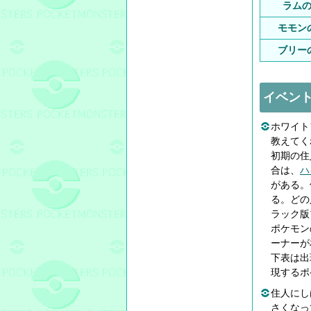
ラム
モモン
ブリー
イベン
ホワイト
教えてく
初期の住
合は、
ハ
がある。
る。どの
ラック版
ポケモン
ーナーが
下表は出
現するポ
住人にし
さくなっ