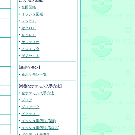
【ポケモン図鑑】
全国図鑑
イッシュ図鑑
レシラム
ゼクロム
キュレム
ケルディオ
メロエッタ
ゲノセクト
【新ポケモン】
新ポケモン一覧
【
特別なポケモン入手方法
】
全ポケモン入手方法
ゾロア
ゾロアーク
ビクティニ
イッシュ準伝説 (3闘)
イッシュ準伝説 (3ロス)
ポケモン大量発生