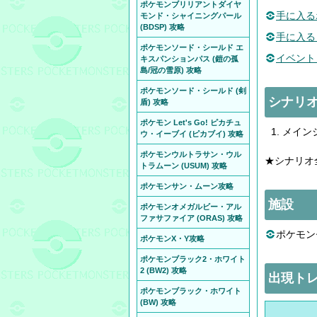
ポケモンブリリアントダイヤ
手に入る
モンド・シャイニングパール
(BDSP) 攻略
手に入る
ポケモンソード・シールド エ
イベント
キスパンションパス (鎧の孤
島/冠の雪原) 攻略
ポケモンソード・シールド (剣
シナリ
盾) 攻略
ポケモン Let's Go! ピカチュ
メイン
ウ・イーブイ (ピカブイ) 攻略
ポケモンウルトラサン・ウル
★シナリオ
トラムーン (USUM) 攻略
ポケモンサン・ムーン攻略
施設
ポケモンオメガルビー・アル
ファサファイア (ORAS) 攻略
ポケモン
ポケモンX・Y攻略
ポケモンブラック2・ホワイト
2 (BW2) 攻略
出現ト
ポケモンブラック・ホワイト
(BW) 攻略