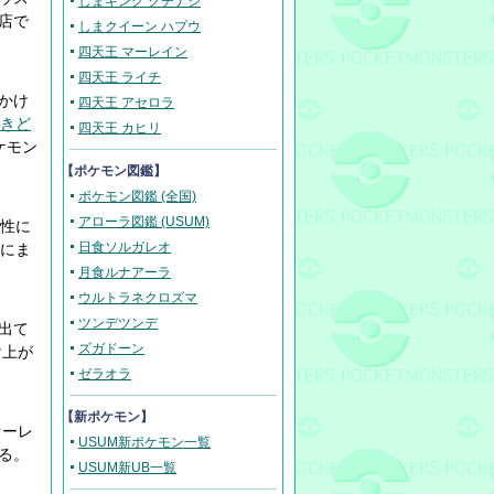
しまキング クチナシ
店で
しまクイーン ハプウ
四天王 マーレイン
四天王 ライチ
かけ
四天王 アセロラ
きど
四天王 カヒリ
ケモン
【ポケモン図鑑】
ポケモン図鑑 (全国)
アローラ図鑑 (USUM)
女性に
日食ソルガレオ
降にま
月食ルナアーラ
ウルトラネクロズマ
ツンデツンデ
出て
ズガドーン
け上が
ゼラオラ
【新ポケモン】
オーレ
USUM新ポケモン一覧
る。
USUM新UB一覧