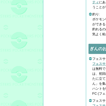
ティ
にあ
うことが
釣り:
ポケモン
ができる
釣れるの
気よく粘
ぎんの
フェスサー
フェスサ
は無料で
は、初回
たに立て
ん」を集
ハントを
FC (
フェスサー
フェスサ