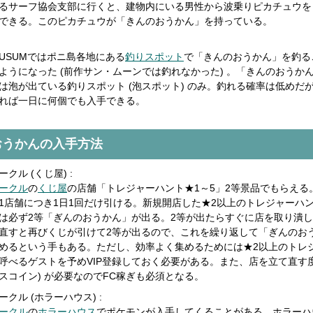
るサーフ協会支部に行くと、建物内にいる男性から波乗りピカチュウを
できる。このピカチュウが「きんのおうかん」を持っている。
USUMではポニ島各地にある
釣りスポット
で「きんのおうかん」を釣る
ようになった (前作サン・ムーンでは釣れなかった) 。「きんのおうか
は泡が出ている釣りスポット (泡スポット) のみ。釣れる確率は低めだ
れば一日に何個でも入手できる。
おうかんの入手方法
クル (くじ屋) :
ークル
の
くじ屋
の店舗「トレジャーハント★1～5」2等景品でもらえる
1店舗につき1日1回だけ引ける。新規開店した★2以上のトレジャーハ
は必ず2等「ぎんのおうかん」が出る。2等が出たらすぐに店を取り潰
直すと再びくじが引けて2等が出るので、これを繰り返して「ぎんのお
めるという手もある。ただし、効率よく集めるためには★2以上のトレ
呼べるゲストを予めVIP登録しておく必要がある。また、店を立て直す
フェスコイン) が必要なのでFC稼ぎも必須となる。
クル (ホラーハウス) :
ークル
の
ホラーハウス
でポケモンが入手してくることがある。ホラーハ