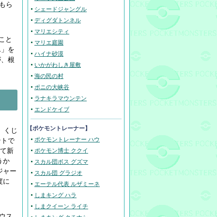
もら
シェードジャングル
ディグダトンネル
マリエシティ
こと
マリエ庭園
ん」を
ハイナ砂漠
が、根
いかがわしき屋敷
海の民の村
ポニの大峡谷
ラナキラマウンテン
エンドケイブ
【ポケモントレーナー】
。くじ
ポケモントレーナー ハウ
ントで
して新
ポケモン博士 ククイ
うか
スカル団ボス グズマ
ジャー
スカル団 グラジオ
度に
エーテル代表 ルザミーネ
しまキング ハラ
しまクイーン ライチ
ウス