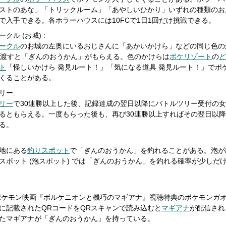
ストのあな」「トリックルーム」「あやしいひかり」いずれの種類のお
で入手できる。各ホラーハウスには10FCで1日1回だけ挑戦できる。
クル (お城) :
ークル
のお城の左奥にいるおじさんに「あかいかけら」などの同じ色の
個渡すと「ぎんのおうかん」がもらえる。色のかけらは
ポケリゾート
の
ど
ト
「怪しいかけら 発見ルート！」「気になる道具 発見ルート！」でポ
くることがある。
リー:
リー
で30連勝以上した後、記録達成の翌日以降にバトルツリー受付の
るともらえる。一度もらった後も、再び30連勝以上すればその翌日以
る。
地にある
釣りスポット
で「ぎんのおうかん」を釣れることがある。泡が
スポット (泡スポット) では「ぎんのおうかん」を釣れる確率が少しだ
年ポケモン映画『ボルケニオンと機巧のマギアナ』視聴特典のポケモンガ
に記載されたQRコードをQRスキャンで読み込むと
マギアナ
が配信され
たマギアナが「ぎんのおうかん」を持っている。