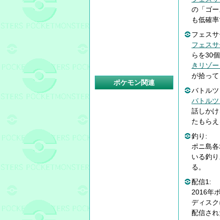
の「ゴー
も低確率
フェスサー
フェスサ
らを30
きリゾー
が拾って
ポケモン関連
バトルツ
バトルツ
話しかけ
たもらえ
釣り:
ポニ島各
いる釣り
る。
配信1:
2016
ディスク
配信され