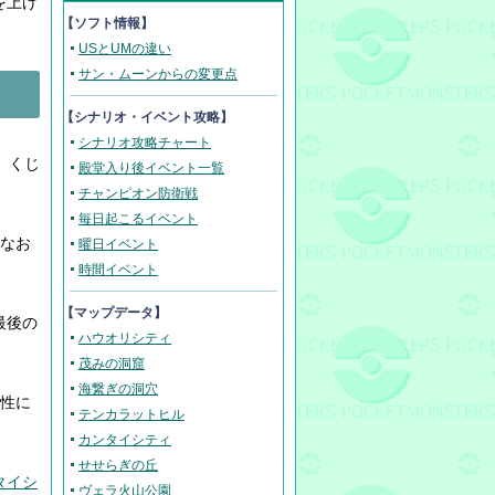
を上げ
【ソフト情報】
USとUMの違い
サン・ムーンからの変更点
【
シナリオ・イベント攻略
】
シナリオ攻略チャート
。くじ
殿堂入り後イベント一覧
チャンピオン防衛戦
毎日起こるイベント
重なお
曜日イベント
時間イベント
【マップデータ】
の最後の
ハウオリシティ
茂みの洞窟
海繋ぎの洞穴
女性に
テンカラットヒル
カンタイシティ
せせらぎの丘
タイシ
ヴェラ火山公園