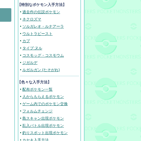
【
特別なポケモン入手方法
】
過去作の伝説ポケモン
ネクロズマ
ソルガレオ・ルナアーラ
ウルトラビースト
カプ
タイプ:ヌル
コスモッグ・コスモウム
ジガルデ
ルガルガン (たそがれ)
【色々な入手方法】
配布ポケモン一覧
人からもらえるポケモン
ゲーム内でのポケモン交換
フォルムチェンジ
島スキャン出現ポケモン
乱入バトル出現ポケモン
釣りスポット出現ポケモン
カセキ入手方法