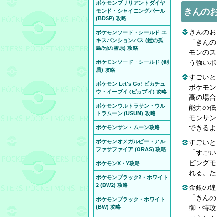
ポケモンブリリアントダイヤ
きんの
モンド・シャイニングパール
(BDSP) 攻略
きんのお
ポケモンソード・シールド エ
キスパンションパス (鎧の孤
「きんの
島/冠の雪原) 攻略
モンのス
う強いポ
ポケモンソード・シールド (剣
盾) 攻略
すごいと
ポケモン Let's Go! ピカチュ
ポケモン
ウ・イーブイ (ピカブイ) 攻略
高の場合
ポケモンウルトラサン・ウル
能力の低
トラムーン (USUM) 攻略
モンサン
できるよ
ポケモンサン・ムーン攻略
ポケモンオメガルビー・アル
すごいと
ファサファイア (ORAS) 攻略
「すごい
ピングモ
ポケモンX・Y攻略
れる。た
ポケモンブラック2・ホワイト
2 (BW2) 攻略
金銀の違
「きんの
ポケモンブラック・ホワイト
(BW) 攻略
御・特攻