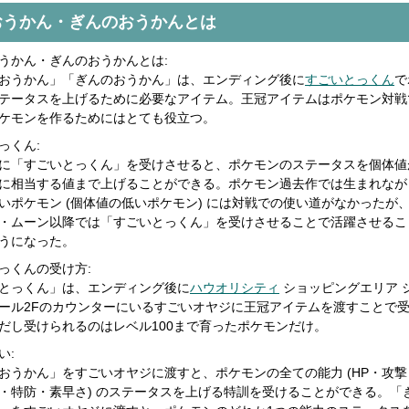
おうかん・ぎんのおうかんとは
うかん・ぎんのおうかんとは:
おうかん」「ぎんのおうかん」は、エンディング後に
すごいとっくん
で
テータスを上げるために必要なアイテム。王冠アイテムはポケモン対戦
ケモンを作るためにはとても役立つ。
っくん:
に「すごいとっくん」を受けさせると、ポケモンのステータスを個体値
に相当する値まで上げることができる。ポケモン過去作では生まれなが
いポケモン (個体値の低いポケモン) には対戦での使い道がなかったが
・ムーン以降では「すごいとっくん」を受けさせることで活躍させるこ
うになった。
っくんの受け方:
とっくん」は、エンディング後に
ハウオリシティ
ショッピングエリア 
ール2Fのカウンターにいるすごいオヤジに王冠アイテムを渡すことで
だし受けられるのはレベル100まで育ったポケモンだけ。
い:
おうかん」をすごいオヤジに渡すと、ポケモンの全ての能力 (HP・攻撃
・特防・素早さ) のステータスを上げる特訓を受けることができる。「