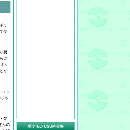
ポケ
で使
が最
らに
、ポケ
とが
ショッ
受けら
・防
ぎんの
ポケモンUSUM攻略