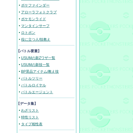
ポケファインダー
アローラフォトクラブ
ポケモンライド
マンタインサーフ
ロトポン
役に立つ人/技教え
【バトル要素】
USUMの新Zワザ一覧
USUMの新技一覧
BP景品アイテム/教え技
バトルツリー
バトルロイヤル
バトルエージェント
【データ集】
わざリスト
特性リスト
タイプ相性表