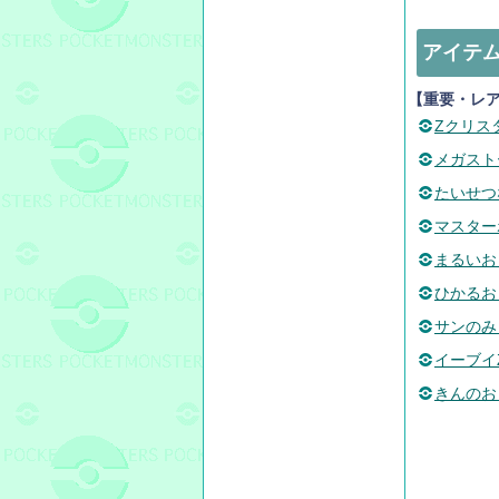
アイテ
【重要・レ
Zクリス
メガスト
たいせつ
マスター
まるいお
ひかるお
サンのみ
イーブイ
きんのお