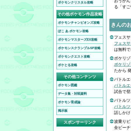
おうかん
ポケモンクリスタル攻略
る「すご
その他ポケモン作品攻略
ポケモンチャンピオンズ攻略
きんの
ぽこ あ ポケモン攻略
フェスサー
ポケモンマスターズEX攻略
フェスサ
ポケモンスクランブルSP攻略
は無料で
ポケモンクエスト攻略
ポケリゾー
ポケリゾ
ポケとる攻略
たから 
その他コンテンツ
バトルエ
バトルエ
ポケモン図鑑
試合で登
データ集・対戦資料
バトルツ
ポケモン育成論
バトルツ
掲示板
話しかけ
波乗りピ
スポンサーリンク
全ビーチ