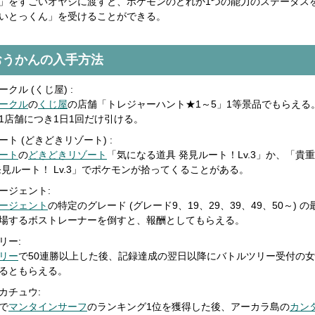
」をすごいオヤジに渡すと、ポケモンのどれか1つの能力のステータス
いとっくん」を受けることができる。
おうかんの入手方法
クル (くじ屋) :
ークル
の
くじ屋
の店舗「トレジャーハント★1～5」1等景品でもらえる
1店舗につき1日1回だけ引ける。
ト (どきどきリゾート) :
ート
の
どきどきリゾート
「気になる道具 発見ルート！Lv.3」か、「貴
発見ルート！ Lv.3」でポケモンが拾ってくることがある。
ージェント:
ージェント
の特定のグレード (グレード9、19、29、39、49、50～) 
場するボストレーナーを倒すと、報酬としてもらえる。
リー:
リー
で50連勝以上した後、記録達成の翌日以降にバトルツリー受付の
るともらえる。
カチュウ:
で
マンタインサーフ
のランキング1位を獲得した後、アーカラ島の
カン