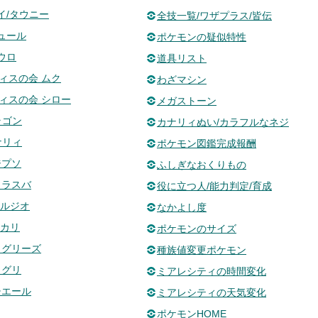
イ/タウニー
全技一覧/ワザプラス/皆伝
ピュール
ポケモンの疑似特性
ウロ
道具リスト
ィスの会 ムク
わざマシン
ィスの会 シロー
メガストーン
ラゴン
カナリィぬい/カラフルなネジ
ナリィ
ポケモン図鑑完成報酬
ジプソ
ふしぎなおくりもの
カラスバ
役に立つ人/能力判定/育成
ハルジオ
なかよし度
ユカリ
ポケモンのサイズ
 グリーズ
種族値変更ポケモン
 グリ
ミアレシティの時間変化
チエール
ミアレシティの天気変化
ポケモンHOME