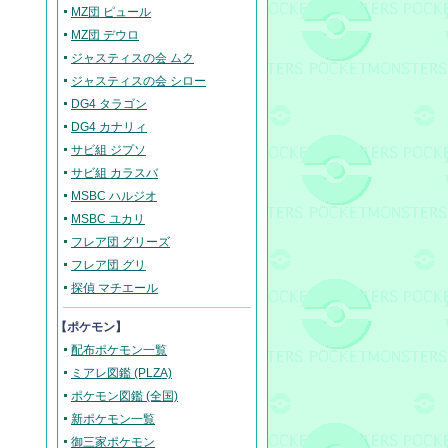
MZ団 ピュール
MZ団 デウロ
ジャスティスの会 ムク
ジャスティスの会 シロー
DG4 タラゴン
DG4 カナリィ
サビ組 ジプソ
サビ組 カラスバ
MSBC ハルジオ
MSBC ユカリ
フレア団 グリーズ
フレア団 グリ
探偵 マチエール
【ポケモン】
配布ポケモン一覧
ミアレ図鑑 (PLZA)
ポケモン図鑑 (全国)
新ポケモン一覧
御三家ポケモン