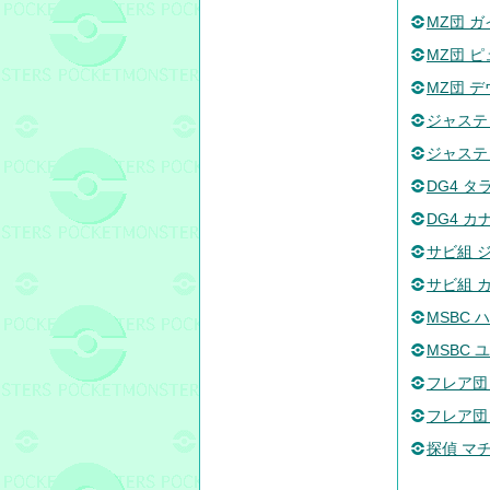
MZ団 ガ
MZ団 
MZ団 デ
ジャステ
ジャステ
DG4 タ
DG4 カ
サビ組 
サビ組 
MSBC 
MSBC 
フレア団
フレア団
探偵 マ