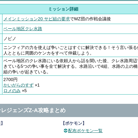
ミッション詳細
メインミッション20 サビ組の要求
でMZ団の作戦会議後
ベール地区クレ水路
ノビノ
ニンフィアの力を使えば争いごとはすぐに解決できる！そう言い張る
人とともに周囲のケンカをすべて仲裁しよう。
ベール地区のクレ水路にいる依頼人から話を聞いた後、クレ水路周辺
きている5つの争い事を全て解決する。水路沿いで4組、水路の上の橋
組の争いが起きている。
2700円
かいがらのすず
×1
ロメのみ
×5
レジェンズZ-A攻略まとめ
報】
【ポケモン】
配布ポケモン一覧