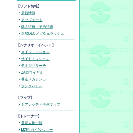
【ソフト情報】
最新情報
アップデート
購入特典・予約特典
追加DLCメガ次元ラッシュ
【シナリオ・イベント】
メインミッション
サイドミッション
モミジリサーチ
ZAロワイヤル
暴走メガシンカ
ランクバトル
【マップ】
ミアレシティ全体マップ
【トレーナー】
登場人物一覧
MZ団 ガイ/タウニー