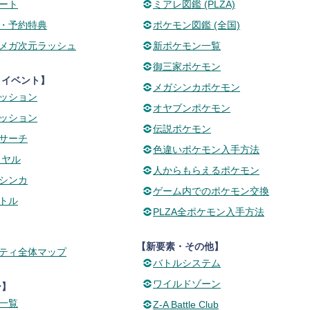
ート
ミアレ図鑑 (PLZA)
・予約特典
ポケモン図鑑 (全国)
Cメガ次元ラッシュ
新ポケモン一覧
御三家ポケモン
・イベント】
メガシンカポケモン
ッション
オヤブンポケモン
ッション
伝説ポケモン
サーチ
色違いポケモン入手方法
イヤル
人からもらえるポケモン
シンカ
ゲーム内でのポケモン交換
トル
PLZA全ポケモン入手方法
【新要素・その他】
ティ全体マップ
バトルシステム
ワイルドゾーン
ー】
一覧
Z-A Battle Club