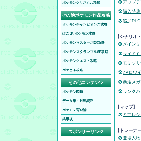
アップデ
ポケモンクリスタル攻略
購入特典
その他ポケモン作品攻略
追加DL
ポケモンチャンピオンズ攻略
ぽこ あ ポケモン攻略
【シナリオ
ポケモンマスターズEX攻略
メインミ
ポケモンスクランブルSP攻略
サイドミ
ポケモンクエスト攻略
モミジリ
ポケとる攻略
ZAロワ
暴走メガ
その他コンテンツ
ランクバ
ポケモン図鑑
データ集・対戦資料
【マップ】
ポケモン育成論
ミアレシ
掲示板
【トレーナ
スポンサーリンク
登場人物