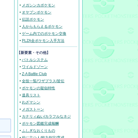
メガシンカポケモン
オヤブンポケモン
伝説ポケモン
人からもらえるポケモン
ゲーム内でのポケモン交換
PLZA全ポケモン入手方法
【新要素・その他】
バトルシステム
ワイルドゾーン
Z-A Battle Club
全技一覧/ワザプラス/皆伝
ポケモンの疑似特性
道具リスト
わざマシン
メガストーン
カナリィぬい/カラフルなネジ
ポケモン図鑑完成報酬
ふしぎなおくりもの
役に立つ人/能力判定/育成