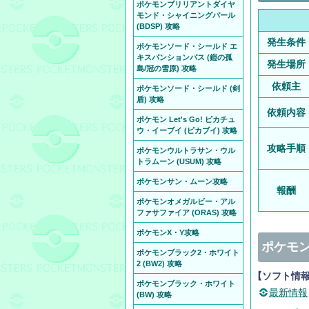
ポケモンブリリアントダイヤ
モンド・シャイニングパール
(BDSP) 攻略
発生条件
ポケモンソード・シールド エ
キスパンションパス (鎧の孤
発生場所
島/冠の雪原) 攻略
依頼主
ポケモンソード・シールド (剣
盾) 攻略
依頼内容
ポケモン Let's Go! ピカチュ
ウ・イーブイ (ピカブイ) 攻略
攻略手順
ポケモンウルトラサン・ウル
トラムーン (USUM) 攻略
ポケモンサン・ムーン攻略
報酬
ポケモンオメガルビー・アル
ファサファイア (ORAS) 攻略
ポケモンX・Y攻略
ポケモン
ポケモンブラック2・ホワイト
2 (BW2) 攻略
【ソフト情
ポケモンブラック・ホワイト
最新情報
(BW) 攻略