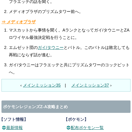
フラエッテの話を聞く。
メディオプラザのプリズムタワー前へ。
⇒ メディオプラザ
マスカットから事情を聞く。Aランクとなってガイ/タウニーとZA
ロワイヤル最強決定戦を行うことに。
エムゼット団の
ガイ/タウニー
とバトル。
このバトルは敗北しても
再戦にならず話が進む。
ガイ/タウニーはフラエッテと共にプリズムタワーのコックピット
へ。
‹
メインミッション35
|
メインミッション37
›
ポケモンレジェンズZ-A攻略まとめ
【ソフト情報】
【ポケモン】
最新情報
配布ポケモン一覧