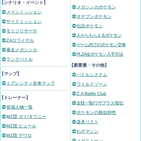
【シナリオ・イベント】
メガシンカポケモン
メインミッション
オヤブンポケモン
サイドミッション
伝説ポケモン
モミジリサーチ
人からもらえるポケモン
ZAロワイヤル
ゲーム内でのポケモン交換
暴走メガシンカ
PLZA全ポケモン入手方法
ランクバトル
【新要素・その他】
【マップ】
バトルシステム
ミアレシティ全体マップ
ワイルドゾーン
Z-A Battle Club
【トレーナー】
全技一覧/ワザプラス/皆伝
登場人物一覧
ポケモンの疑似特性
MZ団 ガイ/タウニー
道具リスト
MZ団 ピュール
わざマシン
MZ団 デウロ
メガストーン