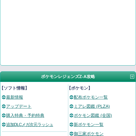
ポケモンレジェンズZ-A攻略
【ソフト情報】
【ポケモン】
最新情報
配布ポケモン一覧
アップデート
ミアレ図鑑 (PLZA)
購入特典・予約特典
ポケモン図鑑 (全国)
追加DLCメガ次元ラッシュ
新ポケモン一覧
御三家ポケモン