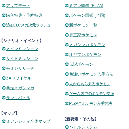
アップデート
ミアレ図鑑 (PLZA)
購入特典・予約特典
ポケモン図鑑 (全国)
追加DLCメガ次元ラッシュ
新ポケモン一覧
御三家ポケモン
【シナリオ・イベント】
メガシンカポケモン
メインミッション
オヤブンポケモン
サイドミッション
伝説ポケモン
モミジリサーチ
色違いポケモン入手方法
ZAロワイヤル
人からもらえるポケモン
暴走メガシンカ
ゲーム内でのポケモン交換
ランクバトル
PLZA全ポケモン入手方法
【マップ】
【新要素・その他】
ミアレシティ全体マップ
バトルシステム