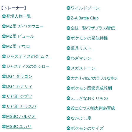
【トレーナー】
ワイルドゾーン
登場人物一覧
Z-A Battle Club
MZ団 ガイ/タウニー
全技一覧/ワザプラス/皆伝
MZ団 ピュール
ポケモンの疑似特性
MZ団 デウロ
道具リスト
ジャスティスの会 ムク
わざマシン
ジャスティスの会 シロー
メガストーン
DG4 タラゴン
カナリィぬい/カラフルなネジ
DG4 カナリィ
ポケモン図鑑完成報酬
サビ組 ジプソ
ふしぎなおくりもの
サビ組 カラスバ
役に立つ人/能力判定/育成
MSBC ハルジオ
なかよし度
MSBC ユカリ
ポケモンのサイズ