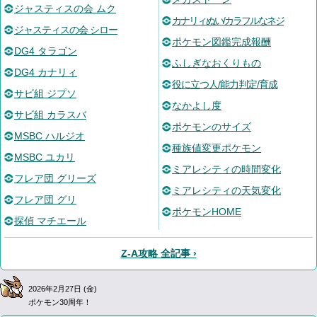
ジャスティスの会 ムク
カナリィぬい/カラフルなネジ
ジャスティスの会 シロー
ポケモン図鑑完成報酬
DG4 タラゴン
ふしぎなおくりもの
DG4 カナリィ
役に立つ人/能力判定/育成
サビ組 ジプソ
なかよし度
サビ組 カラスバ
ポケモンのサイズ
MSBC ハルジオ
種族値変更ポケモン
MSBC ユカリ
ミアレシティの時間変化
フレア団 グリーズ
ミアレシティの天気変化
フレア団 グリ
ポケモンHOME
探偵 マチエール
Z-A攻略 全記事 ›
2026年2月27日 (金)
ポケモン30周年！