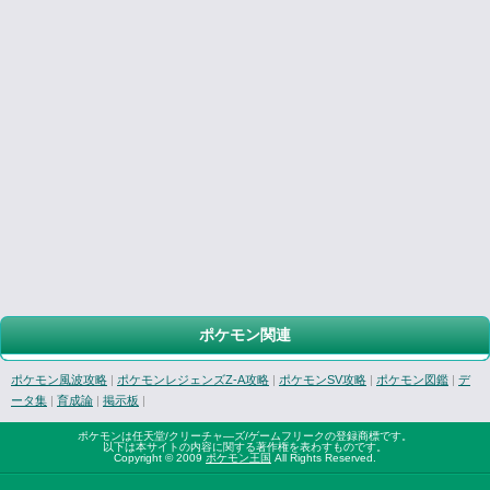
ポケモン関連
ポケモン風波攻略
|
ポケモンレジェンズZ-A攻略
|
ポケモンSV攻略
|
ポケモン図鑑
|
デ
ータ集
|
育成論
|
掲示板
|
ポケモンは任天堂/クリーチャ―ズ/ゲームフリークの登録商標です。
以下は本サイトの内容に関する著作権を表わすものです。
Copyright © 2009
ポケモン王国
All Rights Reserved.