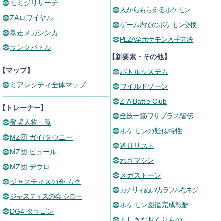
モミジリサーチ
人からもらえるポケモン
ZAロワイヤル
ゲーム内でのポケモン交換
暴走メガシンカ
PLZA全ポケモン入手方法
ランクバトル
【新要素・その他】
【マップ】
バトルシステム
ミアレシティ全体マップ
ワイルドゾーン
Z-A Battle Club
【トレーナー】
全技一覧/ワザプラス/皆伝
登場人物一覧
ポケモンの疑似特性
MZ団 ガイ/タウニー
道具リスト
MZ団 ピュール
わざマシン
MZ団 デウロ
メガストーン
ジャスティスの会 ムク
カナリィぬい/カラフルなネジ
ジャスティスの会 シロー
ポケモン図鑑完成報酬
DG4 タラゴン
ふしぎなおくりもの