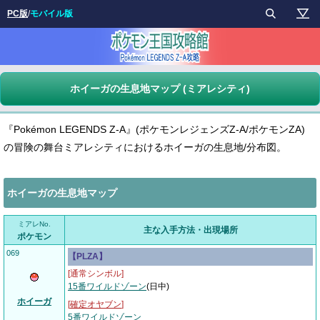
PC版
/
モバイル版
ホイーガの生息地マップ (ミアレシティ)
『Pokémon LEGENDS Z-A』(ポケモンレジェンズZ-A/ポケモンZA)
の冒険の舞台ミアレシティにおけるホイーガの生息地/分布図。
ホイーガの生息地マップ
ミアレNo.
主な入手方法・出現場所
ポケモン
069
【PLZA】
[通常シンボル]
15番ワイルドゾーン
(日中)
ホイーガ
[
確定オヤブン
]
5番ワイルドゾーン