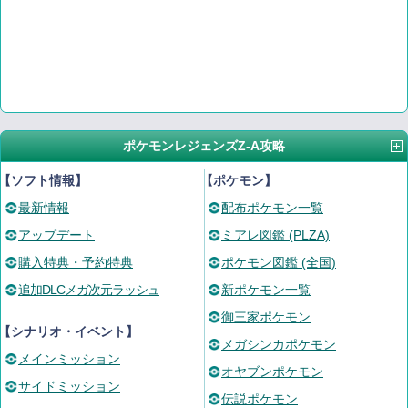
ポケモンレジェンズZ-A攻略
【ソフト情報】
【ポケモン】
最新情報
配布ポケモン一覧
アップデート
ミアレ図鑑 (PLZA)
購入特典・予約特典
ポケモン図鑑 (全国)
追加DLCメガ次元ラッシュ
新ポケモン一覧
御三家ポケモン
【シナリオ・イベント】
メガシンカポケモン
メインミッション
オヤブンポケモン
サイドミッション
伝説ポケモン