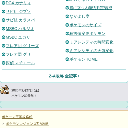
DG4 カナリィ
役に立つ人/能力判定/育成
サビ組 ジプソ
なかよし度
サビ組 カラスバ
ポケモンのサイズ
MSBC ハルジオ
種族値変更ポケモン
MSBC ユカリ
ミアレシティの時間変化
フレア団 グリーズ
ミアレシティの天気変化
フレア団 グリ
ポケモンHOME
探偵 マチエール
Z-A攻略 全記事 ›
2026年2月27日 (金)
ポケモン30周年！
ポケモン王国攻略館
ポケモンレジェンズZ-A攻略