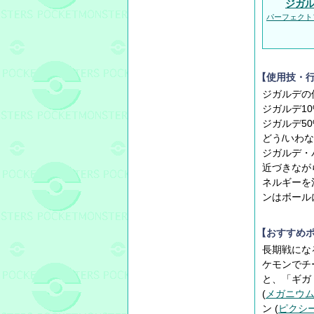
ジガ
パーフェクト
【使用技・
ジガルデの
ジガルデ1
ジガルデ5
どう/いわ
ジガルデ・
近づきなが
ネルギーを
ンはボール
【おすすめ
長期戦にな
ケモンでチ
と、「ギガ
(
メガニウ
ン (
ピクシ