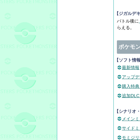
【ジガルデ
バトル後に
らえる。
ポケモン
【ソフト情
最新情報
アップデ
購入特典
追加DL
【シナリオ
メインミ
サイドミ
モミジリ