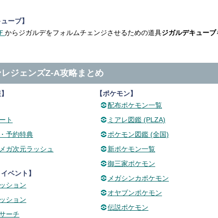
キューブ】
Ｆ
からジガルデをフォルムチェンジさせるための道具
ジガルデキューブ
レジェンズZ-A攻略まとめ
報】
【ポケモン】
配布ポケモン一覧
ート
ミアレ図鑑 (PLZA)
・予約特典
ポケモン図鑑 (全国)
Cメガ次元ラッシュ
新ポケモン一覧
御三家ポケモン
・イベント】
メガシンカポケモン
ッション
オヤブンポケモン
ッション
伝説ポケモン
サーチ