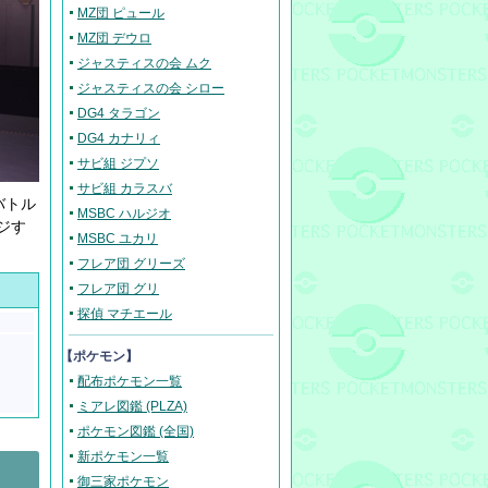
MZ団 ピュール
MZ団 デウロ
ジャスティスの会 ムク
ジャスティスの会 シロー
DG4 タラゴン
DG4 カナリィ
サビ組 ジプソ
サビ組 カラスバ
バトル
MSBC ハルジオ
ジす
MSBC ユカリ
フレア団 グリーズ
フレア団 グリ
探偵 マチエール
【ポケモン】
配布ポケモン一覧
ミアレ図鑑 (PLZA)
ポケモン図鑑 (全国)
新ポケモン一覧
御三家ポケモン