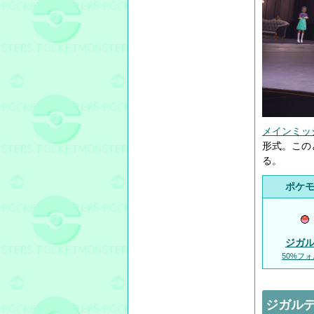
メインミッ
形式。この
る。
ポケ
ジガ
50%フ
ジガルデ