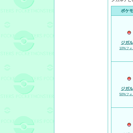
ポケ
ジガ
10%フ
ジガ
50%フ