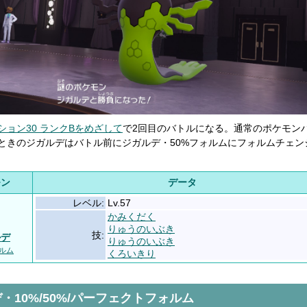
ション30 ランクBをめざして
で2回目のバトルになる。通常のポケモン
ときのジガルデはバトル前にジガルデ・50%フォルムにフォルムチェン
モン
データ
レベル:
Lv.57
かみくだく
りゅうのいぶき
技:
ルデ
りゅうのいぶき
ォルム
くろいきり
・10%/50%/パーフェクトフォルム