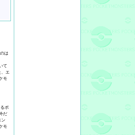
うのは
いて
た、エ
ケモ
えるポ
外だ
モン
ケモ