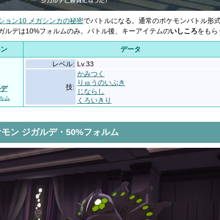
ション10 メガシンカの秘密
でバトルになる。通常のポケモンバトル形
ガルデは10%フォルムのみ。バトル後、キーアイテムの
いしころ
をもら
モン
データ
レベル:
Lv.33
かみつく
りゅうのいぶき
技:
ルデ
じならし
ォルム
くろいきり
モン ジガルデ・50%フォルム