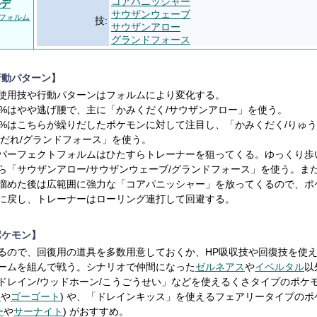
コアパニッシャー
ルデ
サウザンウェーブ
フォルム
技:
サウザンアロー
グランドフォース
行動パターン】
使用技や行動パターンはフォルムにより変化する。
0%はやや逃げ腰で、主に「かみくだく/サウザンアロー」を使う。
0%はこちらが繰りだしたポケモンに対して注目し、「かみくだく/りゅ
なだれ/グランドフォース」を使う。
パーフェクトフォルムはひたすらトレーナーを狙ってくる。ゆっくり歩
ら「サウザンアロー/サウザンウェーブ/グランドフォース」を使う。ま
溜めた後は広範囲に強力な「コアパニッシャー」を放ってくるので、ポ
に戻し、トレーナーはローリング連打して回避する。
ポケモン】
るので、回復用の道具を多数用意しておくか、HP吸収技や回復技を使
ームを組んで戦う。シナリオで仲間になった
ゼルネアス
や
イベルタル
以
ドレイン/ウッドホーン/こうごうせい」などを使えるくさタイプのポケ
ム
や
ゴーゴート
) や、「ドレインキッス」を使えるフェアリータイプのポ
ー
や
サーナイト
) がおすすめ。