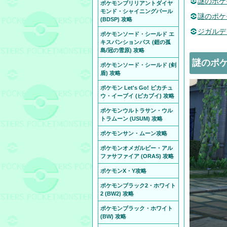
謎のポケ
ポケモンブリリアントダイヤ
モンド・シャイニングパール
謎のポケ
(BDSP) 攻略
ジガルデ
ポケモンソード・シールド エ
キスパンションパス (鎧の孤
島/冠の雪原) 攻略
謎のポケ
ポケモンソード・シールド (剣
盾) 攻略
ポケモン Let's Go! ピカチュ
ウ・イーブイ (ピカブイ) 攻略
ポケモンウルトラサン・ウル
トラムーン (USUM) 攻略
ポケモンサン・ムーン攻略
ポケモンオメガルビー・アル
ファサファイア (ORAS) 攻略
ポケモンX・Y攻略
ポケモンブラック2・ホワイト
2 (BW2) 攻略
ポケモンブラック・ホワイト
(BW) 攻略