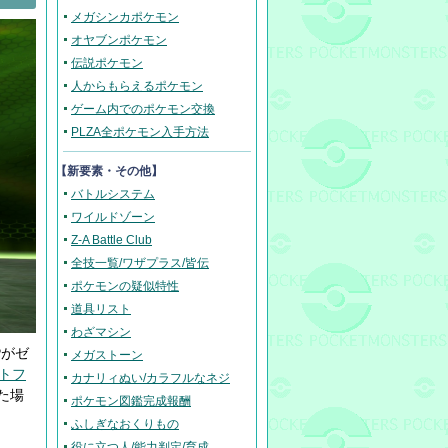
メガシンカポケモン
オヤブンポケモン
伝説ポケモン
人からもらえるポケモン
ゲーム内でのポケモン交換
PLZA全ポケモン入手方法
【新要素・その他】
バトルシステム
ワイルドゾーン
Z-A Battle Club
全技一覧/ワザプラス/皆伝
ポケモンの疑似特性
道具リスト
わざマシン
Pがゼ
メガストーン
トフ
カナリィぬい/カラフルなネジ
た場
ポケモン図鑑完成報酬
ふしぎなおくりもの
役に立つ人/能力判定/育成