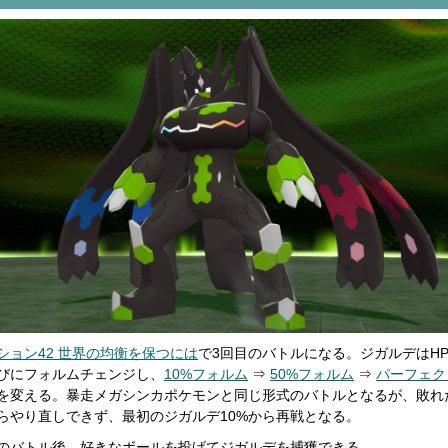
ション42 世界の均衡を保つには
で3回目のバトルになる。ジガルデはH
びにフォルムチェンジし、
10%フォルム
⇒
50%フォルム
⇒
パーフェク
を変える。暴走メガシンカポケモンと同じ形式のバトルとなるが、敗れ
らやり直しできず、最初のジガルデ10%から再戦となる。
のバトル後、好きなボールを投げてジガルデを捕獲できる。