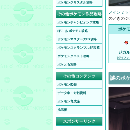
ポケモンクリスタル攻略
メインミッ
その他ポケモン作品攻略
のときのジ
ポケモンチャンピオンズ攻略
ポケ
ぽこ あ ポケモン攻略
ポケモンマスターズEX攻略
ポケモンスクランブルSP攻略
ジガ
ポケモンクエスト攻略
10%フ
ポケとる攻略
その他コンテンツ
謎のポケ
ポケモン図鑑
データ集・対戦資料
ポケモン育成論
掲示板
スポンサーリンク