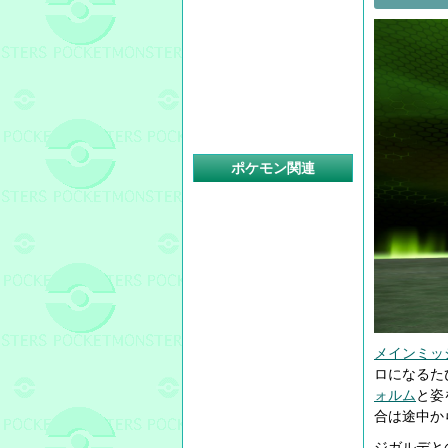
ポケモン関連
メインミッ
ロになるた
ォルム
と姿
合は途中か
ジガルデと