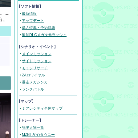
【ソフト情報】
式。こ
最新情報
う。
アップデート
購入特典・予約特典
追加DLCメガ次元ラッシュ
【シナリオ・イベント】
メインミッション
サイドミッション
モミジリサーチ
ZAロワイヤル
暴走メガシンカ
ランクバトル
【マップ】
ミアレシティ全体マップ
【トレーナー】
登場人物一覧
MZ団 ガイ/タウニー