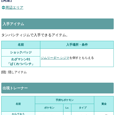
【関連】
周辺エリア
入手アイテム
タンバシティジムで入手できるアイテム。
名前
入手場所・条件
ショックバッジ
ジムリーダー シジマ
を倒すともらえる
わざマシン01
「ばくれつパンチ」
[隠] : 隠しアイテム
出現トレーナー
手持ちポケモン
名前
賞金
ポケモン
Lv.
タイプ
からておう