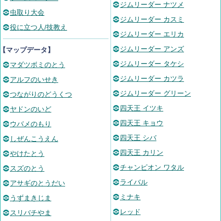
ジムリーダー ナツメ
虫取り大会
ジムリーダー カスミ
役に立つ人/技教え
ジムリーダー エリカ
ジムリーダー アンズ
【マップデータ】
ジムリーダー タケシ
マダツボミのとう
ジムリーダー カツラ
アルフのいせき
ジムリーダー グリーン
つながりのどうくつ
四天王 イツキ
ヤドンのいど
四天王 キョウ
ウバメのもり
四天王 シバ
しぜんこうえん
四天王 カリン
やけたとう
チャンピオン ワタル
スズのとう
ライバル
アサギのとうだい
ミナキ
うずまきじま
レッド
スリバチやま