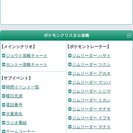
ポケモンクリスタル攻略
【メインシナリオ】
【ポケモントレーナー】
ジョウト攻略チャート
ジムリーダー ハヤト
カントー攻略チャート
ジムリーダー ツクシ
ジムリーダー アカネ
【サブイベント】
ジムリーダー マツバ
時間イベント一覧
ジムリーダー シジマ
曜日兄弟
ジムリーダー ミカン
電話番号
ジムリーダー ヤナギ
大量発生
ジムリーダー イブキ
ラジオ番組
ジムリーダー マチス
ゲームコーナー