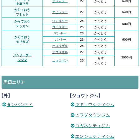
サワムラー
27
かくとう
648円
キヨマサ
からておう
エビワラー
27
かくとう
648円
フミヒト
ワンリキー
25
かくとう
からておう
600円
テッカン
ゴーリキー
25
かくとう
マンキー
23
かくとう
からておう
マンキー
23
かくとう
600円
モリカズ
オコリザル
25
かくとう
オコリザル
27
かくとう
ジムリーダー
3000円
みず
シジマ
ニョロボン
30
かくとう
周辺エリア
【外】
【ジョウトジム】
タンバシティ
キキョウシティジム
ヒワダタウンジム
コガネシティジム
エンジュシティジム