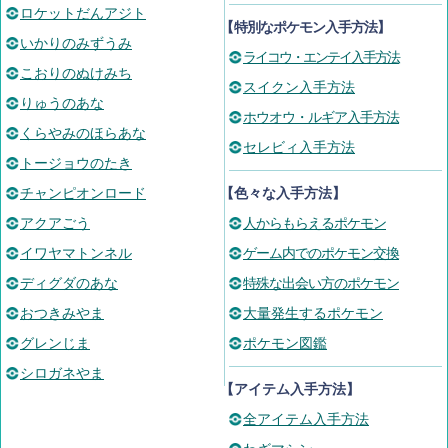
ロケットだんアジト
【
特別なポケモン入手方法
】
いかりのみずうみ
ライコウ・エンテイ入手方法
こおりのぬけみち
スイクン入手方法
りゅうのあな
ホウオウ・ルギア入手方法
くらやみのほらあな
セレビィ入手方法
トージョウのたき
チャンピオンロード
【色々な入手方法】
アクアごう
人からもらえるポケモン
イワヤマトンネル
ゲーム内でのポケモン交換
ディグダのあな
特殊な出会い方のポケモン
おつきみやま
大量発生するポケモン
グレンじま
ポケモン図鑑
シロガネやま
【アイテム入手方法】
全アイテム入手方法