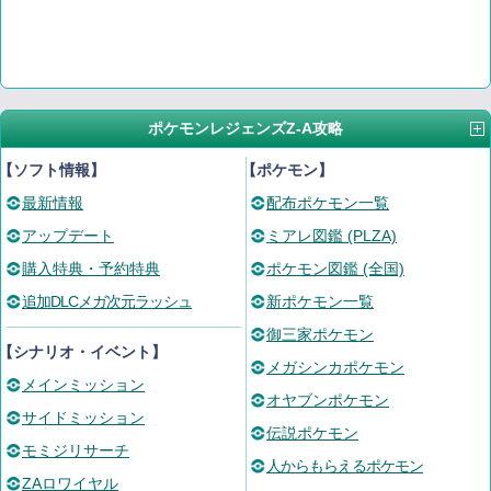
ポケモンレジェンズZ-A攻略
【ソフト情報】
【ポケモン】
最新情報
配布ポケモン一覧
アップデート
ミアレ図鑑 (PLZA)
購入特典・予約特典
ポケモン図鑑 (全国)
追加DLCメガ次元ラッシュ
新ポケモン一覧
御三家ポケモン
【シナリオ・イベント】
メガシンカポケモン
メインミッション
オヤブンポケモン
サイドミッション
伝説ポケモン
モミジリサーチ
人からもらえるポケモン
ZAロワイヤル