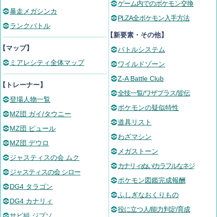
ゲーム内でのポケモン交換
暴走メガシンカ
PLZA全ポケモン入手方法
ランクバトル
【新要素・その他】
【マップ】
バトルシステム
ミアレシティ全体マップ
ワイルドゾーン
Z-A Battle Club
【トレーナー】
全技一覧/ワザプラス/皆伝
登場人物一覧
ポケモンの疑似特性
MZ団 ガイ/タウニー
道具リスト
MZ団 ピュール
わざマシン
MZ団 デウロ
メガストーン
ジャスティスの会 ムク
カナリィぬい/カラフルなネジ
ジャスティスの会 シロー
ポケモン図鑑完成報酬
DG4 タラゴン
ふしぎなおくりもの
DG4 カナリィ
役に立つ人/能力判定/育成
サビ組 ジプソ