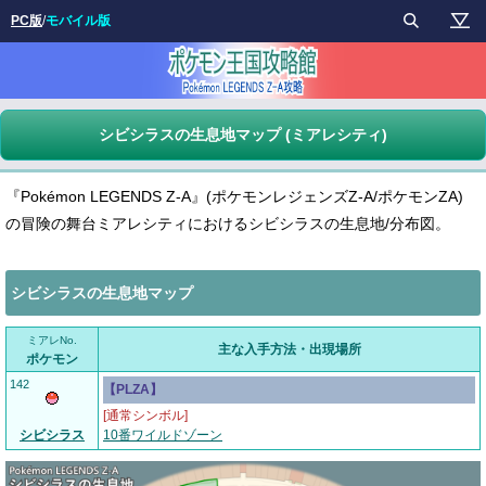
PC版
/
モバイル版
シビシラスの生息地マップ (ミアレシティ)
『Pokémon LEGENDS Z-A』(ポケモンレジェンズZ-A/ポケモンZA)
の冒険の舞台ミアレシティにおけるシビシラスの生息地/分布図。
シビシラスの生息地マップ
ミアレNo.
主な入手方法・出現場所
ポケモン
142
【PLZA】
[通常シンボル]
シビシラス
10番ワイルドゾーン