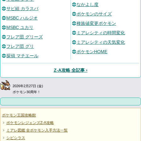
なかよし度
サビ組 カラスバ
ポケモンのサイズ
MSBC ハルジオ
種族値変更ポケモン
MSBC ユカリ
ミアレシティの時間変化
フレア団 グリーズ
ミアレシティの天気変化
フレア団 グリ
ポケモンHOME
探偵 マチエール
Z-A攻略 全記事 ›
2026年2月27日 (金)
ポケモン30周年！
ポケモン王国攻略館
ポケモンレジェンズZ-A攻略
ミアレ図鑑 全ポケモン入手方法一覧
シビシラス