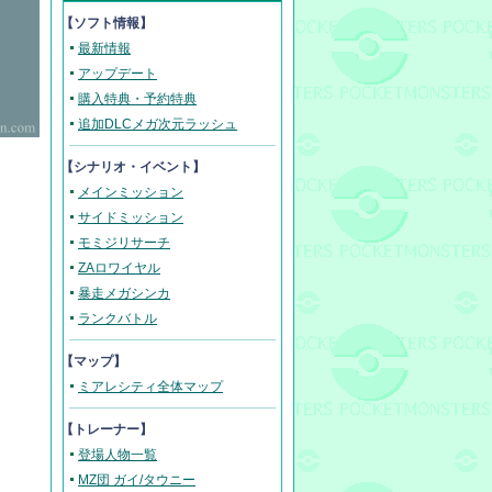
【ソフト情報】
最新情報
アップデート
購入特典・予約特典
追加DLCメガ次元ラッシュ
【シナリオ・イベント】
メインミッション
サイドミッション
モミジリサーチ
ZAロワイヤル
暴走メガシンカ
ランクバトル
【マップ】
ミアレシティ全体マップ
【トレーナー】
登場人物一覧
MZ団 ガイ/タウニー