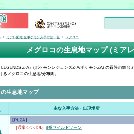
2026年2月27日 (金)
ポケモン30周年！
略
ミアレ図鑑 全ポケモン入手方法一覧
メグロコ
メグロコの生息地マップ (ミアレ
on LEGENDS Z-A』(ポケモンレジェンズZ-A/ポケモンZA) の冒険の舞台
けるメグロコの生息地/分布図。
コの生息地マップ
.
主な入手方法・出現場所
ン
【PLZA】
[通常シンボル]
8番ワイルドゾーン
コ