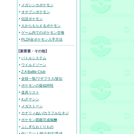
メガシンカポケモン
オヤブンポケモン
伝説ポケモン
人からもらえるポケモン
ゲーム内でのポケモン交換
PLZA全ポケモン入手方法
【新要素・その他】
バトルシステム
ワイルドゾーン
Z-A Battle Club
全技一覧/ワザプラス/皆伝
ポケモンの疑似特性
道具リスト
わざマシン
メガストーン
カナリィぬい/カラフルなネジ
ポケモン図鑑完成報酬
ふしぎなおくりもの
役に立つ人/能力判定/育成