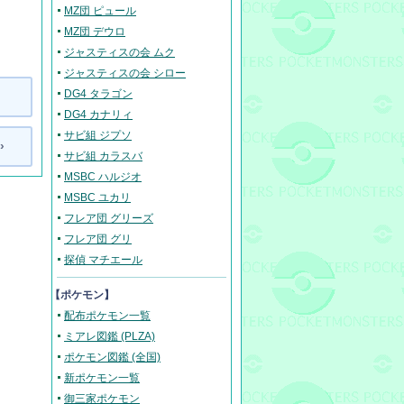
MZ団 ピュール
MZ団 デウロ
ジャスティスの会 ムク
ジャスティスの会 シロー
DG4 タラゴン
DG4 カナリィ
サビ組 ジプソ
›
サビ組 カラスバ
MSBC ハルジオ
MSBC ユカリ
フレア団 グリーズ
フレア団 グリ
探偵 マチエール
【ポケモン】
配布ポケモン一覧
ミアレ図鑑 (PLZA)
ポケモン図鑑 (全国)
新ポケモン一覧
御三家ポケモン