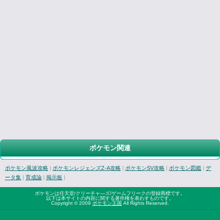
ポケモン関連
ポケモン風波攻略
|
ポケモンレジェンズZ-A攻略
|
ポケモンSV攻略
|
ポケモン図鑑
|
デ
ータ集
|
育成論
|
掲示板
|
ポケモンは任天堂/クリーチャ―ズ/ゲームフリークの登録商標です。
以下は本サイトの内容に関する著作権を表わすものです。
Copyright © 2009
ポケモン王国
All Rights Reserved.