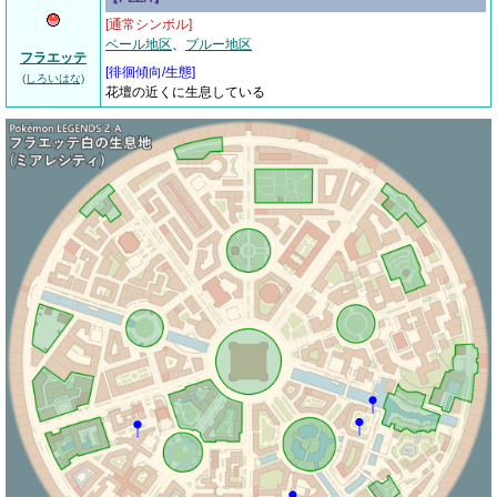
[通常シンボル]
ベール地区
、
ブルー地区
フラエッテ
[
徘徊傾向/生態
]
(しろいはな)
花壇の近くに生息している