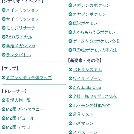
【シナリオ・イベント】
メガシンカポケモン
メインミッション
オヤブンポケモン
サイドミッション
伝説ポケモン
モミジリサーチ
人からもらえるポケモン
ZAロワイヤル
ゲーム内でのポケモン交換
暴走メガシンカ
PLZA全ポケモン入手方法
ランクバトル
【新要素・その他】
【マップ】
バトルシステム
ミアレシティ全体マップ
ワイルドゾーン
Z-A Battle Club
【トレーナー】
全技一覧/ワザプラス/皆伝
登場人物一覧
ポケモンの疑似特性
MZ団 ガイ/タウニー
道具リスト
MZ団 ピュール
わざマシン
MZ団 デウロ
メガストーン