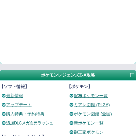
ポケモンレジェンズZ-A攻略
【ソフト情報】
【ポケモン】
最新情報
配布ポケモン一覧
アップデート
ミアレ図鑑 (PLZA)
購入特典・予約特典
ポケモン図鑑 (全国)
追加DLCメガ次元ラッシュ
新ポケモン一覧
御三家ポケモン