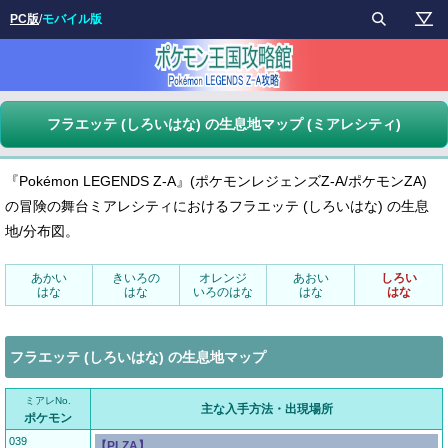
PC版
/
モバイル版
フラエッテ (しろいはな) の生息地マップ (ミアレシティ)
『Pokémon LEGENDS Z-A』(ポケモンレジェンズZ-A/ポケモンZA)
の冒険の舞台ミアレシティにおけるフラエッテ (しろいはな) の生息
地/分布図。
あかい
きいろの
オレンジ
あおい
しろい
はな
はな
いろのはな
はな
はな
フラエッテ (しろいはな) の生息地マップ
ミアレNo.
主な入手方法・出現場所
ポケモン
039
【PLZA】