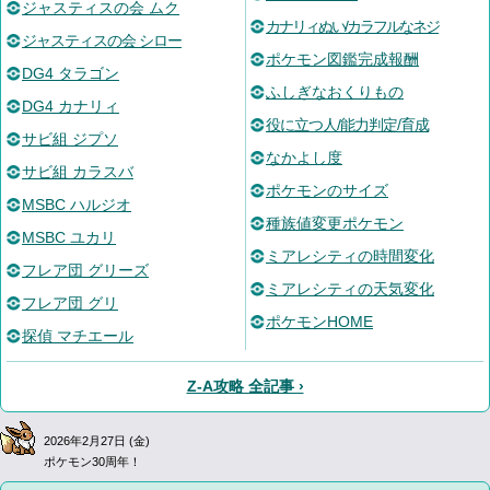
ジャスティスの会 ムク
カナリィぬい/カラフルなネジ
ジャスティスの会 シロー
ポケモン図鑑完成報酬
DG4 タラゴン
ふしぎなおくりもの
DG4 カナリィ
役に立つ人/能力判定/育成
サビ組 ジプソ
なかよし度
サビ組 カラスバ
ポケモンのサイズ
MSBC ハルジオ
種族値変更ポケモン
MSBC ユカリ
ミアレシティの時間変化
フレア団 グリーズ
ミアレシティの天気変化
フレア団 グリ
ポケモンHOME
探偵 マチエール
Z-A攻略 全記事 ›
2026年2月27日 (金)
ポケモン30周年！