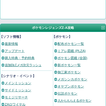
ポケモンレジェンズZ-A攻略
【ソフト情報】
【ポケモン】
最新情報
配布ポケモン一覧
アップデート
ミアレ図鑑 (PLZA)
購入特典・予約特典
ポケモン図鑑 (全国)
追加DLCメガ次元ラッシュ
新ポケモン一覧
御三家ポケモン
【シナリオ・イベント】
メガシンカポケモン
メインミッション
オヤブンポケモン
サイドミッション
伝説ポケモン
モミジリサーチ
人からもらえるポケモン
ZAロワイヤル