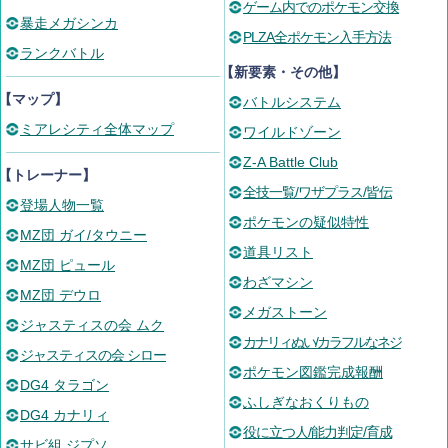
ゲーム内でのポケモン交換
暴走メガシンカ
PLZA全ポケモン入手方法
ランクバトル
【新要素・その他】
【マップ】
バトルシステム
ミアレシティ全体マップ
ワイルドゾーン
Z-A Battle Club
【トレーナー】
全技一覧/ワザプラス/皆伝
登場人物一覧
ポケモンの疑似特性
MZ団 ガイ/タウニー
道具リスト
MZ団 ピュール
わざマシン
MZ団 デウロ
メガストーン
ジャスティスの会 ムク
カナリィぬい/カラフルなネジ
ジャスティスの会 シロー
ポケモン図鑑完成報酬
DG4 タラゴン
ふしぎなおくりもの
DG4 カナリィ
役に立つ人/能力判定/育成
サビ組 ジプソ