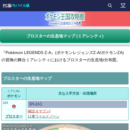
PC版
/
モバイル版
ブロスターの生息地マップ (ミアレシティ)
『Pokémon LEGENDS Z-A』(ポケモンレジェンズZ-A/ポケモンZA)
の冒険の舞台ミアレシティにおけるブロスターの生息地/分布図。
ブロスターの生息地マップ
ミアレNo.
主な入手方法・出現場所
ポケモン
164
【PLZA】
[
確定オヤブン
]
ブロスター
11番ワイルドゾーン