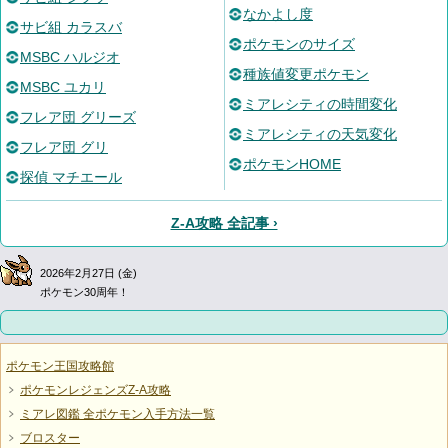
なかよし度
サビ組 カラスバ
ポケモンのサイズ
MSBC ハルジオ
種族値変更ポケモン
MSBC ユカリ
ミアレシティの時間変化
フレア団 グリーズ
ミアレシティの天気変化
フレア団 グリ
ポケモンHOME
探偵 マチエール
Z-A攻略 全記事 ›
2026年2月27日 (金)
ポケモン30周年！
ポケモン王国攻略館
ポケモンレジェンズZ-A攻略
ミアレ図鑑 全ポケモン入手方法一覧
ブロスター