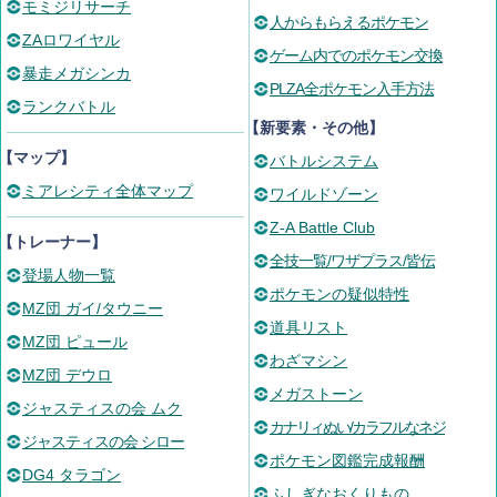
モミジリサーチ
人からもらえるポケモン
ZAロワイヤル
ゲーム内でのポケモン交換
暴走メガシンカ
PLZA全ポケモン入手方法
ランクバトル
【新要素・その他】
【マップ】
バトルシステム
ミアレシティ全体マップ
ワイルドゾーン
Z-A Battle Club
【トレーナー】
全技一覧/ワザプラス/皆伝
登場人物一覧
ポケモンの疑似特性
MZ団 ガイ/タウニー
道具リスト
MZ団 ピュール
わざマシン
MZ団 デウロ
メガストーン
ジャスティスの会 ムク
カナリィぬい/カラフルなネジ
ジャスティスの会 シロー
ポケモン図鑑完成報酬
DG4 タラゴン
ふしぎなおくりもの