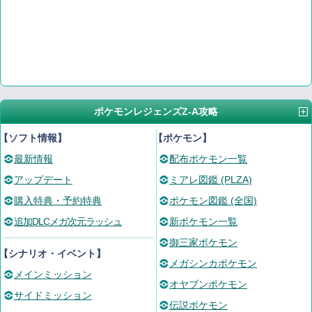
ポケモンレジェンズZ-A攻略
【ソフト情報】
【ポケモン】
最新情報
配布ポケモン一覧
アップデート
ミアレ図鑑 (PLZA)
購入特典・予約特典
ポケモン図鑑 (全国)
追加DLCメガ次元ラッシュ
新ポケモン一覧
御三家ポケモン
【シナリオ・イベント】
メガシンカポケモン
メインミッション
オヤブンポケモン
サイドミッション
伝説ポケモン