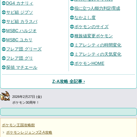
DG4 カナリィ
役に立つ人/能力判定/育成
サビ組 ジプソ
なかよし度
サビ組 カラスバ
ポケモンのサイズ
MSBC ハルジオ
種族値変更ポケモン
MSBC ユカリ
ミアレシティの時間変化
フレア団 グリーズ
ミアレシティの天気変化
フレア団 グリ
ポケモンHOME
探偵 マチエール
Z-A攻略 全記事 ›
2026年2月27日 (金)
ポケモン30周年！
ポケモン王国攻略館
ポケモンレジェンズZ-A攻略