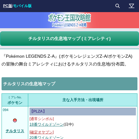
PC版
/
モバイル版
チルタリスの生息地マップ (ミアレシティ)
『Pokémon LEGENDS Z-A』(ポケモンレジェンズZ-A/ポケモンZA)
の冒険の舞台ミアレシティにおけるチルタリスの生息地/分布図。
チルタリスの生息地マップ
ミアレNo.
主な入手方法・出現場所
ポケモン
094
【PLZA】
[通常シンボル]
18番ワイルドゾーン
(日中)
チルタリス
[
確定オヤブン
]
20番ワイルドゾーン