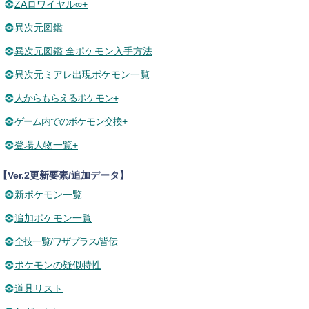
ZAロワイヤル∞+
異次元図鑑
異次元図鑑 全ポケモン入手方法
異次元ミアレ出現ポケモン一覧
人からもらえるポケモン+
ゲーム内でのポケモン交換+
登場人物一覧+
【Ver.2更新要素/追加データ】
新ポケモン一覧
追加ポケモン一覧
全技一覧/ワザプラス/皆伝
ポケモンの疑似特性
道具リスト