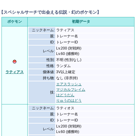
【スペシャルサーチで出会える伝説・幻のポケモン】
ポケモン
初期データ
ニックネーム:
ラティアス
親:
トレーナー名
ID:
トレーナーID
Lv.200 (対戦時)
レベル:
Lv.60 (捕獲時)
性別:
不明 (性別なし)
性格:
ランダム
ラティアス
個体値:
3V以上確定
持ち物:
なし (非所持)
エアスラッシュ
マジカルフレイム
技:
はどうだん
りゅうのはどう
ニックネーム:
ラティオス
親:
トレーナー名
ID:
トレーナーID
Lv.200 (対戦時)
レベル:
Lv.60 (捕獲時)