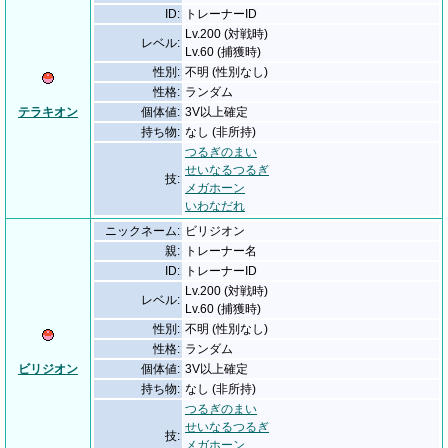
ID:
トレーナーID
Lv.200 (対戦時)
レベル:
Lv.60 (捕獲時)
性別:
不明 (性別なし)
性格:
ランダム
テラキオン
個体値:
3V以上確定
持ち物:
なし (非所持)
つるぎのまい
せいなるつるぎ
技:
メガホーン
いわなだれ
ニックネーム:
ビリジオン
親:
トレーナー名
ID:
トレーナーID
Lv.200 (対戦時)
レベル:
Lv.60 (捕獲時)
性別:
不明 (性別なし)
性格:
ランダム
ビリジオン
個体値:
3V以上確定
持ち物:
なし (非所持)
つるぎのまい
せいなるつるぎ
技:
メガホーン