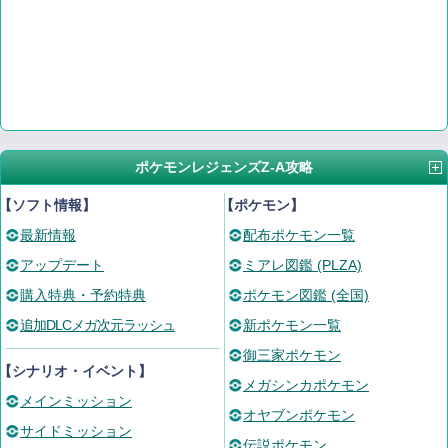
ポケモンレジェンズZ-A攻略
【ソフト情報】
【ポケモン】
最新情報
配布ポケモン一覧
アップデート
ミアレ図鑑 (PLZA)
購入特典・予約特典
ポケモン図鑑 (全国)
追加DLCメガ次元ラッシュ
新ポケモン一覧
御三家ポケモン
【シナリオ・イベント】
メガシンカポケモン
メインミッション
オヤブンポケモン
サイドミッション
伝説ポケモン