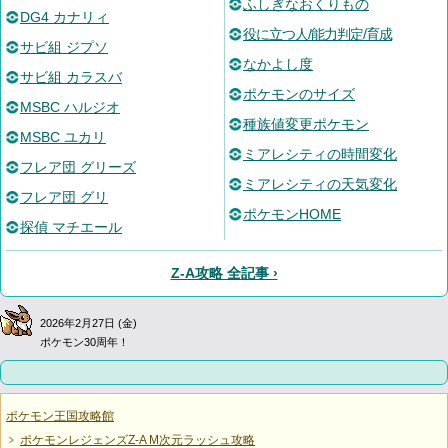
ふしぎなおくりもの
DG4 カナリィ
役に立つ人/能力判定/育成
サビ組 ジプソ
なかよし度
サビ組 カラスバ
ポケモンのサイズ
MSBC ハルジオ
種族値変更ポケモン
MSBC ユカリ
ミアレシティの時間変化
フレア団 グリーズ
ミアレシティの天気変化
フレア団 グリ
ポケモンHOME
探偵 マチエール
Z-A攻略 全記事 ›
2026年2月27日 (金)
ポケモン30周年！
ポケモン王国攻略館
ポケモンレジェンズZ-A M次元ラッシュ攻略