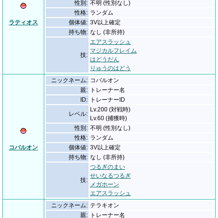
性別:
不明 (性別なし)
性格:
ランダム
ラティオス
個体値:
3V以上確定
持ち物:
なし (非所持)
エアスラッシュ
マジカルフレイム
技:
はどうだん
りゅうのはどう
ニックネーム:
コバルオン
親:
トレーナー名
ID:
トレーナーID
Lv.200 (対戦時)
レベル:
Lv.60 (捕獲時)
性別:
不明 (性別なし)
性格:
ランダム
コバルオン
個体値:
3V以上確定
持ち物:
なし (非所持)
つるぎのまい
せいなるつるぎ
技:
メガホーン
エアスラッシュ
ニックネーム:
テラキオン
親:
トレーナー名