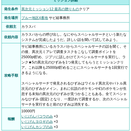
ミッション詳細
発生条件
異次元ミッション12 最高の贈りもの
クリア
発生場所
ブルー地区4番地
サビ組事務所
依頼主
カラスバ
カラスバからの呼び出し。なにやらスペシャルサーチという新たな
依頼内容
システムが完成したようだ。詳しい話を聞いて試してみよう。
サビ組事務所にいるカラスバからスペシャルサーチの話を聞く。そ
の後、異次元ミアレで調査タスクをこなして調査ポイントを
25000pt貯め、ジプソに話しかけてスペシャルサーチを実行し、ラ
ンク★5の異次元のひずみを1つ発見してもらうとミッションクリ
ア。これ以降も25000pt貯めるごとにスペシャルサーチを1回実行で
きるようになる。
攻略手順
スペシャルサーチで発見されるひずみはワイルド異次元やバトル異
次元のひずみがメイン。まれに伝説のポケモンや幻のポケモンが生
息する未知の異次元のひずみが見つかることもある。全てスペシャ
ルなひずみ (固定) となり、一度訪れて調査するか、次のスペシャル
サーチを実行すると前のひずみは消失する。
10000円
いじげんバコウのみ
×3
報酬
いじげんヨロギのみ
×3
いじげんカシブのみ
×3