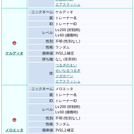
エアスラッシュ
ニックネーム:
ケルディオ
親:
トレーナー名
ID:
トレーナーID
Lv.200 (対戦時)
レベル:
Lv.60 (捕獲時)
性別:
不明 (性別なし)
性格:
ランダム
ケルディオ
個体値:
3V以上確定
持ち物:
なし (非所持)
つるぎのまい
せいなるつるぎ
技:
メガホーン
エアスラッシュ
ニックネーム:
メロエッタ
親:
トレーナー名
ID:
トレーナーID
Lv.200 (対戦時)
レベル:
Lv.60 (捕獲時)
性別:
不明 (性別なし)
性格:
ランダム
メロエッタ
個体値:
3V以上確定