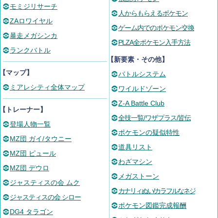
モミジリサーチ
人からもらえるポケモン
ZAロワイヤル
ゲーム内でのポケモン交換
暴走メガシンカ
PLZA全ポケモン入手方法
ランクバトル
【新要素・その他】
【マップ】
バトルシステム
ミアレシティ全体マップ
ワイルドゾーン
Z-A Battle Club
【トレーナー】
全技一覧/ワザプラス/皆伝
登場人物一覧
ポケモンの疑似特性
MZ団 ガイ/タウニー
道具リスト
MZ団 ピュール
わざマシン
MZ団 デウロ
メガストーン
ジャスティスの会 ムク
カナリィぬい/カラフルなネジ
ジャスティスの会 シロー
ポケモン図鑑完成報酬
DG4 タラゴン