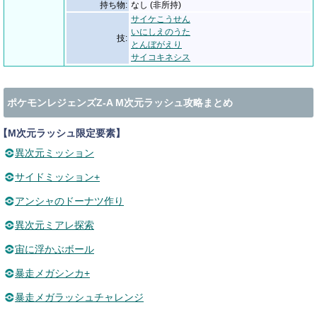
持ち物:
なし (非所持)
サイケこうせん
いにしえのうた
技:
とんぼがえり
サイコキネシス
ポケモンレジェンズZ-A M次元ラッシュ攻略まとめ
【M次元ラッシュ限定要素】
異次元ミッション
サイドミッション+
アンシャのドーナツ作り
異次元ミアレ探索
宙に浮かぶボール
暴走メガシンカ+
暴走メガラッシュチャレンジ