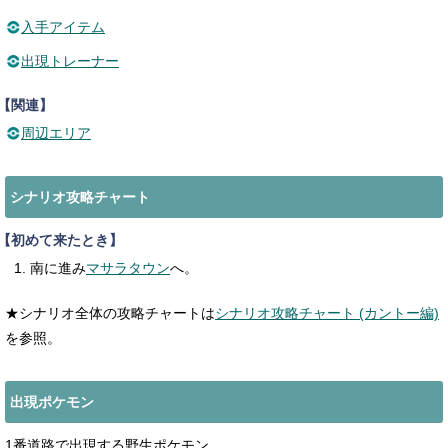
入手アイテム
出現トレーナー
【関連】
周辺エリア
シナリオ攻略チャート
【初めて来たとき】
南に進み
マサラタウン
へ。
★シナリオ全体の攻略チャートは
シナリオ攻略チャート (カントー編)
を参照。
出現ポケモン
1番道路で出現する野生ポケモン。