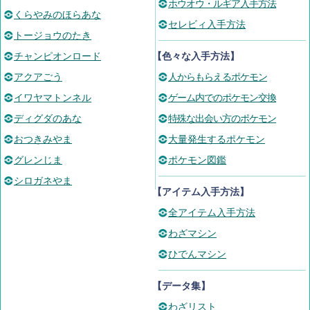
ホウオウ・ルギア入手方法
くらやみのほらあな
セレビィ入手方法
トージョウのたき
チャンピオンロード
【色々な入手方法】
アクアごう
人からもらえるポケモン
イワヤマトンネル
ゲーム内でのポケモン交換
ディグダのあな
特殊な出会い方のポケモン
おつきみやま
大量発生するポケモン
グレンじま
ポケモン図鑑
シロガネやま
【アイテム入手方法】
全アイテム入手方法
わざマシン
ひでんマシン
【データ集】
わざリスト