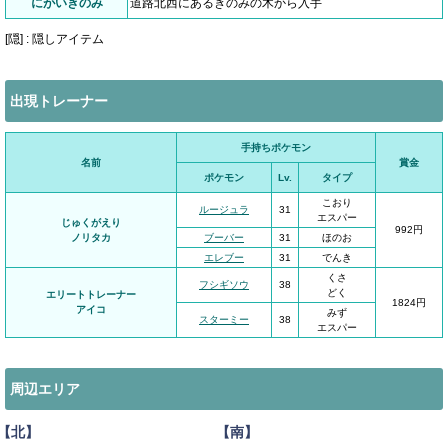
にがいきのみ
道路北西にあるきのみの木から入手
[隠] : 隠しアイテム
出現トレーナー
手持ちポケモン
名前
賞金
ポケモン
Lv.
タイプ
こおり
ルージュラ
31
エスパー
じゅくがえり
992円
ノリタカ
ブーバー
31
ほのお
エレブー
31
でんき
くさ
フシギソウ
38
どく
エリートトレーナー
1824円
アイコ
みず
スターミー
38
エスパー
周辺エリア
【北】
【南】