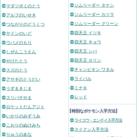
ジムリーダー タケシ
マダツボミのとう
ジムリーダー カツラ
アルフのいせき
ジムリーダー グリーン
つながりのどうくつ
四天王 イツキ
ヤドンのいど
四天王 キョウ
ウバメのもり
四天王 シバ
しぜんこうえん
四天王 カリン
やけたとう
チャンピオン ワタル
スズのとう
ライバル
アサギのとうだい
ミナキ
うずまきじま
レッド
スリバチやま
ロケットだんアジト
【
特別なポケモン入手方法
】
いかりのみずうみ
ライコウ・エンテイ入手方法
こおりのぬけみち
スイクン入手方法
りゅうのあな