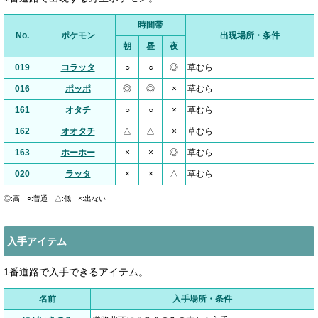
時間帯
No.
ポケモン
出現場所・条件
朝
昼
夜
019
コラッタ
○
○
◎
草むら
016
ポッポ
◎
◎
×
草むら
161
オタチ
○
○
×
草むら
162
オオタチ
△
△
×
草むら
163
ホーホー
×
×
◎
草むら
020
ラッタ
×
×
△
草むら
◎:高 ○:普通 △:低 ×:出ない
入手アイテム
1番道路で入手できるアイテム。
名前
入手場所・条件