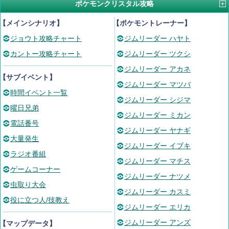
ポケモンクリスタル攻略
【メインシナリオ】
【ポケモントレーナー】
ジョウト攻略チャート
ジムリーダー ハヤト
カントー攻略チャート
ジムリーダー ツクシ
ジムリーダー アカネ
【サブイベント】
ジムリーダー マツバ
時間イベント一覧
ジムリーダー シジマ
曜日兄弟
ジムリーダー ミカン
電話番号
ジムリーダー ヤナギ
大量発生
ジムリーダー イブキ
ラジオ番組
ジムリーダー マチス
ゲームコーナー
ジムリーダー ナツメ
虫取り大会
ジムリーダー カスミ
役に立つ人/技教え
ジムリーダー エリカ
ジムリーダー アンズ
【マップデータ】