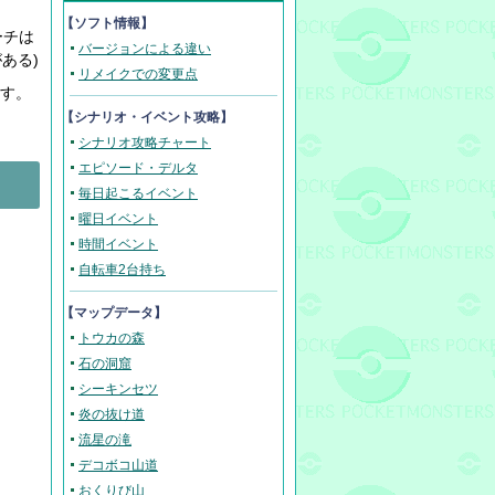
【ソフト情報】
ーチは
バージョンによる違い
ある)
リメイクでの変更点
倒す。
【
シナリオ・イベント攻略
】
シナリオ攻略チャート
エピソード・デルタ
毎日起こるイベント
曜日イベント
時間イベント
自転車2台持ち
【マップデータ】
トウカの森
石の洞窟
シーキンセツ
炎の抜け道
流星の滝
デコボコ山道
おくりび山