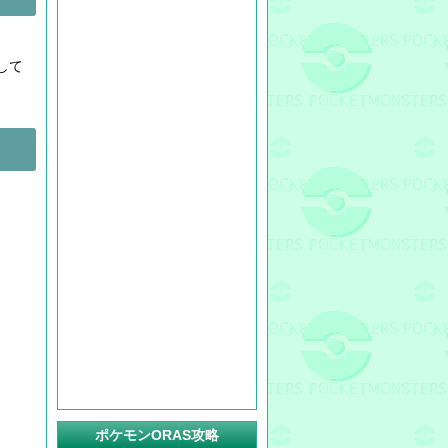
して
。
ポケモンORAS攻略