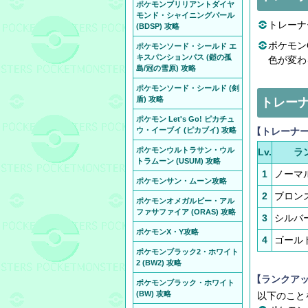
ポケモンブリリアントダイヤ
モンド・シャイニングパール
トレーナ
(BDSP) 攻略
ポケモン
ポケモンソード・シールド エ
キスパンションパス (鎧の孤
色が変わ
島/冠の雪原) 攻略
ポケモンソード・シールド (剣
盾) 攻略
トレー
ポケモン Let's Go! ピカチュ
ウ・イーブイ (ピカブイ) 攻略
【トレーナ
ポケモンウルトラサン・ウル
Lv.
ラ
トラムーン (USUM) 攻略
1
ノーマ
ポケモンサン・ムーン攻略
2
ブロン
ポケモンオメガルビー・アル
ファサファイア (ORAS) 攻略
3
シルバ
ポケモンX・Y攻略
4
ゴール
ポケモンブラック2・ホワイト
2 (BW2) 攻略
【ランクア
ポケモンブラック・ホワイト
(BW) 攻略
以下のこと