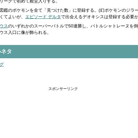
リーグで初めて殿堂入りする。
図鑑のポケモンを全て「見つけた数」に登録する。(幻ポケモンのジラ
くてよいが、
エピソード デルタ
で出会えるデオキシスは登録する必要が
ウス
のいずれかのスーパーバトルで50連勝し、バトルシャトレーヌを
ウス入口に像が飾られる。
小ネタ
グ
スポンサーリンク