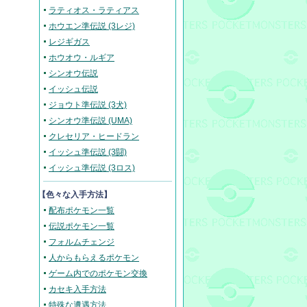
ラティオス・ラティアス
ホウエン準伝説 (3レジ)
レジギガス
ホウオウ・ルギア
シンオウ伝説
イッシュ伝説
ジョウト準伝説 (3犬)
シンオウ準伝説 (UMA)
クレセリア・ヒードラン
イッシュ準伝説 (3闘)
イッシュ準伝説 (3ロス)
【色々な入手方法】
配布ポケモン一覧
伝説ポケモン一覧
フォルムチェンジ
人からもらえるポケモン
ゲーム内でのポケモン交換
カセキ入手方法
特殊な遭遇方法