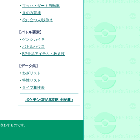
マッハ・ダート自転車
きのみ育成
役に立つ人/技教え
【バトル要素】
ゲンシカイキ
バトルハウス
BP景品アイテム・教え技
【データ集】
わざリスト
特性リスト
タイプ相性表
ポケモンORAS攻略 全記事 ›
表わすものです。