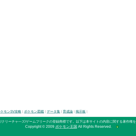
ケモンSV攻略
|
ポケモン図鑑
|
データ集
|
育成論
|
掲示板
|
/クリーチャ―ズ/ゲームフリークの登録商標です。
以下は本サイトの内容に関する著作権を
Copyright © 2009
ポケモン王国
All Rights Reserved.