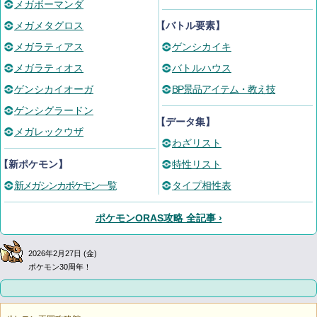
メガボーマンダ
メガメタグロス
【バトル要素】
メガラティアス
ゲンシカイキ
メガラティオス
バトルハウス
ゲンシカイオーガ
BP景品アイテム・教え技
ゲンシグラードン
【データ集】
メガレックウザ
わざリスト
【新ポケモン】
特性リスト
新メガシンカポケモン一覧
タイプ相性表
ポケモンORAS攻略 全記事 ›
2026年2月27日 (金)
ポケモン30周年！