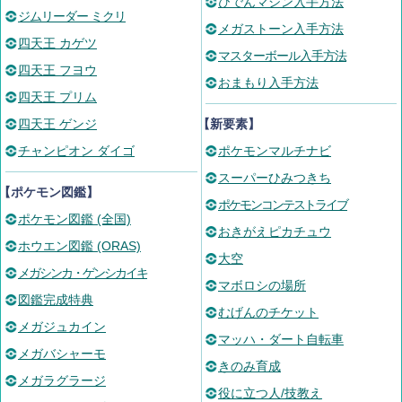
ひでんマシン入手方法
ジムリーダー ミクリ
メガストーン入手方法
四天王 カゲツ
マスターボール入手方法
四天王 フヨウ
おまもり入手方法
四天王 プリム
四天王 ゲンジ
【新要素】
チャンピオン ダイゴ
ポケモンマルチナビ
スーパーひみつきち
【ポケモン図鑑】
ポケモンコンテストライブ
ポケモン図鑑 (全国)
おきがえピカチュウ
ホウエン図鑑 (ORAS)
大空
メガシンカ・ゲンシカイキ
マボロシの場所
図鑑完成特典
むげんのチケット
メガジュカイン
マッハ・ダート自転車
メガバシャーモ
きのみ育成
メガラグラージ
役に立つ人/技教え