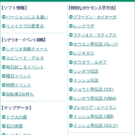
【ソフト情報】
【
特別なポケモン入手方法
】
バージョンによる違い
グラードン・カイオーガ
リメイクでの変更点
レックウザ
ラティオス・ラティアス
【
シナリオ・イベント攻略
】
ホウエン準伝説 (3レジ)
シナリオ攻略チャート
レジギガス
エピソード・デルタ
ホウオウ・ルギア
毎日起こるイベント
シンオウ伝説
曜日イベント
イッシュ伝説
時間イベント
ジョウト準伝説 (3犬)
自転車2台持ち
シンオウ準伝説 (UMA)
クレセリア・ヒードラン
【マップデータ】
イッシュ準伝説 (3闘)
トウカの森
イッシュ準伝説 (3ロス)
石の洞窟