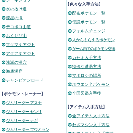
シーキンセツ
【色々な入手方法】
炎の抜け道
配布ポケモン一覧
流星の滝
伝説ポケモン一覧
デコボコ山道
フォルムチェンジ
おくりび山
人からもらえるポケモン
マグマ団アジト
ゲーム内でのポケモン交換
アクア団アジト
カセキ入手方法
浅瀬の洞穴
特殊な遭遇方法
海底洞窟
マボロシの場所
チャンピオンロード
ホウエン全ポケモン
全国図鑑入手後
【ポケモントレーナー】
ジムリーダー アスナ
【アイテム入手方法】
ジムリーダー センリ
全アイテム入手方法
ジムリーダー ナギ
わざマシン入手方法
ジムリーダー フウとラン