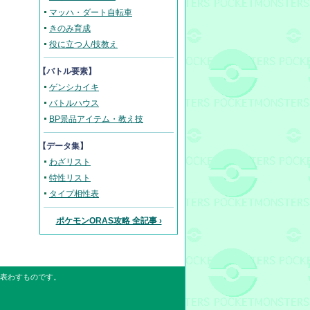
マッハ・ダート自転車
きのみ育成
役に立つ人/技教え
【バトル要素】
ゲンシカイキ
バトルハウス
BP景品アイテム・教え技
【データ集】
わざリスト
特性リスト
タイプ相性表
ポケモンORAS攻略 全記事 ›
表わすものです。