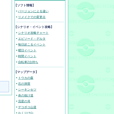
【ソフト情報】
バージョンによる違い
リメイクでの変更点
【
シナリオ・イベント攻略
】
シナリオ攻略チャート
エピソード・デルタ
毎日起こるイベント
曜日イベント
時間イベント
自転車2台持ち
【マップデータ】
トウカの森
石の洞窟
シーキンセツ
炎の抜け道
流星の滝
デコボコ山道
おくりび山