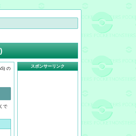
)
スポンサーリンク
) の
くで