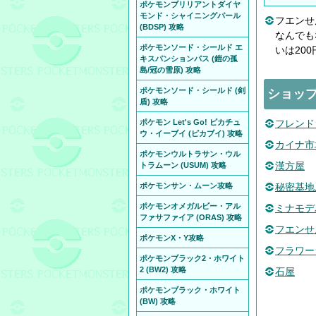
ポケモンブリリアントダイヤ
モンド・シャイニングパール
フエンせ
(BDSP) 攻略
なんでも
ポケモンソード・シールド エ
いは20
キスパンションパス (鎧の孤
島/冠の雪原) 攻略
ポケモンソード・シールド (剣
ショッ
盾) 攻略
ポケモン Let's Go! ピカチュ
フレンド
ウ・イーブイ (ピカブイ) 攻略
カイナ市
ポケモンウルトラサン・ウル
漢方屋
トラムーン (USUM) 攻略
ポケモンサン・ムーン攻略
秘密基地
ポケモンオメガルビー・アル
ミナモデ
ファサファイア (ORAS) 攻略
フエンせ
ポケモンX・Y攻略
フラワー
ポケモンブラック2・ホワイト
2 (BW2) 攻略
石屋
ポケモンブラック・ホワイト
(BW) 攻略