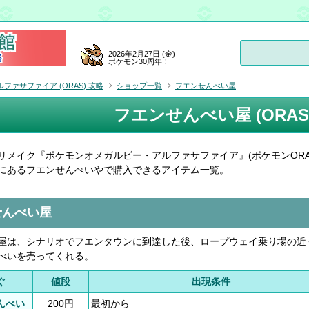
2026年2月27日 (金)
ポケモン30周年！
ァサファイア (ORAS) 攻略
ショップ一覧
フエンせんべい屋
フエンせんべい屋 (ORAS
リメイク『ポケモンオメガルビー・アルファサファイア』(ポケモンORAS
にあるフエンせんべいやで購入できるアイテム一覧。
せんべい屋
屋は、シナリオでフエンタウンに到達した後、ロープウェイ乗り場の近
べいを売ってくれる。
ぐ
値段
出現条件
んべい
200円
最初から