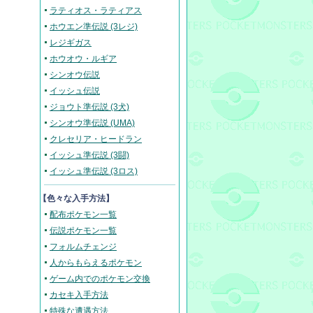
ラティオス・ラティアス
ホウエン準伝説 (3レジ)
レジギガス
ホウオウ・ルギア
シンオウ伝説
イッシュ伝説
ジョウト準伝説 (3犬)
シンオウ準伝説 (UMA)
クレセリア・ヒードラン
イッシュ準伝説 (3闘)
イッシュ準伝説 (3ロス)
【色々な入手方法】
配布ポケモン一覧
伝説ポケモン一覧
フォルムチェンジ
人からもらえるポケモン
ゲーム内でのポケモン交換
カセキ入手方法
特殊な遭遇方法