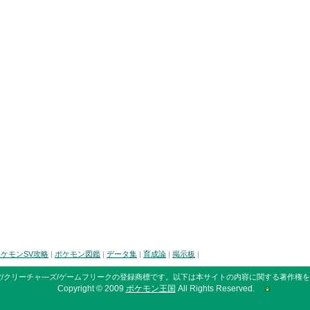
ケモンSV攻略
|
ポケモン図鑑
|
データ集
|
育成論
|
掲示板
|
/クリーチャ―ズ/ゲームフリークの登録商標です。
以下は本サイトの内容に関する著作権を
Copyright © 2009
ポケモン王国
All Rights Reserved.