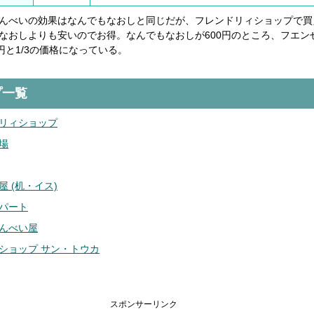
んべいの効果はなんでもなおしと同じだが、フレンドリィショップで買
なおしよりも安いのでお得。なんでもなおしが600円のところ、フエン
0円と1/3の価格になっている。
プ一覧
リィショップ
場
屋 (机・イス)
パート
んべい屋
ショップ サン・トウカ
スポンサーリンク