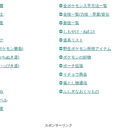
麓
全ポケモン入手方法一覧
土
全技一覧/力技・早業/皆伝
里
新技一覧
しもやけ・ねむけ
ク
道具リスト
(ポケモン勝負)
野生ポケモン所持アイテム
かちぬき道)
ポケモンの好物
いっぴき道)
ポーチ拡張
イチョウ商会
落とし物通信
み
ふしぎなおくりもの
ベル
度
スポンサーリンク