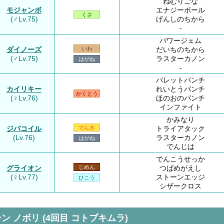
ねむりごな
モジャンボ
エナジーボール
くさ
(♂Lv.75)
げんしのちから
-
パワージェム
ダイノーズ
だいちのちから
いわ
(♂Lv.75)
ラスターカノン
はがね
-
バレットパンチ
カイリキー
れいとうパンチ
かくとう
(♀Lv.76)
ほのおのパンチ
インファイト
かみなり
ジバコイル
トライアタック
でんき
(Lv.76)
ラスターカノン
はがね
でんじは
でんこうせっか
グライオン
つばめがえし
じめん
(♀Lv.77)
ストーンエッジ
ひこう
シザークロス
ン ノボリ (4回目 コトブキムラ)