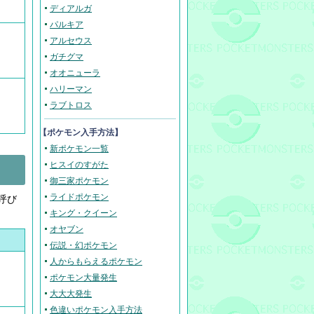
ディアルガ
パルキア
アルセウス
ガチグマ
オオニューラ
ハリーマン
ラブトロス
【ポケモン入手方法】
新ポケモン一覧
ヒスイのすがた
御三家ポケモン
ライドポケモン
呼び
キング・クイーン
オヤブン
伝説・幻ポケモン
人からもらえるポケモン
ポケモン大量発生
大大大発生
色違いポケモン入手方法