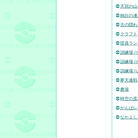
天冠の山
純白の凍
古の隠れ
クラフト
団員ラン
訓練場 
訓練場 (
訓練場 (
夢天連戦
農場
時空の歪
がんばレ
なかよし