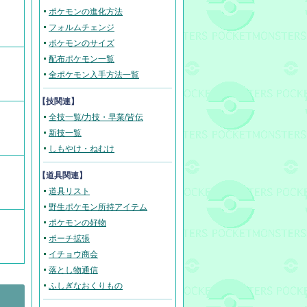
ポケモンの進化方法
フォルムチェンジ
ポケモンのサイズ
配布ポケモン一覧
全ポケモン入手方法一覧
【技関連】
全技一覧/力技・早業/皆伝
新技一覧
しもやけ・ねむけ
【道具関連】
道具リスト
野生ポケモン所持アイテム
ポケモンの好物
ポーチ拡張
イチョウ商会
落とし物通信
ふしぎなおくりもの