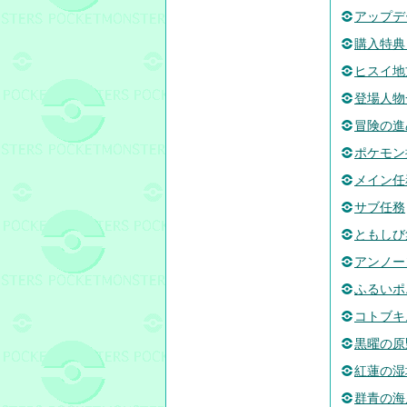
アップデ
購入特典
ヒスイ地
登場人物
冒険の進
ポケモン
メイン任
サブ任務
ともしび
アンノー
ふるいポ
コトブキ
黒曜の原
紅蓮の湿
群青の海