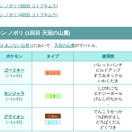
 ノボリ (3回目 コトブキムラ)
 ノボリ (4回目 コトブキムラ)
ン ノボリ (1回目 天冠の山麓)
11 あぶない山登り
において、
天冠の山麓
のでバトル。
ポケモン
タイプ
使用技
バレットパンチ
ゴーリキー
ビルドアップ
かくとう
(♂Lv.41)
すてみタックル
いわくだき
しびれごな
モンジャラ
エナジーボール
くさ
(♀Lv.41)
げんしのちから
-
でんこうせっか
グライオン
つばめがえし
じめん
(♂Lv.42)
どろばくだん
ひこう
どくづき