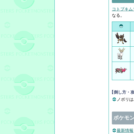
コトブキム
なる。
【倒し方・
ノボリは
ポケモ
最新情報