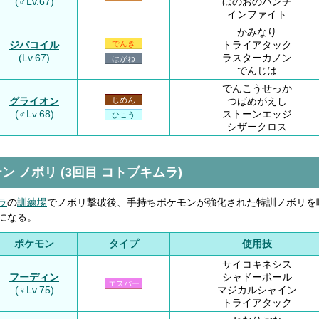
(♂Lv.67)
ほのおのパンチ
インファイト
かみなり
ジバコイル
トライアタック
でんき
(Lv.67)
ラスターカノン
はがね
でんじは
でんこうせっか
グライオン
つばめがえし
じめん
(♂Lv.68)
ストーンエッジ
ひこう
シザークロス
ン ノボリ (3回目 コトブキムラ)
ラ
の
訓練場
でノボリ撃破後、手持ちポケモンが強化された特訓ノボリを
になる。
ポケモン
タイプ
使用技
サイコキネシス
フーディン
シャドーボール
エスパー
(♀Lv.75)
マジカルシャイン
トライアタック