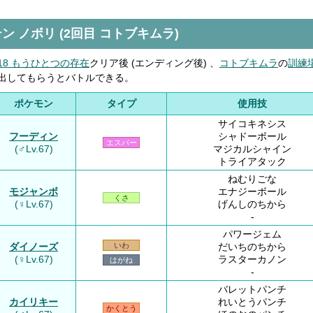
ン ノボリ (2回目 コトブキムラ)
18 もうひとつの存在
クリア後 (エンディング後) 、
コトブキムラ
の
訓練
出してもらうとバトルできる。
ポケモン
タイプ
使用技
サイコキネシス
フーディン
シャドーボール
エスパー
(♂Lv.67)
マジカルシャイン
トライアタック
ねむりごな
モジャンボ
エナジーボール
くさ
(♀Lv.67)
げんしのちから
-
パワージェム
ダイノーズ
だいちのちから
いわ
(♀Lv.67)
ラスターカノン
はがね
-
バレットパンチ
カイリキー
れいとうパンチ
かくとう