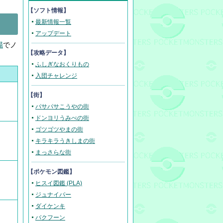
【ソフト情報】
最新情報一覧
アップデート
場
でノ
【攻略データ】
ふしぎなおくりもの
入団チャレンジ
【街】
パサパサこうやの街
ドンヨリうみべの街
ゴツゴツやまの街
キラキラうきしまの街
まっさらな街
【ポケモン図鑑】
ヒスイ図鑑 (PLA)
ジュナイパー
ダイケンキ
バクフーン