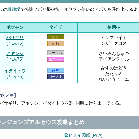
ラ
の
訓練場
で特訓ノボリ撃破後、オヤブン使いのノボリを呼び出せるよ
ポケモン
タイプ
使用技
バサギリ
インファイト
むし
(♀Lv.75)
シザークロス
いわ
アヤシシ
さいみんじゅつ
ノーマル
(♂Lv.75)
アイアンテール
エスパー
みずのはどう
イダイトウ
みず
たたりめ
(♀Lv.75)
ゴースト
れいとうビーム
攻略メモ】
バサギリ、アヤシシ、イダイトウを3匹同時に繰り出してくる。
ンレジェンズアルセウス攻略まとめ
ヒスイ図鑑 (PLA)