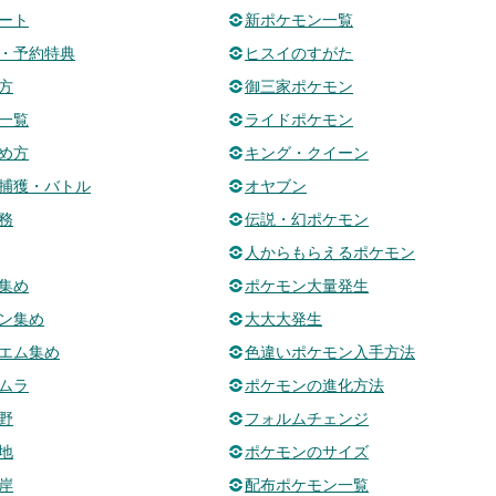
ート
新ポケモン一覧
・予約特典
ヒスイのすがた
方
御三家ポケモン
一覧
ライドポケモン
め方
キング・クイーン
捕獲・バトル
オヤブン
務
伝説・幻ポケモン
人からもらえるポケモン
集め
ポケモン大量発生
ン集め
大大大発生
エム集め
色違いポケモン入手方法
ムラ
ポケモンの進化方法
野
フォルムチェンジ
地
ポケモンのサイズ
岸
配布ポケモン一覧