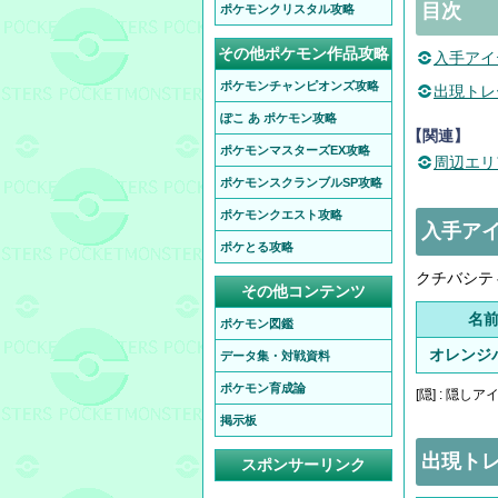
目次
ポケモンクリスタル攻略
その他ポケモン作品攻略
入手アイ
ポケモンチャンピオンズ攻略
出現トレ
ぽこ あ ポケモン攻略
【関連】
ポケモンマスターズEX攻略
周辺エリ
ポケモンスクランブルSP攻略
ポケモンクエスト攻略
入手ア
ポケとる攻略
クチバシテ
その他コンテンツ
名
ポケモン図鑑
オレンジ
データ集・対戦資料
ポケモン育成論
[隠] : 隠し
掲示板
出現ト
スポンサーリンク