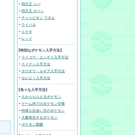
四天王 シバ
四天王 カリン
チャンピオン ワタル
ライバル
ミナキ
レッド
【
特別なポケモン入手方法
】
ライコウ・エンテイ入手方法
スイクン入手方法
ホウオウ・ルギア入手方法
セレビィ入手方法
【色々な入手方法】
人からもらえるポケモン
ゲーム内でのポケモン交換
特殊な出会い方のポケモン
大量発生するポケモン
ポケモン図鑑