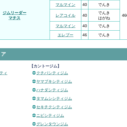
マルマイン
40
でんき
ジムリーダー
でんき
レアコイル
40
4
マチス
はがね
マルマイン
40
でんき
エレブー
46
でんき
リア
【カントージム】
ティ
クチバシティジム
ヤマブキシティジム
ハナダシティジム
タマムシシティジム
セキチクシティジム
ニビシティジム
グレンタウンジム