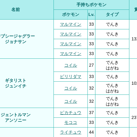
手持ちポケモン
名前
ポケモン
Lv.
タイプ
マルマイン
33
でんき
マルマイン
33
でんき
ジプシージャグラー
1
ジョナサン
マルマイン
33
でんき
マルマイン
33
でんき
でんき
コイル
27
はがね
ビリリダマ
33
でんき
ギタリスト
1
でんき
ジュンイチ
コイル
32
はがね
でんき
コイル
32
はがね
ピカチュウ
37
でんき
ジェントルマン
2
アンソニー
モココ
33
でんき
ライチュウ
44
でんき