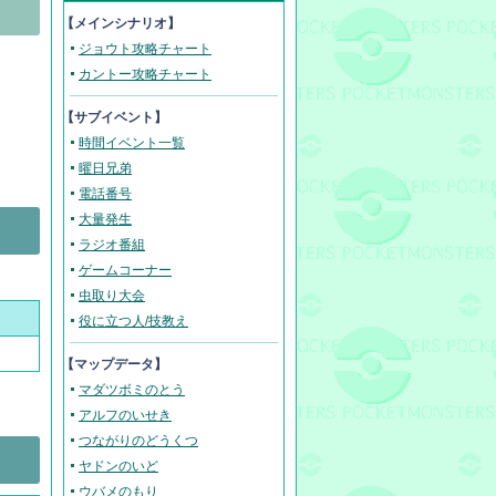
【メインシナリオ】
ジョウト攻略チャート
カントー攻略チャート
【サブイベント】
時間イベント一覧
曜日兄弟
電話番号
大量発生
ラジオ番組
ゲームコーナー
虫取り大会
役に立つ人/技教え
【マップデータ】
マダツボミのとう
アルフのいせき
つながりのどうくつ
ヤドンのいど
ウバメのもり