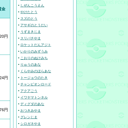
しぜんこうえん
賞金
やけたとう
スズのとう
アサギのとうだい
うずまきじま
320円
スリバチやま
ロケットだんアジト
いかりのみずうみ
こおりのぬけみち
りゅうのあな
くらやみのほらあな
024円
トージョウのたき
チャンピオンロード
アクアごう
イワヤマトンネル
ディグダのあな
376円
おつきみやま
グレンじま
シロガネやま