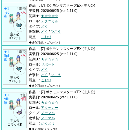
作品
:
[7] ポケモンマスターズEX
(主人公)
★1
†毒飛
実装日
:
2020/06/25
(ver 1.11.0)
Tec
×氷
初期★
:
★☆☆☆☆
毒
ロール
:
テクニカル
タイプ
:
どく
攻撃技
:
どく
/
ひこう
主人公
弱点
:
こおり
ズバット
◆進化可能: › ゴルバット
作品
:
[7] ポケモンマスターズEX
(主人公)
★1
†毒飛
実装日
:
2020/06/25
(ver 1.11.0)
Spt
×氷
初期★
:
★☆☆☆☆
毒
ロール
:
サポート
タイプ
:
どく
攻撃技
:
どく
/
ひこう
主人公
弱点
:
こおり
ズバット
◆進化可能: › ゴルバット
作品
:
[7] ポケモンマスターズEX
(主人公)
★1
†無
実装日
:
2020/06/25
(ver 1.11.0)
Atk
×闘
初期★
:
★☆☆☆☆
無
ロール
:
アタッカー
タイプ
:
ノーマル
攻撃技
:
ノーマル
主人公
弱点
:
かくとう
コラッタK
◆進化可能: › ラッタK