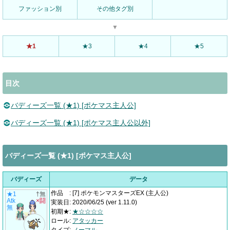
ファッション別
その他タグ別
▼
★1
★3
★4
★5
目次
バディーズ一覧 (★1) [ポケマス主人公]
バディーズ一覧 (★1) [ポケマス主人公以外]
バディーズ一覧 (★1) [ポケマス主人公]
バディーズ
データ
作品
:
[7] ポケモンマスターズEX
(主人公)
★1
†無
Atk
×闘
実装日
:
2020/06/25
(ver 1.11.0)
無
初期★
:
★☆☆☆☆
ロール
:
アタッカー