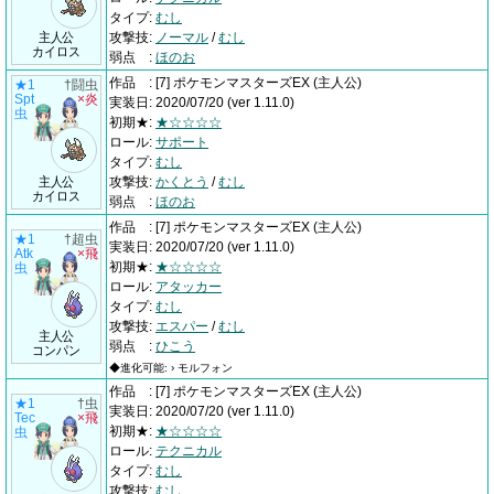
タイプ
:
むし
主人公
攻撃技
:
ノーマル
/
むし
カイロス
弱点
:
ほのお
作品
:
[7] ポケモンマスターズEX
(主人公)
★1
†闘虫
Spt
×炎
実装日
:
2020/07/20
(ver 1.11.0)
虫
初期★
:
★☆☆☆☆
ロール
:
サポート
タイプ
:
むし
主人公
攻撃技
:
かくとう
/
むし
カイロス
弱点
:
ほのお
作品
:
[7] ポケモンマスターズEX
(主人公)
★1
†超虫
実装日
:
2020/07/20
(ver 1.11.0)
Atk
×飛
初期★
:
★☆☆☆☆
虫
ロール
:
アタッカー
タイプ
:
むし
攻撃技
:
エスパー
/
むし
主人公
弱点
:
ひこう
コンパン
◆進化可能: › モルフォン
作品
:
[7] ポケモンマスターズEX
(主人公)
★1
†虫
実装日
:
2020/07/20
(ver 1.11.0)
Tec
×飛
初期★
:
★☆☆☆☆
虫
ロール
:
テクニカル
タイプ
:
むし
攻撃技
:
むし