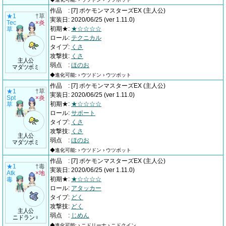
作品
:
[7] ポケモンマスターズEX
(主人公)
★1
†草
実装日
:
2020/06/25
(ver 1.11.0)
Tec
×炎
初期★
:
★☆☆☆☆
草
ロール
:
テクニカル
タイプ
:
くさ
攻撃技
:
くさ
主人公
弱点
:
ほのお
マダツボミ
◆進化可能: › ウツドン › ウツボット
作品
:
[7] ポケモンマスターズEX
(主人公)
★1
†草
実装日
:
2020/06/25
(ver 1.11.0)
Spt
×炎
初期★
:
★☆☆☆☆
草
ロール
:
サポート
タイプ
:
くさ
攻撃技
:
くさ
主人公
弱点
:
ほのお
マダツボミ
◆進化可能: › ウツドン › ウツボット
作品
:
[7] ポケモンマスターズEX
(主人公)
★1
†毒
実装日
:
2020/06/25
(ver 1.11.0)
Atk
×地
初期★
:
★☆☆☆☆
毒
ロール
:
アタッカー
タイプ
:
どく
攻撃技
:
どく
主人公
弱点
:
じめん
ニドラン♀
◆進化可能: › ニドリーナ › ニドクイン