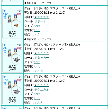
◆進化可能: › カブトプス
作品
:
[7] ポケモンマスターズEX
(主人公)
★1
†岩
実装日
:
2020/08/11
(ver 1.12.0)
Spt
×草
初期★
:
★☆☆☆☆
岩
ロール
:
サポート
タイプ
:
いわ
攻撃技
:
いわ
主人公
弱点
:
くさ
カブト
◆進化可能: › カブトプス
作品
:
[7] ポケモンマスターズEX
(主人公)
★1
†岩
Atk
×電
実装日
:
2020/08/11
(ver 1.12.0)
岩
初期★
:
★☆☆☆☆
ロール
:
アタッカー
タイプ
:
いわ
主人公
攻撃技
:
いわ
プテラ
弱点
:
でんき
作品
:
[7] ポケモンマスターズEX
(主人公)
★1
†岩
Tec
×電
実装日
:
2020/08/11
(ver 1.12.0)
岩
初期★
:
★☆☆☆☆
ロール
:
テクニカル
タイプ
:
いわ
主人公
攻撃技
:
いわ
プテラ
弱点
:
でんき
作品
:
[7] ポケモンマスターズEX
(主人公)
★1
†岩