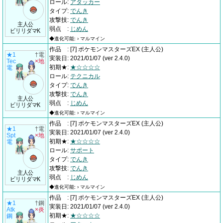
ロール
:
アタッカー
タイプ
:
でんき
攻撃技
:
でんき
主人公
弱点
:
じめん
ビリリダマK
◆進化可能: › マルマイン
作品
:
[7] ポケモンマスターズEX
(主人公)
★1
†電
実装日
:
2021/01/07
(ver 2.4.0)
Tec
×地
初期★
:
★☆☆☆☆
電
ロール
:
テクニカル
タイプ
:
でんき
攻撃技
:
でんき
主人公
弱点
:
じめん
ビリリダマK
◆進化可能: › マルマイン
作品
:
[7] ポケモンマスターズEX
(主人公)
★1
†電
実装日
:
2021/01/07
(ver 2.4.0)
Spt
×地
初期★
:
★☆☆☆☆
電
ロール
:
サポート
タイプ
:
でんき
攻撃技
:
でんき
主人公
弱点
:
じめん
ビリリダマK
◆進化可能: › マルマイン
作品
:
[7] ポケモンマスターズEX
(主人公)
★1
†鋼
実装日
:
2021/01/07
(ver 2.4.0)
Atk
×炎
初期★
:
★☆☆☆☆
鋼