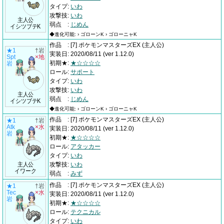
タイプ
:
いわ
攻撃技
:
いわ
主人公
弱点
:
じめん
イシツブテK
◆進化可能: › ゴローンK › ゴローニャK
作品
:
[7] ポケモンマスターズEX
(主人公)
★1
†岩
実装日
:
2020/08/11
(ver 1.12.0)
Spt
×地
初期★
:
★☆☆☆☆
岩
ロール
:
サポート
タイプ
:
いわ
攻撃技
:
いわ
主人公
弱点
:
じめん
イシツブテK
◆進化可能: › ゴローンK › ゴローニャK
作品
:
[7] ポケモンマスターズEX
(主人公)
★1
†岩
Atk
×水
実装日
:
2020/08/11
(ver 1.12.0)
岩
初期★
:
★☆☆☆☆
ロール
:
アタッカー
タイプ
:
いわ
主人公
攻撃技
:
いわ
イワーク
弱点
:
みず
作品
:
[7] ポケモンマスターズEX
(主人公)
★1
†岩
Tec
×水
実装日
:
2020/08/11
(ver 1.12.0)
岩
初期★
:
★☆☆☆☆
ロール
:
テクニカル
タイプ
:
いわ