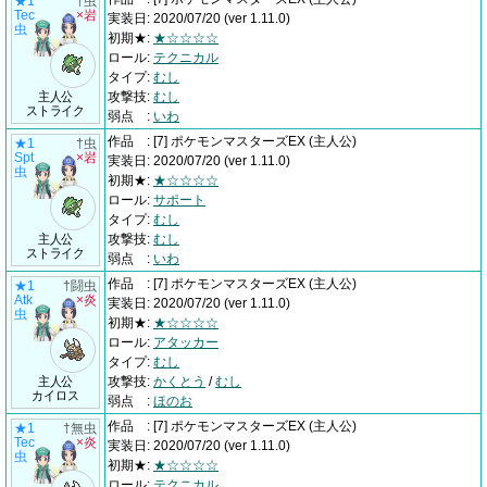
★1
†虫
Tec
×岩
実装日
:
2020/07/20
(ver 1.11.0)
虫
初期★
:
★☆☆☆☆
ロール
:
テクニカル
タイプ
:
むし
主人公
攻撃技
:
むし
ストライク
弱点
:
いわ
作品
:
[7] ポケモンマスターズEX
(主人公)
★1
†虫
Spt
×岩
実装日
:
2020/07/20
(ver 1.11.0)
虫
初期★
:
★☆☆☆☆
ロール
:
サポート
タイプ
:
むし
主人公
攻撃技
:
むし
ストライク
弱点
:
いわ
作品
:
[7] ポケモンマスターズEX
(主人公)
★1
†闘虫
Atk
×炎
実装日
:
2020/07/20
(ver 1.11.0)
虫
初期★
:
★☆☆☆☆
ロール
:
アタッカー
タイプ
:
むし
主人公
攻撃技
:
かくとう
/
むし
カイロス
弱点
:
ほのお
作品
:
[7] ポケモンマスターズEX
(主人公)
★1
†無虫
Tec
×炎
実装日
:
2020/07/20
(ver 1.11.0)
虫
初期★
:
★☆☆☆☆
ロール
:
テクニカル