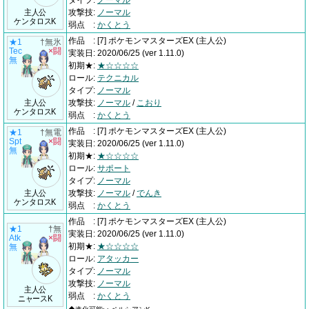
タイプ
:
ノーマル
主人公
攻撃技
:
ノーマル
ケンタロスK
弱点
:
かくとう
作品
:
[7] ポケモンマスターズEX
(主人公)
★1
†無氷
Tec
×闘
実装日
:
2020/06/25
(ver 1.11.0)
無
初期★
:
★☆☆☆☆
ロール
:
テクニカル
タイプ
:
ノーマル
主人公
攻撃技
:
ノーマル
/
こおり
ケンタロスK
弱点
:
かくとう
作品
:
[7] ポケモンマスターズEX
(主人公)
★1
†無電
Spt
×闘
実装日
:
2020/06/25
(ver 1.11.0)
無
初期★
:
★☆☆☆☆
ロール
:
サポート
タイプ
:
ノーマル
主人公
攻撃技
:
ノーマル
/
でんき
ケンタロスK
弱点
:
かくとう
作品
:
[7] ポケモンマスターズEX
(主人公)
★1
†無
実装日
:
2020/06/25
(ver 1.11.0)
Atk
×闘
初期★
:
★☆☆☆☆
無
ロール
:
アタッカー
タイプ
:
ノーマル
攻撃技
:
ノーマル
主人公
弱点
:
かくとう
ニャースK