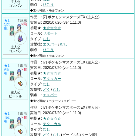
主人公
弱点
:
ひこう
コンパン
◆進化可能: › モルフォン
作品
:
[7] ポケモンマスターズEX
(主人公)
★1
†超虫
実装日
:
2020/07/20
(ver 1.11.0)
Spt
×飛
初期★
:
★☆☆☆☆
虫
ロール
:
サポート
タイプ
:
むし
攻撃技
:
エスパー
/
むし
主人公
弱点
:
ひこう
コンパン
◆進化可能: › モルフォン
作品
:
[7] ポケモンマスターズEX
(主人公)
★1
†毒虫
実装日
:
2020/07/20
(ver 1.11.0)
Atk
×超
初期★
:
★☆☆☆☆
虫
ロール
:
アタッカー
タイプ
:
むし
攻撃技
:
どく
/
むし
主人公
弱点
:
エスパー
ビードル
◆進化可能: › コクーン › スピアー
作品
:
[7] ポケモンマスターズEX
(主人公)
実装日
:
2020/07/20
(ver 1.11.0)
★1
†毒虫
Tec
×超
初期★
:
★☆☆☆☆
虫
ロール
:
テクニカル
タイプ
:
むし
攻撃技
:
どく
/
むし
(ビードル/コクーン時)