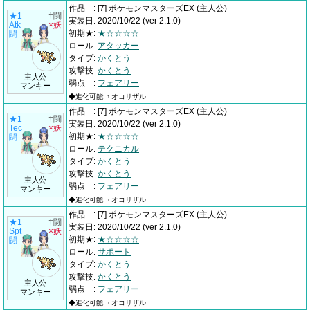
作品
:
[7] ポケモンマスターズEX
(主人公)
★1
†闘
実装日
:
2020/10/22
(ver 2.1.0)
Atk
×妖
初期★
:
★☆☆☆☆
闘
ロール
:
アタッカー
タイプ
:
かくとう
攻撃技
:
かくとう
主人公
弱点
:
フェアリー
マンキー
◆進化可能: › オコリザル
作品
:
[7] ポケモンマスターズEX
(主人公)
★1
†闘
実装日
:
2020/10/22
(ver 2.1.0)
Tec
×妖
初期★
:
★☆☆☆☆
闘
ロール
:
テクニカル
タイプ
:
かくとう
攻撃技
:
かくとう
主人公
弱点
:
フェアリー
マンキー
◆進化可能: › オコリザル
作品
:
[7] ポケモンマスターズEX
(主人公)
★1
†闘
実装日
:
2020/10/22
(ver 2.1.0)
Spt
×妖
初期★
:
★☆☆☆☆
闘
ロール
:
サポート
タイプ
:
かくとう
攻撃技
:
かくとう
主人公
弱点
:
フェアリー
マンキー
◆進化可能: › オコリザル