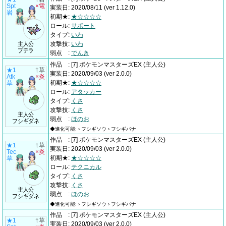
Spt
×電
実装日
:
2020/08/11
(ver 1.12.0)
岩
初期★
:
★☆☆☆☆
ロール
:
サポート
タイプ
:
いわ
主人公
攻撃技
:
いわ
プテラ
弱点
:
でんき
作品
:
[7] ポケモンマスターズEX
(主人公)
★1
†草
実装日
:
2020/09/03
(ver 2.0.0)
Atk
×炎
初期★
:
★☆☆☆☆
草
ロール
:
アタッカー
タイプ
:
くさ
攻撃技
:
くさ
主人公
弱点
:
ほのお
フシギダネ
◆進化可能: › フシギソウ › フシギバナ
作品
:
[7] ポケモンマスターズEX
(主人公)
★1
†草
実装日
:
2020/09/03
(ver 2.0.0)
Tec
×炎
初期★
:
★☆☆☆☆
草
ロール
:
テクニカル
タイプ
:
くさ
攻撃技
:
くさ
主人公
弱点
:
ほのお
フシギダネ
◆進化可能: › フシギソウ › フシギバナ
作品
:
[7] ポケモンマスターズEX
(主人公)
★1
†草
実装日
:
2020/09/03
(ver 2.0.0)