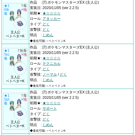
作品
:
[7] ポケモンマスターズEX
(主人公)
★1
†毒
実装日
:
2020/11/05
(ver 2.2.5)
Atk
×地
初期★
:
★☆☆☆☆
毒
ロール
:
アタッカー
タイプ
:
どく
攻撃技
:
どく
主人公
弱点
:
じめん
ベトベターK
◆進化可能: › ベトベトンK
作品
:
[7] ポケモンマスターズEX
(主人公)
★1
†無毒
実装日
:
2020/11/05
(ver 2.2.5)
Tec
×地
初期★
:
★☆☆☆☆
毒
ロール
:
テクニカル
タイプ
:
どく
攻撃技
:
ノーマル
/
どく
主人公
弱点
:
じめん
ベトベターK
◆進化可能: › ベトベトンK
作品
:
[7] ポケモンマスターズEX
(主人公)
★1
†毒
実装日
:
2020/11/05
(ver 2.2.5)
Spt
×地
初期★
:
★☆☆☆☆
毒
ロール
:
サポート
タイプ
:
どく
攻撃技
:
どく
主人公
弱点
:
じめん
ベトベターK
◆進化可能: › ベトベトンK