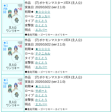
作品
:
[7] ポケモンマスターズEX
(主人公)
★1
†闘
実装日
:
2020/10/22
(ver 2.1.0)
Atk
×超
初期★
:
★☆☆☆☆
闘
ロール
:
アタッカー
タイプ
:
かくとう
攻撃技
:
かくとう
主人公
弱点
:
エスパー
ワンリキー
◆進化可能: › ゴーリキー › カイリキー
作品
:
[7] ポケモンマスターズEX
(主人公)
★1
†闘
実装日
:
2020/10/22
(ver 2.1.0)
Tec
×超
初期★
:
★☆☆☆☆
闘
ロール
:
テクニカル
タイプ
:
かくとう
攻撃技
:
かくとう
主人公
弱点
:
エスパー
ワンリキー
◆進化可能: › ゴーリキー › カイリキー
作品
:
[7] ポケモンマスターズEX
(主人公)
★1
†闘
実装日
:
2020/10/22
(ver 2.1.0)
Spt
×超
初期★
:
★☆☆☆☆
闘
ロール
:
サポート
タイプ
:
かくとう
攻撃技
:
かくとう
主人公
弱点
:
エスパー
ワンリキー
◆進化可能: › ゴーリキー › カイリキー