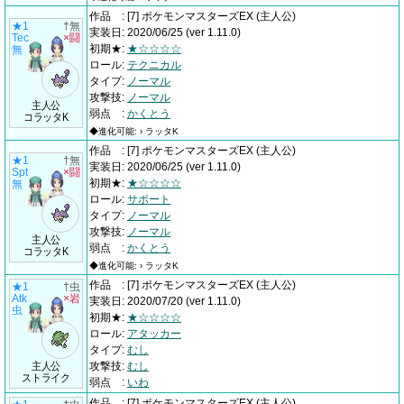
作品
:
[7] ポケモンマスターズEX
(主人公)
★1
†無
実装日
:
2020/06/25
(ver 1.11.0)
Tec
×闘
初期★
:
★☆☆☆☆
無
ロール
:
テクニカル
タイプ
:
ノーマル
攻撃技
:
ノーマル
主人公
弱点
:
かくとう
コラッタK
◆進化可能: › ラッタK
作品
:
[7] ポケモンマスターズEX
(主人公)
★1
†無
実装日
:
2020/06/25
(ver 1.11.0)
Spt
×闘
初期★
:
★☆☆☆☆
無
ロール
:
サポート
タイプ
:
ノーマル
攻撃技
:
ノーマル
主人公
弱点
:
かくとう
コラッタK
◆進化可能: › ラッタK
作品
:
[7] ポケモンマスターズEX
(主人公)
★1
†虫
Atk
×岩
実装日
:
2020/07/20
(ver 1.11.0)
虫
初期★
:
★☆☆☆☆
ロール
:
アタッカー
タイプ
:
むし
主人公
攻撃技
:
むし
ストライク
弱点
:
いわ
作品
:
[7] ポケモンマスターズEX
(主人公)