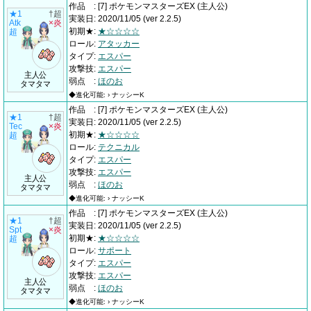
作品
:
[7] ポケモンマスターズEX
(主人公)
★1
†超
実装日
:
2020/11/05
(ver 2.2.5)
Atk
×炎
初期★
:
★☆☆☆☆
超
ロール
:
アタッカー
タイプ
:
エスパー
攻撃技
:
エスパー
主人公
弱点
:
ほのお
タマタマ
◆進化可能: › ナッシーK
作品
:
[7] ポケモンマスターズEX
(主人公)
★1
†超
実装日
:
2020/11/05
(ver 2.2.5)
Tec
×炎
初期★
:
★☆☆☆☆
超
ロール
:
テクニカル
タイプ
:
エスパー
攻撃技
:
エスパー
主人公
弱点
:
ほのお
タマタマ
◆進化可能: › ナッシーK
作品
:
[7] ポケモンマスターズEX
(主人公)
★1
†超
実装日
:
2020/11/05
(ver 2.2.5)
Spt
×炎
初期★
:
★☆☆☆☆
超
ロール
:
サポート
タイプ
:
エスパー
攻撃技
:
エスパー
主人公
弱点
:
ほのお
タマタマ
◆進化可能: › ナッシーK