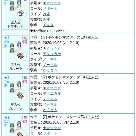
初期★
:
★☆☆☆☆
水
ロール
:
サポート
タイプ
:
みず
攻撃技
:
みず
主人公
弱点
:
でんき
トサキント
◆進化可能: › アズマオウ
作品
:
[7] ポケモンマスターズEX
(主人公)
★1
†無
Atk
×闘
実装日
:
2020/10/08
(ver 2.1.0)
無
初期★
:
★☆☆☆☆
ロール
:
アタッカー
タイプ
:
ノーマル
主人公
攻撃技
:
ノーマル
ガルーラ
弱点
:
かくとう
作品
:
[7] ポケモンマスターズEX
(主人公)
★1
†無
Tec
×闘
実装日
:
2020/10/08
(ver 2.1.0)
無
初期★
:
★☆☆☆☆
ロール
:
テクニカル
タイプ
:
ノーマル
主人公
攻撃技
:
ノーマル
ガルーラ
弱点
:
かくとう
作品
:
[7] ポケモンマスターズEX
(主人公)
★1
†無
Spt
×闘
実装日
:
2020/10/08
(ver 2.1.0)
無
初期★
:
★☆☆☆☆
ロール
:
サポート