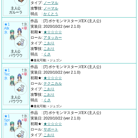
タイプ
:
ノーマル
主人公
攻撃技
:
ノーマル
ガルーラ
弱点
:
かくとう
作品
:
[7] ポケモンマスターズEX
(主人公)
★1
†氷
実装日
:
2020/10/22
(ver 2.1.0)
Atk
×草
初期★
:
★☆☆☆☆
氷
ロール
:
アタッカー
タイプ
:
こおり
攻撃技
:
こおり
主人公
弱点
:
くさ
パウワウ
◆進化可能: › ジュゴン
作品
:
[7] ポケモンマスターズEX
(主人公)
★1
†氷
実装日
:
2020/10/22
(ver 2.1.0)
Tec
×草
初期★
:
★☆☆☆☆
氷
ロール
:
テクニカル
タイプ
:
こおり
攻撃技
:
こおり
主人公
弱点
:
くさ
パウワウ
◆進化可能: › ジュゴン
作品
:
[7] ポケモンマスターズEX
(主人公)
★1
†氷
実装日
:
2020/10/22
(ver 2.1.0)
Spt
×草
初期★
:
★☆☆☆☆
氷
ロール
:
サポート
タイプ
:
こおり