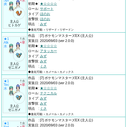
Spt
×水
初期★
:
★☆☆☆☆
炎
ロール
:
サポート
タイプ
:
ほのお
攻撃技
:
ほのお
主人公
弱点
:
みず
ヒトカゲ
◆進化可能: › リザード › リザードン
作品
:
[7] ポケモンマスターズEX
(主人公)
★1
†水
実装日
:
2020/09/03
(ver 2.0.0)
Atk
×草
初期★
:
★☆☆☆☆
水
ロール
:
アタッカー
タイプ
:
みず
攻撃技
:
みず
主人公
弱点
:
くさ
ゼニガメ
◆進化可能: › カメール › カメックス
作品
:
[7] ポケモンマスターズEX
(主人公)
★1
†水
実装日
:
2020/09/03
(ver 2.0.0)
Tec
×草
初期★
:
★☆☆☆☆
水
ロール
:
テクニカル
タイプ
:
みず
攻撃技
:
みず
主人公
弱点
:
くさ
ゼニガメ
◆進化可能: › カメール › カメックス
作品
:
[7] ポケモンマスターズEX
(主人公)
★1
†水
実装日
:
2020/09/03
(ver 2.0.0)