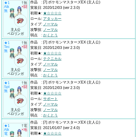
作品
:
[7] ポケモンマスターズEX
(主人公)
★1
†無
Atk
×闘
実装日
:
2020/12/03
(ver 2.3.0)
無
初期★
:
★☆☆☆☆
ロール
:
アタッカー
タイプ
:
ノーマル
主人公
攻撃技
:
ノーマル
ベロリンガ
弱点
:
かくとう
作品
:
[7] ポケモンマスターズEX
(主人公)
★1
†無
Tec
×闘
実装日
:
2020/12/03
(ver 2.3.0)
無
初期★
:
★☆☆☆☆
ロール
:
テクニカル
タイプ
:
ノーマル
主人公
攻撃技
:
ノーマル
ベロリンガ
弱点
:
かくとう
作品
:
[7] ポケモンマスターズEX
(主人公)
★1
†無
Spt
×闘
実装日
:
2020/12/03
(ver 2.3.0)
無
初期★
:
★☆☆☆☆
ロール
:
サポート
タイプ
:
ノーマル
主人公
攻撃技
:
ノーマル
ベロリンガ
弱点
:
かくとう
作品
:
[7] ポケモンマスターズEX
(主人公)
★1
†電
実装日
:
2021/01/07
(ver 2.4.0)
Atk
×地
初期★
:
★☆☆☆☆
電