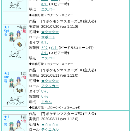
主人公
むし
(スピアー時)
ビードル
弱点
:
エスパー
◆進化可能: › コクーン › スピアー
作品
:
[7] ポケモンマスターズEX
(主人公)
実装日
:
2020/07/20
(ver 1.11.0)
★1
†毒虫
Spt
×超
初期★
:
★☆☆☆☆
虫
ロール
:
サポート
タイプ
:
むし
攻撃技
:
どく
/
むし
(ビードル/コクーン時)
主人公
むし
(スピアー時)
ビードル
弱点
:
エスパー
◆進化可能: › コクーン › スピアー
作品
:
[7] ポケモンマスターズEX
(主人公)
★1
†岩
実装日
:
2020/08/11
(ver 1.12.0)
Atk
×地
初期★
:
★☆☆☆☆
岩
ロール
:
アタッカー
タイプ
:
いわ
攻撃技
:
いわ
主人公
弱点
:
じめん
イシツブテK
◆進化可能: › ゴローンK › ゴローニャK
作品
:
[7] ポケモンマスターズEX
(主人公)
★1
†岩
実装日
:
2020/08/11
(ver 1.12.0)
Tec
×地
初期★
:
★☆☆☆☆
岩
ロール
:
テクニカル