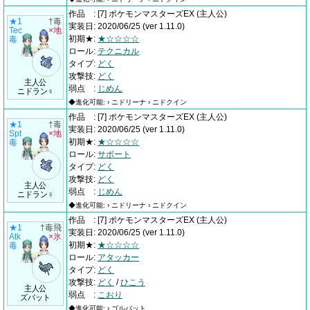
作品
:
[7] ポケモンマスターズEX
(主人公)
★1
†毒
実装日
:
2020/06/25
(ver 1.11.0)
Tec
×地
初期★
:
★☆☆☆☆
毒
ロール
:
テクニカル
タイプ
:
どく
攻撃技
:
どく
主人公
弱点
:
じめん
ニドラン♀
◆進化可能: › ニドリーナ › ニドクイン
作品
:
[7] ポケモンマスターズEX
(主人公)
★1
†毒
実装日
:
2020/06/25
(ver 1.11.0)
Spt
×地
初期★
:
★☆☆☆☆
毒
ロール
:
サポート
タイプ
:
どく
攻撃技
:
どく
主人公
弱点
:
じめん
ニドラン♀
◆進化可能: › ニドリーナ › ニドクイン
作品
:
[7] ポケモンマスターズEX
(主人公)
★1
†毒飛
実装日
:
2020/06/25
(ver 1.11.0)
Atk
×氷
初期★
:
★☆☆☆☆
毒
ロール
:
アタッカー
タイプ
:
どく
攻撃技
:
どく
/
ひこう
主人公
弱点
:
こおり
ズバット
◆進化可能: › ゴルバット