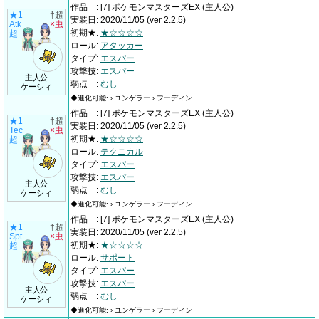
作品
:
[7] ポケモンマスターズEX
(主人公)
★1
†超
実装日
:
2020/11/05
(ver 2.2.5)
Atk
×虫
初期★
:
★☆☆☆☆
超
ロール
:
アタッカー
タイプ
:
エスパー
攻撃技
:
エスパー
主人公
弱点
:
むし
ケーシィ
◆進化可能: › ユンゲラー › フーディン
作品
:
[7] ポケモンマスターズEX
(主人公)
★1
†超
実装日
:
2020/11/05
(ver 2.2.5)
Tec
×虫
初期★
:
★☆☆☆☆
超
ロール
:
テクニカル
タイプ
:
エスパー
攻撃技
:
エスパー
主人公
弱点
:
むし
ケーシィ
◆進化可能: › ユンゲラー › フーディン
作品
:
[7] ポケモンマスターズEX
(主人公)
★1
†超
実装日
:
2020/11/05
(ver 2.2.5)
Spt
×虫
初期★
:
★☆☆☆☆
超
ロール
:
サポート
タイプ
:
エスパー
攻撃技
:
エスパー
主人公
弱点
:
むし
ケーシィ
◆進化可能: › ユンゲラー › フーディン