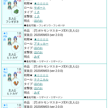
Spt
×炎
初期★
:
★☆☆☆☆
草
ロール
:
サポート
タイプ
:
くさ
攻撃技
:
くさ
主人公
弱点
:
ほのお
フシギダネ
◆進化可能: › フシギソウ › フシギバナ
作品
:
[7] ポケモンマスターズEX
(主人公)
★1
†炎
実装日
:
2020/09/03
(ver 2.0.0)
Atk
×水
初期★
:
★☆☆☆☆
炎
ロール
:
アタッカー
タイプ
:
ほのお
攻撃技
:
ほのお
主人公
弱点
:
みず
ヒトカゲ
◆進化可能: › リザード › リザードン
作品
:
[7] ポケモンマスターズEX
(主人公)
★1
†炎
実装日
:
2020/09/03
(ver 2.0.0)
Tec
×水
初期★
:
★☆☆☆☆
炎
ロール
:
テクニカル
タイプ
:
ほのお
攻撃技
:
ほのお
主人公
弱点
:
みず
ヒトカゲ
◆進化可能: › リザード › リザードン
作品
:
[7] ポケモンマスターズEX
(主人公)
★1
†炎
実装日
:
2020/09/03
(ver 2.0.0)