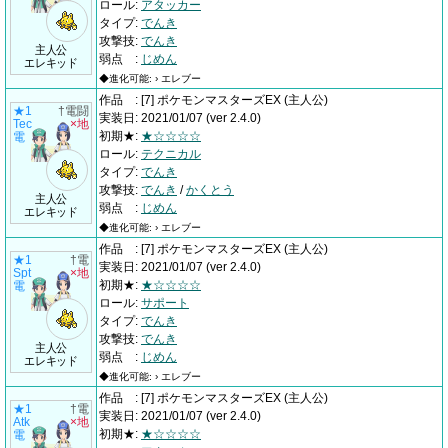
ロール
:
アタッカー
タイプ
:
でんき
攻撃技
:
でんき
主人公
弱点
:
じめん
エレキッド
◆進化可能: › エレブー
作品
:
[7] ポケモンマスターズEX
(主人公)
★1
†電闘
実装日
:
2021/01/07
(ver 2.4.0)
Tec
×地
初期★
:
★☆☆☆☆
電
ロール
:
テクニカル
タイプ
:
でんき
攻撃技
:
でんき
/
かくとう
主人公
弱点
:
じめん
エレキッド
◆進化可能: › エレブー
作品
:
[7] ポケモンマスターズEX
(主人公)
★1
†電
実装日
:
2021/01/07
(ver 2.4.0)
Spt
×地
初期★
:
★☆☆☆☆
電
ロール
:
サポート
タイプ
:
でんき
攻撃技
:
でんき
主人公
弱点
:
じめん
エレキッド
◆進化可能: › エレブー
作品
:
[7] ポケモンマスターズEX
(主人公)
★1
†電
実装日
:
2021/01/07
(ver 2.4.0)
Atk
×地
初期★
:
★☆☆☆☆
電