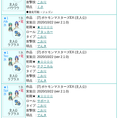
攻撃技
:
こおり
主人公
弱点
:
くさ
パウワウ
◆進化可能: › ジュゴン
作品
:
[7] ポケモンマスターズEX
(主人公)
★1
†氷
Atk
×電
実装日
:
2020/10/22
(ver 2.1.0)
氷
初期★
:
★☆☆☆☆
ロール
:
アタッカー
タイプ
:
こおり
主人公
攻撃技
:
こおり
ラプラス
弱点
:
でんき
作品
:
[7] ポケモンマスターズEX
(主人公)
★1
†氷
Tec
×電
実装日
:
2020/10/22
(ver 2.1.0)
氷
初期★
:
★☆☆☆☆
ロール
:
テクニカル
タイプ
:
こおり
主人公
攻撃技
:
こおり
ラプラス
弱点
:
でんき
作品
:
[7] ポケモンマスターズEX
(主人公)
★1
†氷
Spt
×電
実装日
:
2020/10/22
(ver 2.1.0)
氷
初期★
:
★☆☆☆☆
ロール
:
サポート
タイプ
:
こおり
主人公
攻撃技
:
こおり
ラプラス
弱点
:
でんき