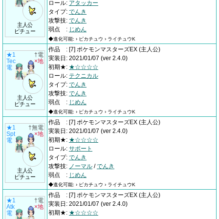
ロール
:
アタッカー
タイプ
:
でんき
攻撃技
:
でんき
主人公
弱点
:
じめん
ピチュー
◆進化可能: › ピカチュウ › ライチュウK
作品
:
[7] ポケモンマスターズEX
(主人公)
★1
†電
実装日
:
2021/01/07
(ver 2.4.0)
Tec
×地
初期★
:
★☆☆☆☆
電
ロール
:
テクニカル
タイプ
:
でんき
攻撃技
:
でんき
主人公
弱点
:
じめん
ピチュー
◆進化可能: › ピカチュウ › ライチュウK
作品
:
[7] ポケモンマスターズEX
(主人公)
★1
†無電
実装日
:
2021/01/07
(ver 2.4.0)
Spt
×地
初期★
:
★☆☆☆☆
電
ロール
:
サポート
タイプ
:
でんき
攻撃技
:
ノーマル
/
でんき
主人公
弱点
:
じめん
ピチュー
◆進化可能: › ピカチュウ › ライチュウK
作品
:
[7] ポケモンマスターズEX
(主人公)
★1
†電
実装日
:
2021/01/07
(ver 2.4.0)
Atk
×地
初期★
:
★☆☆☆☆
電