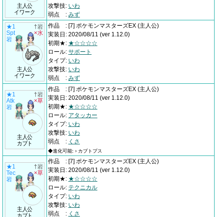
主人公
攻撃技
:
いわ
イワーク
弱点
:
みず
作品
:
[7] ポケモンマスターズEX
(主人公)
★1
†岩
Spt
×水
実装日
:
2020/08/11
(ver 1.12.0)
岩
初期★
:
★☆☆☆☆
ロール
:
サポート
タイプ
:
いわ
主人公
攻撃技
:
いわ
イワーク
弱点
:
みず
作品
:
[7] ポケモンマスターズEX
(主人公)
★1
†岩
実装日
:
2020/08/11
(ver 1.12.0)
Atk
×草
初期★
:
★☆☆☆☆
岩
ロール
:
アタッカー
タイプ
:
いわ
攻撃技
:
いわ
主人公
弱点
:
くさ
カブト
◆進化可能: › カブトプス
作品
:
[7] ポケモンマスターズEX
(主人公)
★1
†岩
実装日
:
2020/08/11
(ver 1.12.0)
Tec
×草
初期★
:
★☆☆☆☆
岩
ロール
:
テクニカル
タイプ
:
いわ
攻撃技
:
いわ
主人公
弱点
:
くさ
カブト