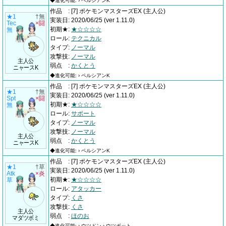
◆進化可能: › ペルシアンK
作品
:
[7] ポケモンマスターズEX
(主人公)
★1
†無
実装日
:
2020/06/25
(ver 1.11.0)
Tec
×闘
初期★
:
★☆☆☆☆
無
ロール
:
テクニカル
タイプ
:
ノーマル
攻撃技
:
ノーマル
主人公
弱点
:
かくとう
ニャースK
◆進化可能: › ペルシアンK
作品
:
[7] ポケモンマスターズEX
(主人公)
★1
†無
実装日
:
2020/06/25
(ver 1.11.0)
Spt
×闘
初期★
:
★☆☆☆☆
無
ロール
:
サポート
タイプ
:
ノーマル
攻撃技
:
ノーマル
主人公
弱点
:
かくとう
ニャースK
◆進化可能: › ペルシアンK
作品
:
[7] ポケモンマスターズEX
(主人公)
★1
†草
実装日
:
2020/06/25
(ver 1.11.0)
Atk
×炎
初期★
:
★☆☆☆☆
草
ロール
:
アタッカー
タイプ
:
くさ
攻撃技
:
くさ
主人公
弱点
:
ほのお
マダツボミ
◆進化可能: › ウツドン › ウツボット