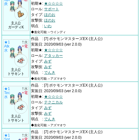
初期★
:
★☆☆☆☆
炎
ロール
:
サポート
タイプ
:
ほのお
攻撃技
:
ほのお
主人公
弱点
:
いわ
ガーディK
◆進化可能: › ウインディ
作品
:
[7] ポケモンマスターズEX
(主人公)
★1
†水
実装日
:
2020/09/03
(ver 2.0.0)
Atk
×電
初期★
:
★☆☆☆☆
水
ロール
:
アタッカー
タイプ
:
みず
攻撃技
:
みず
主人公
弱点
:
でんき
トサキント
◆進化可能: › アズマオウ
作品
:
[7] ポケモンマスターズEX
(主人公)
★1
†水
実装日
:
2020/09/03
(ver 2.0.0)
Tec
×電
初期★
:
★☆☆☆☆
水
ロール
:
テクニカル
タイプ
:
みず
攻撃技
:
みず
主人公
弱点
:
でんき
トサキント
◆進化可能: › アズマオウ
作品
:
[7] ポケモンマスターズEX
(主人公)
★1
†水
実装日
:
2020/09/03
(ver 2.0.0)
Spt
×電