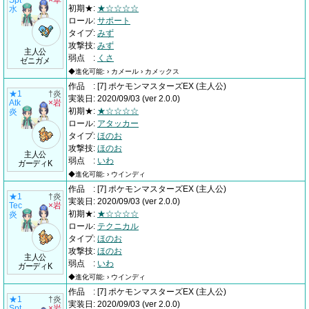
Spt
×草
初期★
:
★☆☆☆☆
水
ロール
:
サポート
タイプ
:
みず
攻撃技
:
みず
主人公
弱点
:
くさ
ゼニガメ
◆進化可能: › カメール › カメックス
作品
:
[7] ポケモンマスターズEX
(主人公)
★1
†炎
実装日
:
2020/09/03
(ver 2.0.0)
Atk
×岩
初期★
:
★☆☆☆☆
炎
ロール
:
アタッカー
タイプ
:
ほのお
攻撃技
:
ほのお
主人公
弱点
:
いわ
ガーディK
◆進化可能: › ウインディ
作品
:
[7] ポケモンマスターズEX
(主人公)
★1
†炎
実装日
:
2020/09/03
(ver 2.0.0)
Tec
×岩
初期★
:
★☆☆☆☆
炎
ロール
:
テクニカル
タイプ
:
ほのお
攻撃技
:
ほのお
主人公
弱点
:
いわ
ガーディK
◆進化可能: › ウインディ
作品
:
[7] ポケモンマスターズEX
(主人公)
★1
†炎
実装日
:
2020/09/03
(ver 2.0.0)
Spt
×岩