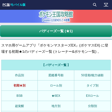
PC版
/
モバイル版
バディーズ一覧 (★1)
スマホ用ゲームアプリ『ポケモンマスターズEX』(ポケマスEX) に登
場する初期★1のバディーズ一覧 (トレーナー&ポケモン一覧) 。
【 バディーズ一覧 】
作品別
図鑑番号順
50音順/能力値順
初期★別
ロール別
タイプ別
BSB
★6EX
EXロール
超覚醒
地方別
分類別