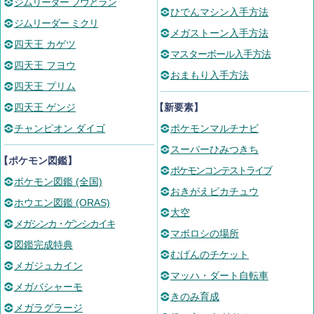
ジムリーダー フウとラン
ひでんマシン入手方法
ジムリーダー ミクリ
メガストーン入手方法
四天王 カゲツ
マスターボール入手方法
四天王 フヨウ
おまもり入手方法
四天王 プリム
四天王 ゲンジ
【新要素】
チャンピオン ダイゴ
ポケモンマルチナビ
スーパーひみつきち
【ポケモン図鑑】
ポケモンコンテストライブ
ポケモン図鑑 (全国)
おきがえピカチュウ
ホウエン図鑑 (ORAS)
大空
メガシンカ・ゲンシカイキ
マボロシの場所
図鑑完成特典
むげんのチケット
メガジュカイン
マッハ・ダート自転車
メガバシャーモ
きのみ育成
メガラグラージ