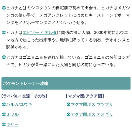
ヒガナとはミシロタウンの自宅前で初めて出会う。ヒガナはメガシ
ンカの使い手で、メガアンクレットにはめたキーストーンでボーマ
ンダをメガボーマンダにメガシンカさせる。
ヒガナは
エピソード デルタ
に関係の深い人物。3000年前にホウエ
ン地方で起こった出来事や、地球に降ってくる隕石、デオキシスと
関係がある。
ヒガナはゴニョニョを連れて旅している。ゴニョニョの名前はシガ
ナで、ヒガナが昔一緒にいた人物と同じ名前になっている。
ポケモントレーナー攻略
【ライバル・友達・その他】
【マグマ団/アクア団】
ハルカ/ユウキ
マグマ団ボス マツブサ
ミツル
アクア団ボス アオギリ
ギリー