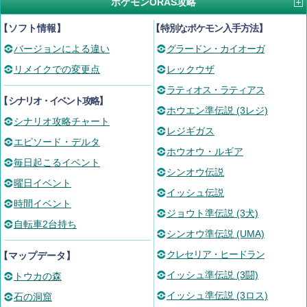
ポケモンORAS攻略
【ソフト情報】
【
特別なポケモン入手方法
】
バージョンによる違い
グラードン・カイオーガ
リメイクでの変更点
レックウザ
ラティオス・ラティアス
【
シナリオ・イベント攻略
】
ホウエン準伝説 (3レジ)
シナリオ攻略チャート
レジギガス
エピソード・デルタ
ホウオウ・ルギア
毎日起こるイベント
シンオウ伝説
曜日イベント
イッシュ伝説
時間イベント
ジョウト準伝説 (3犬)
自転車2台持ち
シンオウ準伝説 (UMA)
クレセリア・ヒードラン
【マップデータ】
イッシュ準伝説 (3闘)
トウカの森
イッシュ準伝説 (3ロス)
石の洞窟