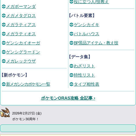
役に立つ人/技教え
メガボーマンダ
メガメタグロス
【バトル要素】
メガラティアス
ゲンシカイキ
メガラティオス
バトルハウス
ゲンシカイオーガ
BP景品アイテム・教え技
ゲンシグラードン
【データ集】
メガレックウザ
わざリスト
【新ポケモン】
特性リスト
新メガシンカポケモン一覧
タイプ相性表
ポケモンORAS攻略 全記事 ›
2026年2月27日 (金)
ポケモン30周年！