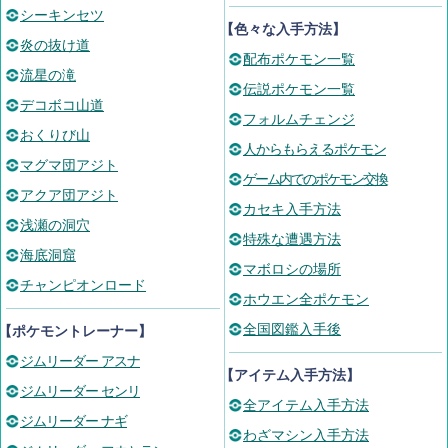
シーキンセツ
【色々な入手方法】
炎の抜け道
配布ポケモン一覧
流星の滝
伝説ポケモン一覧
デコボコ山道
フォルムチェンジ
おくりび山
人からもらえるポケモン
マグマ団アジト
ゲーム内でのポケモン交換
アクア団アジト
カセキ入手方法
浅瀬の洞穴
特殊な遭遇方法
海底洞窟
マボロシの場所
チャンピオンロード
ホウエン全ポケモン
全国図鑑入手後
【ポケモントレーナー】
ジムリーダー アスナ
【アイテム入手方法】
ジムリーダー センリ
全アイテム入手方法
ジムリーダー ナギ
わざマシン入手方法