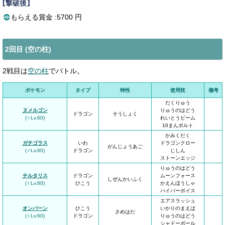
【撃破後】
もらえる賞金 :5700 円
2回目 (空の柱)
2戦目は
空の柱
でバトル。
ポケモン
タイプ
特性
使用技
備考
だくりゅう
ヌメルゴン
りゅうのはどう
ドラゴン
そうしょく
(♀Lv.60)
れいとうビーム
10まんボルト
かみくだく
ガチゴラス
いわ
ドラゴンクロー
がんじょうあご
(♂Lv.60)
ドラゴン
じしん
ストーンエッジ
りゅうのはどう
チルタリス
ドラゴン
ムーンフォース
しぜんかいふく
(♀Lv.60)
ひこう
かえんほうしゃ
ハイパーボイス
エアスラッシュ
オンバーン
ひこう
いかりのまえば
さめはだ
(♀Lv.60)
ドラゴン
りゅうのはどう
シャドーボール