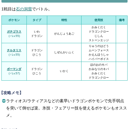
1戦目は
石の洞窟
でバトル。
ポケモン
タイプ
特性
使用技
備考
かみくだく
ガチゴラス
いわ
ドラゴンクロー
がんじょうあご
(♂Lv.55)
ドラゴン
じしん
ストーンエッジ
りゅうのはどう
チルタリス
ドラゴン
ムーンフォース
しぜんかいふく
(♀Lv.55)
ひこう
かえんほうしゃ
ハイパーボイス
ほのおのキバ
ボーマンダ
ドラゴン
かみなりのキバ
いかく
(♂Lv.57)
ひこう
かみくだく
ドラゴンクロー
【攻略メモ】
ラティオス/ラティアスなどの素早いドラゴンポケモンで先手弱点
を突いて倒せば楽。氷技・フェアリー技を使えるポケモンもオスス
メ。