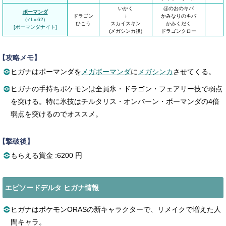
いかく
ほのおのキバ
ボーマンダ
ドラゴン
↓
かみなりのキバ
(♂Lv.62)
ひこう
スカイスキン
かみくだく
[ボーマンダナイト]
(メガシンカ後)
ドラゴンクロー
【攻略メモ】
ヒガナはボーマンダを
メガボーマンダ
に
メガシンカ
させてくる。
ヒガナの手持ちポケモンは全員氷・ドラゴン・フェアリー技で弱点
を突ける。特に氷技はチルタリス・オンバーン・ボーマンダの4倍
弱点を突けるのでオススメ。
【撃破後】
もらえる賞金 :6200 円
エピソードデルタ ヒガナ情報
ヒガナはポケモンORASの新キャラクターで、リメイクで増えた人
間キャラ。