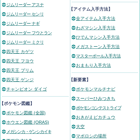
ジムリーダー アスナ
【アイテム入手方法】
ジムリーダー センリ
全アイテム入手方法
ジムリーダー ナギ
わざマシン入手方法
ジムリーダー フウとラン
ひでんマシン入手方法
ジムリーダー ミクリ
メガストーン入手方法
四天王 カゲツ
マスターボール入手方法
四天王 フヨウ
おまもり入手方法
四天王 プリム
四天王 ゲンジ
【新要素】
チャンピオン ダイゴ
ポケモンマルチナビ
スーパーひみつきち
【ポケモン図鑑】
ポケモンコンテストライブ
ポケモン図鑑 (全国)
おきがえピカチュウ
ホウエン図鑑 (ORAS)
大空
メガシンカ・ゲンシカイキ
マボロシの場所