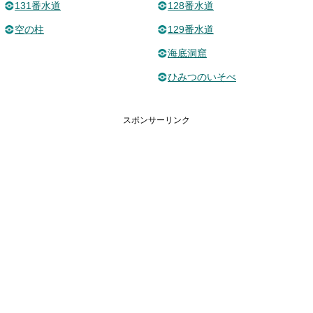
131番水道
128番水道
空の柱
129番水道
海底洞窟
ひみつのいそべ
スポンサーリンク