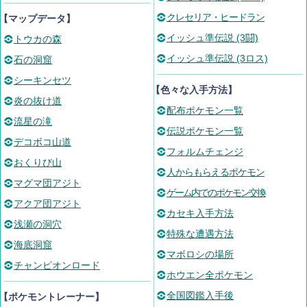
クレセリア・ヒードラン
【マップデータ】
イッシュ準伝説 (3闘)
トウカの森
イッシュ準伝説 (3ロス)
石の洞窟
シーキンセツ
【色々な入手方法】
炎の抜け道
配布ポケモン一覧
流星の滝
伝説ポケモン一覧
デコボコ山道
フォルムチェンジ
おくりび山
人からもらえるポケモン
マグマ団アジト
ゲーム内でのポケモン交換
アクア団アジト
カセキ入手方法
浅瀬の洞穴
特殊な遭遇方法
海底洞窟
マボロシの場所
チャンピオンロード
ホウエン全ポケモン
全国図鑑入手後
【ポケモントレーナー】