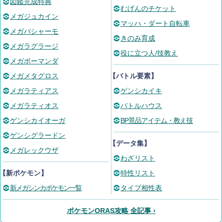
図鑑完成特典
むげんのチケット
メガジュカイン
マッハ・ダート自転車
メガバシャーモ
きのみ育成
メガラグラージ
役に立つ人/技教え
メガボーマンダ
メガメタグロス
【バトル要素】
メガラティアス
ゲンシカイキ
メガラティオス
バトルハウス
ゲンシカイオーガ
BP景品アイテム・教え技
ゲンシグラードン
【データ集】
メガレックウザ
わざリスト
【新ポケモン】
特性リスト
新メガシンカポケモン一覧
タイプ相性表
ポケモンORAS攻略 全記事 ›