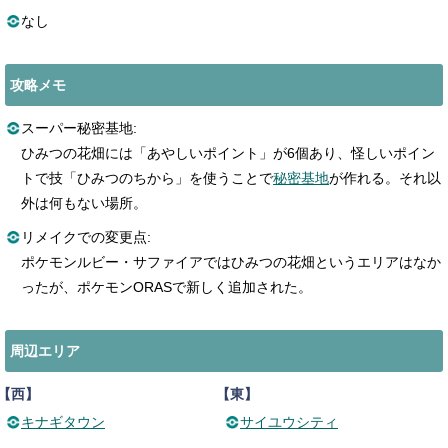
なし
攻略メモ
スーパー秘密基地:
ひみつの花畑には「あやしいポイント」が6個あり、怪しいポイン
トで技「ひみつのちから」を使うことで
秘密基地
が作れる。それ以
外は何もない場所。
リメイクでの変更点:
ポケモンルビー・サファイアではひみつの花畑というエリアはなか
ったが、ポケモンORASで新しく追加された。
周辺エリア
【西】
【東】
キナギタウン
サイユウシティ