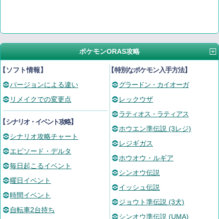
ポケモンORAS攻略
【ソフト情報】
【
特別なポケモン入手方法
】
バージョンによる違い
グラードン・カイオーガ
リメイクでの変更点
レックウザ
ラティオス・ラティアス
【
シナリオ・イベント攻略
】
ホウエン準伝説 (3レジ)
シナリオ攻略チャート
レジギガス
エピソード・デルタ
ホウオウ・ルギア
毎日起こるイベント
シンオウ伝説
曜日イベント
イッシュ伝説
時間イベント
ジョウト準伝説 (3犬)
自転車2台持ち
シンオウ準伝説 (UMA)