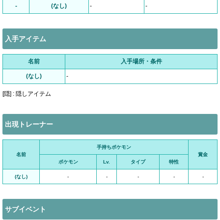
-
(なし)
-
-
入手アイテム
名前
入手場所・条件
(なし)
-
[隠] : 隠しアイテム
出現トレーナー
手持ちポケモン
名前
賞金
ポケモン
Lv.
タイプ
特性
(なし)
-
-
-
-
-
サブイベント