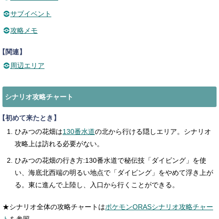
サブイベント
攻略メモ
【関連】
周辺エリア
シナリオ攻略チャート
【初めて来たとき】
ひみつの花畑は
130番水道
の北から行ける隠しエリア。シナリオ
攻略上は訪れる必要がない。
ひみつの花畑の行き方:130番水道で秘伝技「ダイビング」を使
い、海底北西端の明るい地点で「ダイビング」をやめて浮き上が
る。東に進んで上陸し、入口から行くことができる。
★シナリオ全体の攻略チャートは
ポケモンORASシナリオ攻略チャー