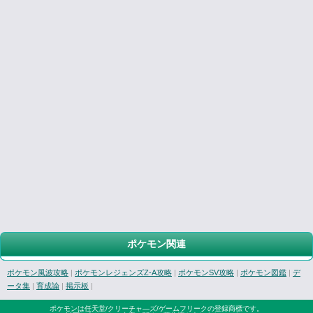
ポケモン関連
ポケモン風波攻略
|
ポケモンレジェンズZ-A攻略
|
ポケモンSV攻略
|
ポケモン図鑑
|
デ
ータ集
|
育成論
|
掲示板
|
ポケモンは任天堂/クリーチャ―ズ/ゲームフリークの登録商標です。