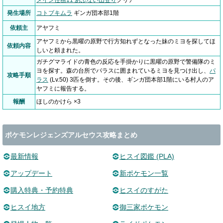
メイン任務11 あぶない山登り
クリア
発生場所
コトブキムラ
ギンガ団本部1階
依頼主
アヤフミ
アヤフミから黒曜の原野で行方知れずとなった妹のミヨを探してほ
依頼内容
しいと頼まれた。
ガチグマライドの青色の反応を手掛かりに黒曜の原野で警備隊のミ
ヨを探す。森の台所でパラスに囲まれているミヨを見つけ出し、
パ
攻略手順
ラス
(Lv.50) 3匹を倒す。その後、ギンガ団本部1階にいる村人のア
ヤフミに報告する。
報酬
ほしのかけら ×3
ポケモンレジェンズアルセウス攻略まとめ
最新情報
ヒスイ図鑑 (PLA)
アップデート
新ポケモン一覧
購入特典・予約特典
ヒスイのすがた
ヒスイ地方
御三家ポケモン