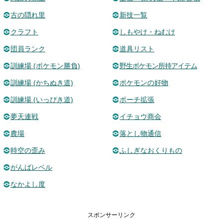
古の隠れ里
新技一覧
クラフト
しもやけ・ねむけ
団員ランク
道具リスト
訓練場 (ポケモン勝負)
野生ポケモン所持アイテム
訓練場 (かちぬき道)
ポケモンの好物
訓練場 (いっぴき道)
ポーチ拡張
夢天連戦
イチョウ商会
農場
落とし物通信
時空の歪み
ふしぎなおくりもの
がんばレベル
なかよし度
スポンサーリンク