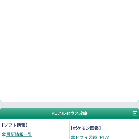
PLアルセウス攻略
【ソフト情報】
【ポケモン図鑑】
最新情報一覧
ヒスイ図鑑 (PLA)