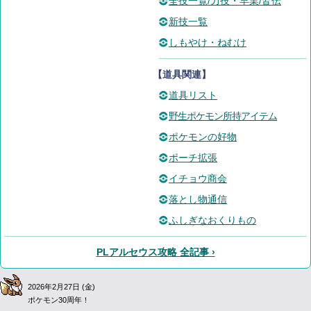
全技一覧/力技・早業/皆伝
新技一覧
しもやけ・ねむけ
【道具関連】
道具リスト
野生ポケモン所持アイテム
ポケモンの好物
ポーチ拡張
イチョウ商会
落とし物通信
ふしぎなおくりもの
PLアルセウス攻略 全記事 ›
2026年2月27日 (金)
ポケモン30周年！