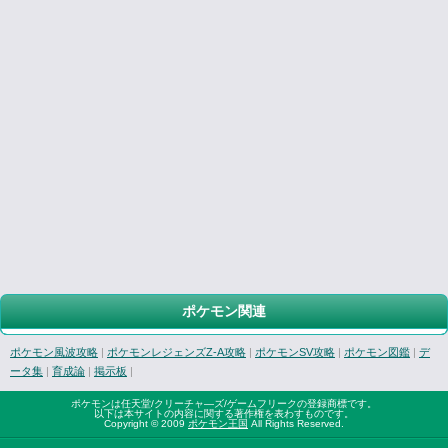
ポケモン関連
ポケモン風波攻略
|
ポケモンレジェンズZ-A攻略
|
ポケモンSV攻略
|
ポケモン図鑑
|
デ
ータ集
|
育成論
|
掲示板
|
ポケモンは任天堂/クリーチャ―ズ/ゲームフリークの登録商標です。
以下は本サイトの内容に関する著作権を表わすものです。
Copyright © 2009
ポケモン王国
All Rights Reserved.