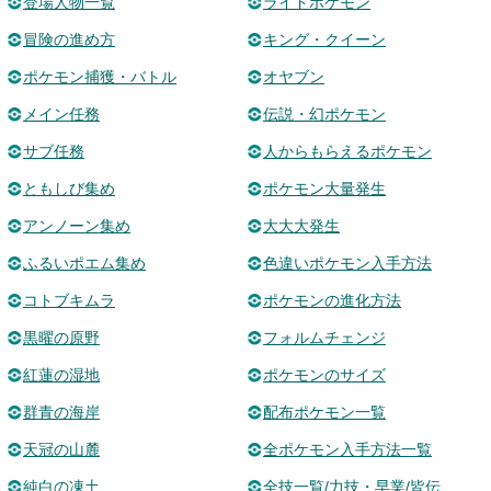
登場人物一覧
ライドポケモン
冒険の進め方
キング・クイーン
ポケモン捕獲・バトル
オヤブン
メイン任務
伝説・幻ポケモン
サブ任務
人からもらえるポケモン
ともしび集め
ポケモン大量発生
アンノーン集め
大大大発生
ふるいポエム集め
色違いポケモン入手方法
コトブキムラ
ポケモンの進化方法
黒曜の原野
フォルムチェンジ
紅蓮の湿地
ポケモンのサイズ
群青の海岸
配布ポケモン一覧
天冠の山麓
全ポケモン入手方法一覧
純白の凍土
全技一覧/力技・早業/皆伝