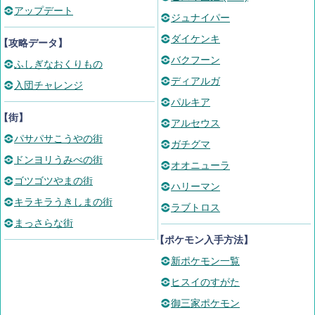
アップデート
ジュナイパー
ダイケンキ
【攻略データ】
バクフーン
ふしぎなおくりもの
ディアルガ
入団チャレンジ
パルキア
【街】
アルセウス
パサパサこうやの街
ガチグマ
ドンヨリうみべの街
オオニューラ
ゴツゴツやまの街
ハリーマン
キラキラうきしまの街
ラブトロス
まっさらな街
【ポケモン入手方法】
新ポケモン一覧
ヒスイのすがた
御三家ポケモン