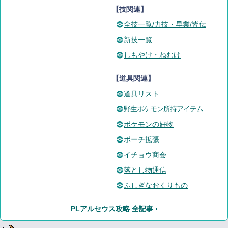
【技関連】
全技一覧/力技・早業/皆伝
新技一覧
しもやけ・ねむけ
【道具関連】
道具リスト
野生ポケモン所持アイテム
ポケモンの好物
ポーチ拡張
イチョウ商会
落とし物通信
ふしぎなおくりもの
PLアルセウス攻略 全記事 ›