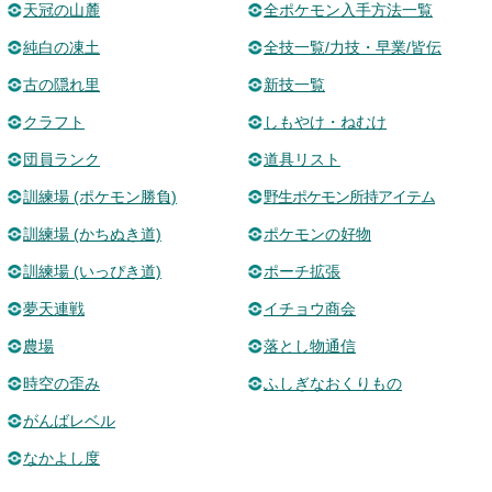
天冠の山麓
全ポケモン入手方法一覧
純白の凍土
全技一覧/力技・早業/皆伝
古の隠れ里
新技一覧
クラフト
しもやけ・ねむけ
団員ランク
道具リスト
訓練場 (ポケモン勝負)
野生ポケモン所持アイテム
訓練場 (かちぬき道)
ポケモンの好物
訓練場 (いっぴき道)
ポーチ拡張
夢天連戦
イチョウ商会
農場
落とし物通信
時空の歪み
ふしぎなおくりもの
がんばレベル
なかよし度