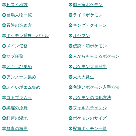
ヒスイ地方
御三家ポケモン
登場人物一覧
ライドポケモン
冒険の進め方
キング・クイーン
ポケモン捕獲・バトル
オヤブン
メイン任務
伝説・幻ポケモン
サブ任務
人からもらえるポケモン
ともしび集め
ポケモン大量発生
アンノーン集め
大大大発生
ふるいポエム集め
色違いポケモン入手方法
コトブキムラ
ポケモンの進化方法
黒曜の原野
フォルムチェンジ
紅蓮の湿地
ポケモンのサイズ
群青の海岸
配布ポケモン一覧