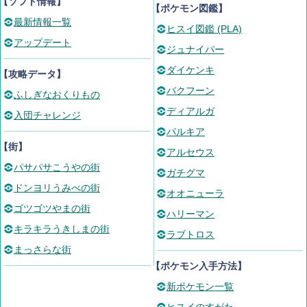
【ソフト情報】
【ポケモン図鑑】
最新情報一覧
ヒスイ図鑑 (PLA)
アップデート
ジュナイパー
ダイケンキ
【攻略データ】
バクフーン
ふしぎなおくりもの
ディアルガ
入団チャレンジ
パルキア
【街】
アルセウス
パサパサこうやの街
ガチグマ
ドンヨリうみべの街
オオニューラ
ゴツゴツやまの街
ハリーマン
キラキラうきしまの街
ラブトロス
まっさらな街
【ポケモン入手方法】
新ポケモン一覧