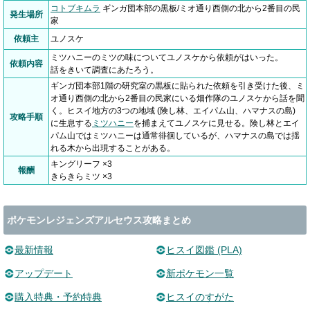
コトブキムラ
ギンガ団本部の黒板/ミオ通り西側の北から2番目の民
発生場所
家
依頼主
ユノスケ
ミツハニーのミツの味についてユノスケから依頼がはいった。
依頼内容
話をきいて調査にあたろう。
ギンガ団本部1階の研究室の黒板に貼られた依頼を引き受けた後、ミ
オ通り西側の北から2番目の民家にいる畑作隊のユノスケから話を聞
く。ヒスイ地方の3つの地域 (険し林、エイパム山、ハマナスの島)
攻略手順
に生息する
ミツハニー
を捕まえてユノスケに見せる。険し林とエイ
パム山ではミツハニーは通常徘徊しているが、ハマナスの島では揺
れる木から出現することがある。
キングリーフ ×3
報酬
きらきらミツ ×3
ポケモンレジェンズアルセウス攻略まとめ
最新情報
ヒスイ図鑑 (PLA)
アップデート
新ポケモン一覧
購入特典・予約特典
ヒスイのすがた