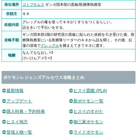
発生場所
コトブキムラ
ギンガ団本部の黒板/医療隊執務室
依頼主
キネ
グレッグルの毒を使ってキネがくすりをつくるらしい。
依頼内容
話をきいて手伝いをする。
ギンガ団本部1階の研究室の黒板に貼られた依頼を引き受けた後、医
攻略手順
療隊執務室にいる医療隊リーダーのキネから話を聞く。その後、紅
蓮の湿地で
グレッグル
を捕まえてきてキネに渡す。
なんでもなおし ×3
報酬
けいけんアメS ×3
ポケモンレジェンズアルセウス攻略まとめ
最新情報
ヒスイ図鑑 (PLA)
アップデート
新ポケモン一覧
購入特典・予約特典
ヒスイのすがた
ヒスイ地方
御三家ポケモン
登場人物一覧
ライドポケモン