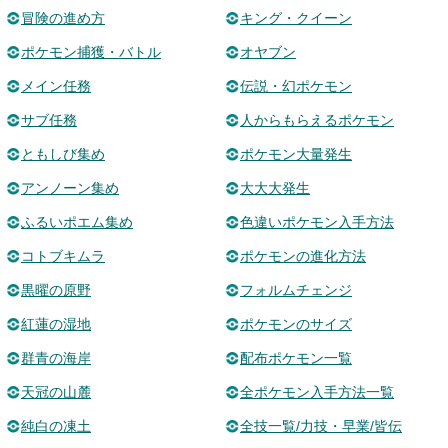
冒険の進め方
キング・クイーン
ポケモン捕獲・バトル
オヤブン
メイン任務
伝説・幻ポケモン
サブ任務
人からもらえるポケモン
ともしび集め
ポケモン大量発生
アンノーン集め
大大大発生
ふるいポエム集め
色違いポケモン入手方法
コトブキムラ
ポケモンの進化方法
黒曜の原野
フォルムチェンジ
紅蓮の湿地
ポケモンのサイズ
群青の海岸
配布ポケモン一覧
天冠の山麓
全ポケモン入手方法一覧
純白の凍土
全技一覧/力技・早業/皆伝