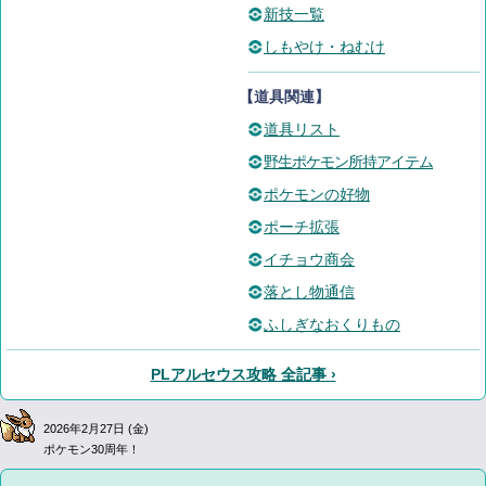
新技一覧
しもやけ・ねむけ
【道具関連】
道具リスト
野生ポケモン所持アイテム
ポケモンの好物
ポーチ拡張
イチョウ商会
落とし物通信
ふしぎなおくりもの
PLアルセウス攻略 全記事 ›
2026年2月27日 (金)
ポケモン30周年！