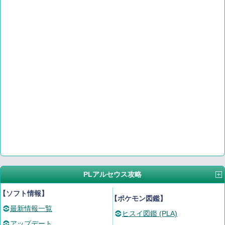
PLアルセウス攻略
【ソフト情報】
【ポケモン図鑑】
最新情報一覧
ヒスイ図鑑 (PLA)
アップデート