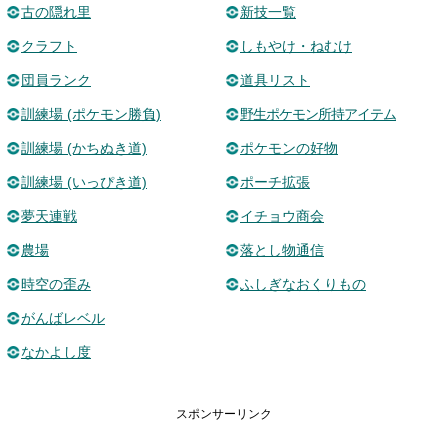
古の隠れ里
新技一覧
クラフト
しもやけ・ねむけ
団員ランク
道具リスト
訓練場 (ポケモン勝負)
野生ポケモン所持アイテム
訓練場 (かちぬき道)
ポケモンの好物
訓練場 (いっぴき道)
ポーチ拡張
夢天連戦
イチョウ商会
農場
落とし物通信
時空の歪み
ふしぎなおくりもの
がんばレベル
なかよし度
スポンサーリンク