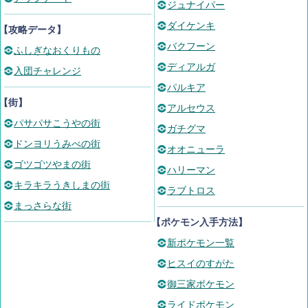
ジュナイパー
ダイケンキ
【攻略データ】
バクフーン
ふしぎなおくりもの
ディアルガ
入団チャレンジ
パルキア
【街】
アルセウス
パサパサこうやの街
ガチグマ
ドンヨリうみべの街
オオニューラ
ゴツゴツやまの街
ハリーマン
キラキラうきしまの街
ラブトロス
まっさらな街
【ポケモン入手方法】
新ポケモン一覧
ヒスイのすがた
御三家ポケモン
ライドポケモン