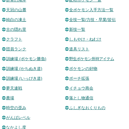
群青の海岸
配布ポケモン一覧
天冠の山麓
全ポケモン入手方法一覧
純白の凍土
全技一覧/力技・早業/皆伝
古の隠れ里
新技一覧
クラフト
しもやけ・ねむけ
団員ランク
道具リスト
訓練場 (ポケモン勝負)
野生ポケモン所持アイテム
訓練場 (かちぬき道)
ポケモンの好物
訓練場 (いっぴき道)
ポーチ拡張
夢天連戦
イチョウ商会
農場
落とし物通信
時空の歪み
ふしぎなおくりもの
がんばレベル
なかよし度