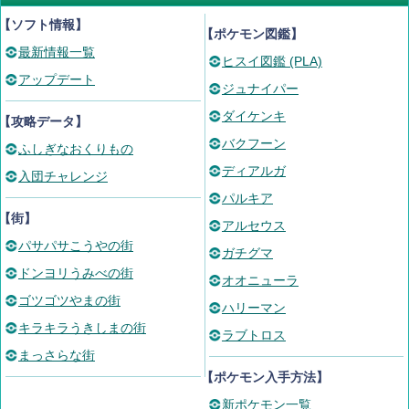
【ソフト情報】
【ポケモン図鑑】
最新情報一覧
ヒスイ図鑑 (PLA)
アップデート
ジュナイパー
ダイケンキ
【攻略データ】
バクフーン
ふしぎなおくりもの
ディアルガ
入団チャレンジ
パルキア
【街】
アルセウス
パサパサこうやの街
ガチグマ
ドンヨリうみべの街
オオニューラ
ゴツゴツやまの街
ハリーマン
キラキラうきしまの街
ラブトロス
まっさらな街
【ポケモン入手方法】
新ポケモン一覧