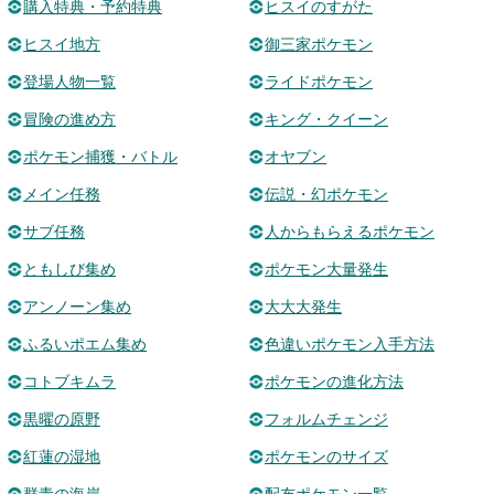
購入特典・予約特典
ヒスイのすがた
ヒスイ地方
御三家ポケモン
登場人物一覧
ライドポケモン
冒険の進め方
キング・クイーン
ポケモン捕獲・バトル
オヤブン
メイン任務
伝説・幻ポケモン
サブ任務
人からもらえるポケモン
ともしび集め
ポケモン大量発生
アンノーン集め
大大大発生
ふるいポエム集め
色違いポケモン入手方法
コトブキムラ
ポケモンの進化方法
黒曜の原野
フォルムチェンジ
紅蓮の湿地
ポケモンのサイズ