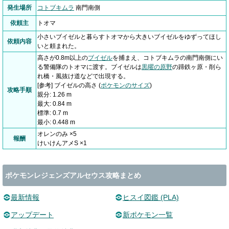
発生場所
コトブキムラ
南門南側
依頼主
トオマ
小さいブイゼルと暮らすトオマから大きいブイゼルをゆずってほし
依頼内容
いと頼まれた。
高さが0.8m以上の
ブイゼル
を捕まえ、コトブキムラの南門南側にい
る警備隊のトオマに渡す。ブイゼルは
黒曜の原野
の蹄鉄ヶ原・削ら
れ橋・風抜け道などで出現する。
[参考] ブイゼルの高さ (
ポケモンのサイズ
)
攻略手順
親分: 1.26 m
最大: 0.84 m
標準: 0.7 m
最小: 0.448 m
オレンのみ ×5
報酬
けいけんアメS ×1
ポケモンレジェンズアルセウス攻略まとめ
最新情報
ヒスイ図鑑 (PLA)
アップデート
新ポケモン一覧