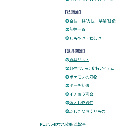
【技関連】
全技一覧/力技・早業/皆伝
新技一覧
しもやけ・ねむけ
【道具関連】
道具リスト
野生ポケモン所持アイテム
ポケモンの好物
ポーチ拡張
イチョウ商会
落とし物通信
ふしぎなおくりもの
PLアルセウス攻略 全記事 ›