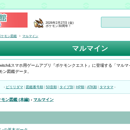
2026年2月27日 (金)
ポケモン30周年！
ポケモン図鑑
マルマイン
マルマイン
do Switch&スマホ用ゲームアプリ『ポケモンクエスト』に登場する「マルマ
モン図鑑データ。
‹
ビリリダマ
|
図鑑番号順
|
50音順
|
タイプ別
|
HP順
|
ATK順
|
タマタマ
›
モン図鑑 (本編)
›
マルマイン
ンの基本データ