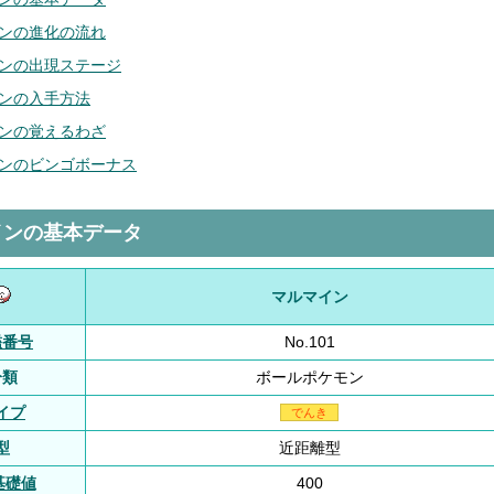
ンの進化の流れ
ンの出現ステージ
ンの入手方法
ンの覚えるわざ
ンのビンゴボーナス
インの基本データ
マルマイン
鑑番号
No.101
分類
ボールポケモン
イプ
でんき
型
近距離型
基礎値
400