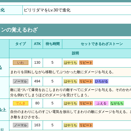
進化
ビリリダマをLv.30で進化
インの覚えるわざ
タイプ
ATK
待ち時間
セットできるわざストーン
説明
130
5
いわ
はやうち
リピート
る
まわりを回転しながら移動してぶつかった敵にダメージを与える。
494
5
ノーマル
はやうち
リピート
ひろがる
敵に近づいて爆発をおこしまわりの敵すべてにダメージを与える。そのかわ
分も倒れてしまうほどのダメージを受けてしまう。
80
5
でんき
はやうち
リピート
ふえる
ながもち
ルト
自分のまわりにものすごい電気を放出してまわりの敵にダメージを与える。
き敵をまひさせる。
163
5
ノーマル
はやうち
リピート
り