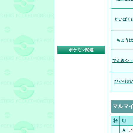
だいばく
ちょうは
ポケモン関連
でんきショ
ひかりの
マルマ
枠
組
A
ノ