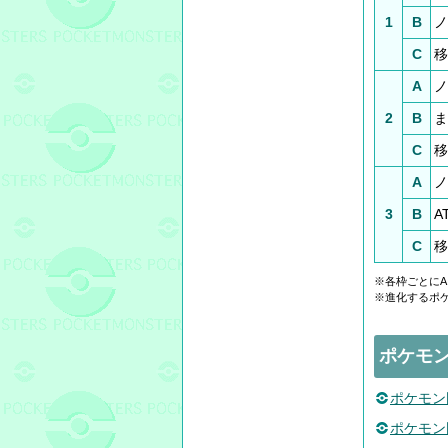
1
B
ノ
C
移
A
ノ
2
B
ま
C
移
A
ノ
3
B
A
C
移
※各枠ごとにA
※進化するポ
ポケモ
ポケモン
ポケモン図