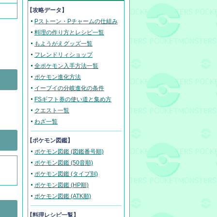
【攻略データ】
Pストーン・Pチャームの仕組み
料理の作り方とレシピ一覧
もようがえグッズ一覧
フレンドリィショップ
全ポケモン入手方法一覧
ポケモン進化方法
イーブイの分岐進化の条件
FSギフト券の使い道と集め方
クエスト一覧
わざ一覧
【ポケモン図鑑】
ポケモン図鑑 (図鑑番号順)
ポケモン図鑑 (50音順)
ポケモン図鑑 (タイプ別)
ポケモン図鑑 (HP順)
ポケモン図鑑 (ATK順)
【料理レシピ一覧】