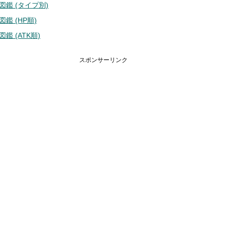
図鑑 (タイプ別)
鑑 (HP順)
鑑 (ATK順)
スポンサーリンク