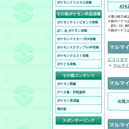
ポケモンクリスタル攻略
AT
その他ポケモン作品攻略
※素の能力値
※鍋ボーナス
ポケモンチャンピオンズ攻略
鉄0～10 , 銅50
※鍋ボーナスは
ぽこ あ ポケモン攻略
ポケモンマスターズEX攻略
マルマ
ポケモンスクランブルSP攻略
ポケモンクエスト攻略
ビリリダマ
ポケとる攻略
⇒
マルマイ
その他コンテンツ
マルマ
ポケモン図鑑
データ集・対戦資料
ポケモン育成論
出現
掲示板
スポンサーリンク
マルマ