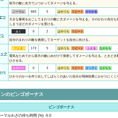
前方の敵に全力でぶつかってダメージを与える。
683
5
ノーマル
はやうち
リピート
ひろがる
はつ
大きな爆発をおこしてまわりの敵に大ダメージを与える。そのかわり自分も
しまうほどのダメージを受ける。
0
2
あく
はやうち
リピート
つ
自分のまわりの敵を挑発してターゲットを自分に向ける。
173
5
でんき
はやうち
リピート
ふえる
ながもち
ック
電気をためてから前方の敵にめがけて発射してダメージを与える。ときどき
ひさせる。
0
3
エスパー
はやうち
リピート
けっそく
ながもち
かべ
ひかりのかべを作り出してしばらくのあいだ自分が弱体効果にかかりにくく
インのビンゴボーナス
ビンゴボーナス
ーマルわざの待ち時間 (%) -5.0