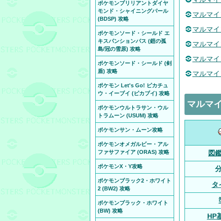
ポケモンブリリアントダイヤ
モンド・シャイニングパール
マルマイ
(BDSP) 攻略
マルマイ
ポケモンソード・シールド エ
キスパンションパス (鎧の孤
マルマイ
島/冠の雪原) 攻略
マルマイ
ポケモンソード・シールド (剣
盾) 攻略
マルマイ
ポケモン Let's Go! ピカチュ
ウ・イーブイ (ピカブイ) 攻略
マルマ
ポケモンウルトラサン・ウル
トラムーン (USUM) 攻略
ポケモンサン・ムーン攻略
ポケモンオメガルビー・アル
ファサファイア (ORAS) 攻略
図
ポケモンX・Y攻略
ポケモンブラック2・ホワイト
タ
2 (BW2) 攻略
ポケモンブラック・ホワイト
(BW) 攻略
HP