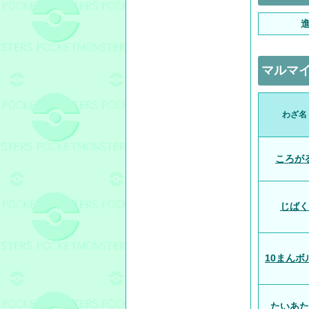
マルマ
わざ名
ころが
じばく
10まんボ
たいあた