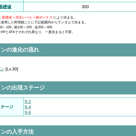
K基礎値
300
は
基礎値 + 現在レベル + 鍋ボーナス
により決まる。
は使用した料理鍋ごとに下記範囲内からランダムで決まる。
～100 , 銀100～200 , 金300～400
HPとATKでそれぞれ異なり、一度決まると不変。
インの進化の流れ
ン
[Lv.30]
インの出現ステージ
9-2
ステージ
9-4
9-6
インの入手方法