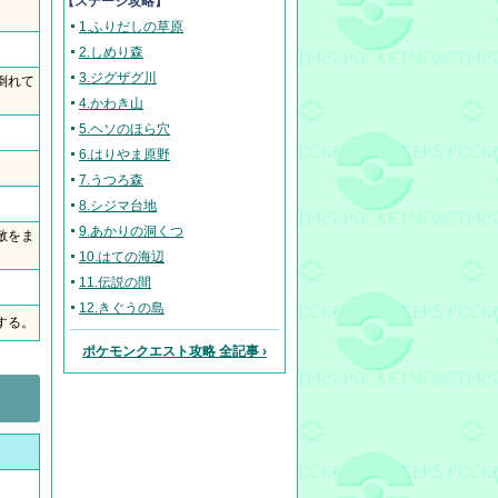
【ステージ攻略】
1.ふりだしの草原
2.しめり森
3.ジグザグ川
倒れて
4.かわき山
5.ヘソのほら穴
6.はりやま原野
7.うつろ森
8.シジマ台地
9.あかりの洞くつ
敵をま
10.はての海辺
11.伝説の間
12.きぐうの島
する。
ポケモンクエスト攻略 全記事 ›