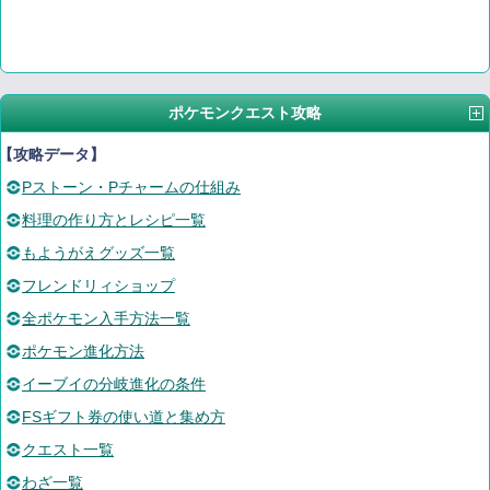
ポケモンクエスト攻略
【攻略データ】
Pストーン・Pチャームの仕組み
料理の作り方とレシピ一覧
もようがえグッズ一覧
フレンドリィショップ
全ポケモン入手方法一覧
ポケモン進化方法
イーブイの分岐進化の条件
FSギフト券の使い道と集め方
クエスト一覧
わざ一覧