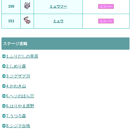
150
ミュウツー
エスパー
151
ミュウ
エスパー
ステージ攻略
1.ふりだしの草原
2.しめり森
3.ジグザグ川
4.かわき山
5.ヘソのほら穴
6.はりやま原野
7.うつろ森
8.シジマ台地