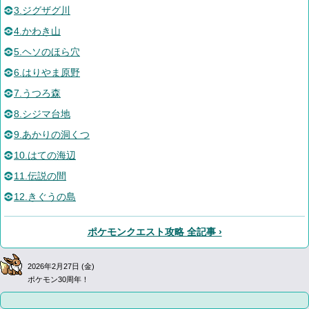
3.ジグザグ川
4.かわき山
5.ヘソのほら穴
6.はりやま原野
7.うつろ森
8.シジマ台地
9.あかりの洞くつ
10.はての海辺
11.伝説の間
12.きぐうの島
ポケモンクエスト攻略 全記事 ›
2026年2月27日 (金)
ポケモン30周年！