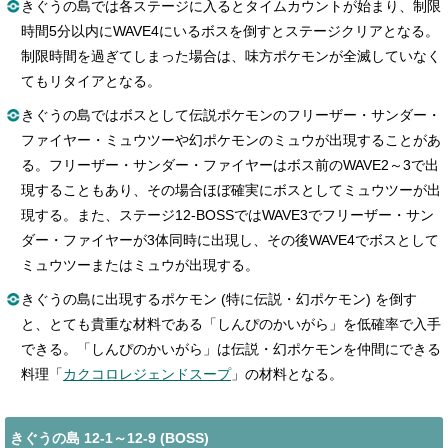
きぐうの島では各ステージに入るとタイムカウントが始まり、制限
時間5分以内にWAVE4にいるボスを倒すとステージクリアとなる。
制限時間を過ぎてしまった場合は、味方ポケモンが全滅していなく
てもリタイアとなる。
きぐうの島ではボスとして伝説ポケモンのフリーザー・サンダー・
ファイヤー・ミュウツーや幻ポケモンのミュウが出現することがあ
る。フリーザー・サンダー・ファイヤーはボス前のWAVE2～3で出
現することもあり、その場合ほぼ確実にボスとしてミュウツーが出
現する。また、ステージ12-BOSSではWAVE3でフリーザー・サン
ダー・ファイヤーが3体同時に出現し、その後WAVE4でボスとして
ミュウツーまたはミュウが出現する。
きぐうの島に出現するポケモン (特に伝説・幻ポケモン) を倒す
と、とても貴重な材料である「しんぴのかいがら」を低確率で入手
できる。「しんぴのかいがら」は伝説・幻ポケモンを仲間にできる
料理「
カクコロレジェンドスープ
」の材料となる。
きぐうの島 12-1～12-9 (BOSS)