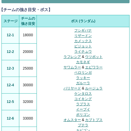
【チームの強さ目安・ボス】
チームの
ステージ
ボス (ランダム)
強さ目安
フシギバナ
12-1
18000
リザードン
カメックス
ピジョット
ライチュウ
12-2
20000
ラフレシア
&
ウツボット
カモネギ
サワムラー
&
エビワラー
12-3
25000
ベロリンガ
ラッキー
ガルーラ
12-4
30000
バリヤード
&
ルージュラ
ケンタロス
コイキング
12-5
32000
ラプラス
イーブイ
ポリゴン
12-6
33000
オムスター
&
カブトプス
プテラ
カビゴン