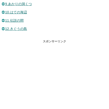
9.あかりの洞くつ
10.はての海辺
11.伝説の間
12.きぐうの島
スポンサーリンク