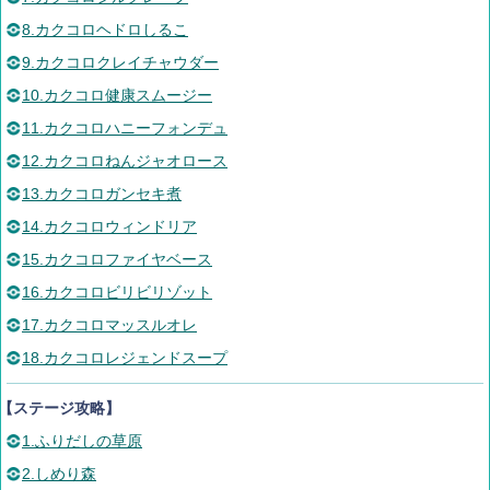
8.カクコロヘドロしるこ
9.カクコロクレイチャウダー
10.カクコロ健康スムージー
11.カクコロハニーフォンデュ
12.カクコロねんジャオロース
13.カクコロガンセキ煮
14.カクコロウィンドリア
15.カクコロファイヤベース
16.カクコロビリビリゾット
17.カクコロマッスルオレ
18.カクコロレジェンドスープ
【ステージ攻略】
1.ふりだしの草原
2.しめり森