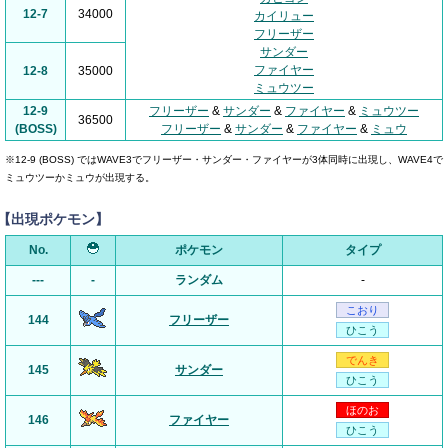
12-7
34000
カイリュー
フリーザー
サンダー
ファイヤー
12-8
35000
ミュウツー
12-9
フリーザー
&
サンダー
&
ファイヤー
&
ミュウツー
36500
(BOSS)
フリーザー
&
サンダー
&
ファイヤー
&
ミュウ
※12-9 (BOSS) ではWAVE3でフリーザー・サンダー・ファイヤーが3体同時に出現し、WAVE4で
ミュウツーかミュウが出現する。
【出現ポケモン】
No.
ポケモン
タイプ
---
-
ランダム
-
こおり
144
フリーザー
ひこう
でんき
145
サンダー
ひこう
ほのお
146
ファイヤー
ひこう