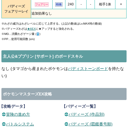
240
-
-
相手1体
×
フェアリー
特殊
バディーズ
フェアリーレイ
追加効果なし
※わざの威力はわざレベルに応じて上昇する。(上記の数値はLv.MAX時の数値)
※バディーズわざは
★6EX
に★アップすると強化される。
※MG…消費わざゲージ量 (
)
※PP…使用可能回数 (x/x)
主人公&ププリン [サポート] のボードスキル
なし (タマゴから産まれたポケモンは
バディストーンボード
を持たな
い)
ポケモンマスターズEX攻略
【攻略データ】
【バディーズ一覧】
冒険の進め方
バディーズ (作品別)
バトルシステム
バディーズ (図鑑番号順)