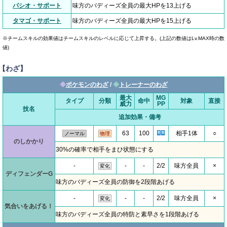
パシオ・サポート
味方のバディーズ全員の最大HPを13上げる
タマゴ・サポート
味方のバディーズ全員の最大HPを15上げる
※チームスキルの効果値はチームスキルのレベルに応じて上昇する。(上記の数値はLv.MAX時の数
値)
【わざ】
◆
ポケモンのわざ
/
◆
トレーナーのわざ
最大
MG
タイプ
分類
命中
対象
直接
威力
PP
技名
追加効果・備考
63
100
相手1体
○
ノーマル
物理
のしかかり
30%の確率で相手をまひ状態にする
-
-
-
2/2
味方全員
×
変化
ディフェンダーG
味方のバディーズ全員の防御を2段階あげる
-
-
-
2/2
味方全員
×
変化
気合いをあげる！
味方のバディーズ全員の特防と素早さを1段階あげる