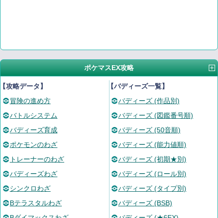
ポケマスEX攻略
【攻略データ】
【バディーズ一覧】
冒険の進め方
バディーズ (作品別)
バトルシステム
バディーズ (図鑑番号順)
バディーズ育成
バディーズ (50音順)
ポケモンのわざ
バディーズ (能力値順)
トレーナーのわざ
バディーズ (初期★別)
バディーズわざ
バディーズ (ロール別)
シンクロわざ
バディーズ (タイプ別)
Bテラスタルわざ
バディーズ (BSB)
Bダイマックスわざ
バディーズ (★6EX)