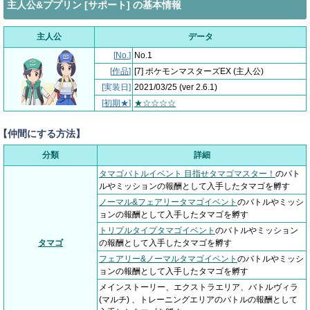
主人公&ププリン [サポート] の基本情報
主人公
データ
[
No.
]
No.1
[
作品
]
[7] ポケモンマスターズEX
(主人公)
[実装日]
2021/03/25
(ver 2.6.1)
[
初期★
]
★☆☆☆☆
【仲間にする方法】
分類
詳細
タマゴバトルイベント 目指せタマゴマスター！
のバト
ルやミッションの報酬として入手したタマゴを孵す
ノーマル&フェアリータマゴイベント
のバトルやミッシ
ョンの報酬として入手したタマゴを孵す
トリプルタイプタマゴイベント
のバトルやミッション
タマゴ
の報酬として入手したタマゴを孵す
フェアリー&ノーマルタマゴイベント
のバトルやミッシ
ョンの報酬として入手したタマゴを孵す
メインストーリー、エクストラエリア、バトルヴィラ
(マルチ) 、トレーニングエリアのバトルの報酬として