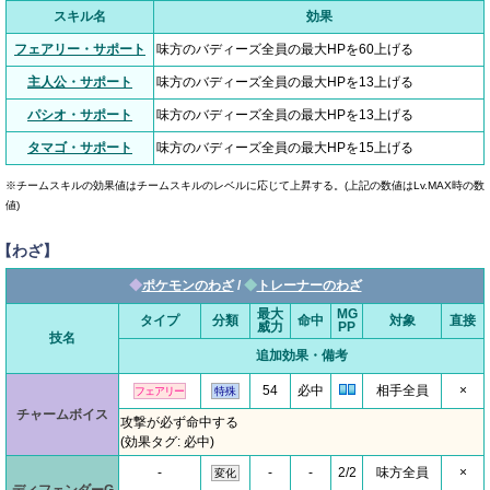
スキル名
効果
フェアリー・サポート
味方のバディーズ全員の最大HPを60上げる
主人公・サポート
味方のバディーズ全員の最大HPを13上げる
パシオ・サポート
味方のバディーズ全員の最大HPを13上げる
タマゴ・サポート
味方のバディーズ全員の最大HPを15上げる
※チームスキルの効果値はチームスキルのレベルに応じて上昇する。(上記の数値はLv.MAX時の数
値)
【わざ】
◆
ポケモンのわざ
/
◆
トレーナーのわざ
最大
MG
タイプ
分類
命中
対象
直接
威力
PP
技名
追加効果・備考
54
必中
相手全員
×
フェアリー
特殊
チャームボイス
攻撃が必ず命中する
(効果タグ: 必中)
-
-
-
2/2
味方全員
×
変化