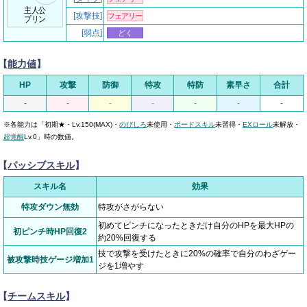
主人公
[攻撃技]
フェアリー
プリン
[弱点]
どく
【
能力値
】
HP
攻撃
防御
特攻
特防
素早さ
合計
-
-
-
-
-
-
-
※各能力は「初期★・Lv.150(MAX)・
のびしろ
未使用・
ボードスキル
未習得・
EXロール
未解放・
超覚醒
Lv.0」時の数値。
【
パッシブスキル
】
スキル名
効果
特攻ダウン無効
特攻がさがらない
初めてピンチになったときだけ自分のHPを最大HPの
初ピンチ時HP回復2
約20%回復する
技で攻撃を受けたときに20%の確率で自分のわざゲー
被攻撃時技ゲージ増加1
ジを1増やす
【
チームスキル
】