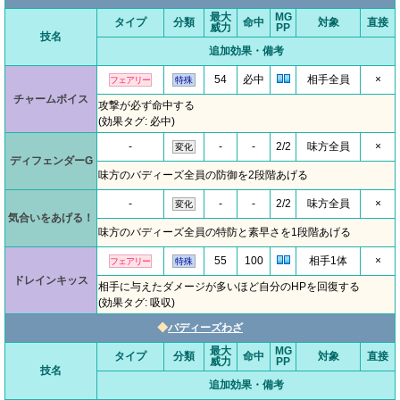
最大
MG
タイプ
分類
命中
対象
直接
威力
PP
技名
追加効果・備考
54
必中
相手全員
×
フェアリー
特殊
チャームボイス
攻撃が必ず命中する
(効果タグ: 必中)
-
-
-
2/2
味方全員
×
変化
ディフェンダーG
味方のバディーズ全員の防御を2段階あげる
-
-
-
2/2
味方全員
×
変化
気合いをあげる！
味方のバディーズ全員の特防と素早さを1段階あげる
55
100
相手1体
×
フェアリー
特殊
ドレインキッス
相手に与えたダメージが多いほど自分のHPを回復する
(効果タグ: 吸収)
◆
バディーズわざ
最大
MG
タイプ
分類
命中
対象
直接
威力
PP
技名
追加効果・備考