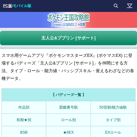
PC版
/
モバイル版
主人公&ププリン [サポート]
スマホ用ゲームアプリ『ポケモンマスターズEX』(ポケマスEX) に登
場するバディーズ「主人公&ププリン [サポート]」を仲間にする方
法、タイプ・ロール・能力値・パッシブスキル・覚えるわざなどの各
種データ。
【 バディーズ一覧 】
作品別
図鑑番号順
50音順/能力値順
初期★別
ロール別
タイプ別
BSB
★6EX
EXロール