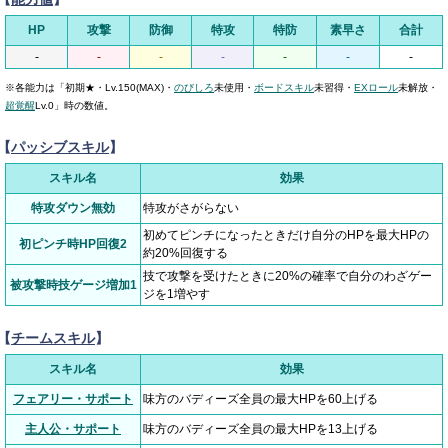
HP
攻撃
防御
特攻
特防
素早さ
合計
-
-
-
-
-
-
-
※各能力は「初期★・Lv.150(MAX)・
のびしろ
未使用・
ボードスキル
未習得・
EXロール
未解放・
超覚醒
Lv.0」時の数値。
【
パッシブスキル
】
スキル名
効果
特攻ダウン無効
特攻がさがらない
初めてピンチになったときだけ自分のHPを最大HPの
初ピンチ時HP回復2
約20%回復する
技で攻撃を受けたときに20%の確率で自分のわざゲー
被攻撃時技ゲージ増加1
ジを1増やす
【
チームスキル
】
スキル名
効果
フェアリー・サポート
味方のバディーズ全員の最大HPを60上げる
主人公・サポート
味方のバディーズ全員の最大HPを13上げる