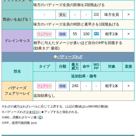
ディフェンダーG
味方のバディーズ全員の防御を2段階あげる
-
-
-
2/2
味方全員
×
変化
気合いをあげる！
味方のバディーズ全員の特防と素早さを1段階あげる
55
100
相手1体
×
フェアリー
特殊
ドレインキッス
相手に与えたダメージが多いほど自分のHPを回復する
(効果タグ: 吸収)
◆
バディーズわざ
最大
MG
タイプ
分類
命中
対象
直接
威力
PP
技名
追加効果・備考
240
-
-
相手1体
×
フェアリー
特殊
バディーズ
フェアリーレイ
追加効果なし
※わざの威力はわざレベルに応じて上昇する。(上記の数値はLv.MAX時の数値)
※バディーズわざは
★6EX
に★アップすると強化される。
※MG…消費わざゲージ量 (
)
※PP…使用可能回数 (x/x)