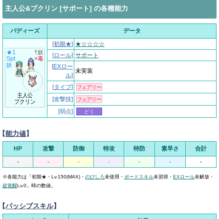
主人公&プクリン [サポート] の各種能力
バディーズ
データ
[
初期★
]
★☆☆☆☆
★1
†妖
[
ロール
]
サポート
Spt
×毒
妖
[
EXロー
未実装
ル
]
[
タイプ
]
フェアリー
主人公
[攻撃技]
フェアリー
プクリン
[弱点]
どく
【
能力値
】
HP
攻撃
防御
特攻
特防
素早さ
合計
-
-
-
-
-
-
-
※各能力は「初期★・Lv.150(MAX)・
のびしろ
未使用・
ボードスキル
未習得・
EXロール
未解放・
超覚醒
Lv.0」時の数値。
【
パッシブスキル
】