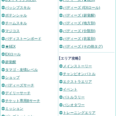
パッシブスキル
バディーズ (EXロール)
ポテンシャル
バディーズ (超覚醒)
チームスキル
バディーズ (地方別)
マジコス
バディーズ (分類別)
バディストーンボード
バディーズ (衣装別)
★6EX
バディーズ (その他タグ)
EXロール
【エリア攻略】
超覚醒
メインストーリー
タマゴ・友情レベル
チャンピオンバトル
ショップ
エクストラエリア
バディーズサーチ
イベント
デイリーサーチ
バトルラリー
チケット専用Bサーチ
パシオタワー
ミッション
トレーニングエリア