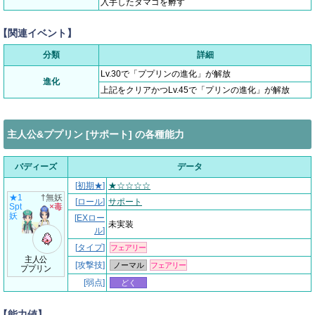
入手したタマゴを孵す
【関連イベント】
分類
詳細
Lv.30で「ププリンの進化」が解放
進化
上記をクリアかつLv.45で「プリンの進化」が解放
主人公&ププリン [サポート] の各種能力
バディーズ
データ
[
初期★
]
★☆☆☆☆
★1
†無妖
[
ロール
]
サポート
Spt
×毒
妖
[
EXロー
未実装
ル
]
[
タイプ
]
フェアリー
主人公
[攻撃技]
ノーマル
フェアリー
ププリン
[弱点]
どく
【
能力値
】