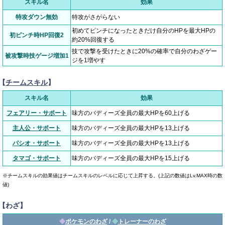
スキル名
効果
特攻ダウン無効
特攻がさがらない
初めてピンチになったときだけ自分のHPを最大HPの
初ピンチ時HP回復2
約20%回復する
技で攻撃を受けたときに20%の確率で自分のわざゲー
被攻撃時技ゲージ増加1
ジを1増やす
【
チームスキル
】
スキル名
効果
フェアリー・サポート
味方のバディーズ全員の最大HPを60上げる
主人公・サポート
味方のバディーズ全員の最大HPを13上げる
パシオ・サポート
味方のバディーズ全員の最大HPを13上げる
タマゴ・サポート
味方のバディーズ全員の最大HPを15上げる
※チームスキルの効果値はチームスキルのレベルに応じて上昇する。(上記の数値はLv.MAX時の数
値)
【わざ】
◆
ポケモンのわざ
/
◆
トレーナーのわざ