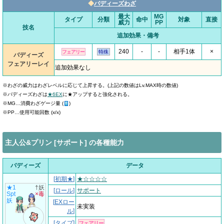
◆
バディーズわざ
最大
MG
タイプ
分類
命中
対象
直接
威力
PP
技名
追加効果・備考
240
-
-
相手1体
×
フェアリー
特殊
バディーズ
フェアリーレイ
追加効果なし
※わざの威力はわざレベルに応じて上昇する。(上記の数値はLv.MAX時の数値)
※バディーズわざは
★6EX
に★アップすると強化される。
※MG…消費わざゲージ量 (
)
※PP…使用可能回数 (x/x)
主人公&プリン [サポート] の各種能力
バディーズ
データ
[
初期★
]
★☆☆☆☆
★1
†妖
[
ロール
]
サポート
Spt
×毒
妖
[
EXロー
未実装
ル
]
[
タイプ
]
フェアリー