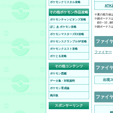
ポケモンクリスタル攻略
AT
その他ポケモン作品攻略
※素の能力値
※鍋ボーナス
ポケモンチャンピオンズ攻略
鉄0～10 , 銅50
※鍋ボーナスは
ぽこ あ ポケモン攻略
ポケモンマスターズEX攻略
ファイ
ポケモンスクランブルSP攻略
ポケモンクエスト攻略
ファイヤー
ポケとる攻略
その他コンテンツ
ファイ
ポケモン図鑑
出現
データ集・対戦資料
ポケモン育成論
掲示板
ファイ
スポンサーリンク