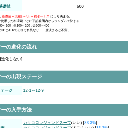
K基礎値
500
は
基礎値 + 現在レベル + 鍋ボーナス
により決まる。
は使用した料理鍋ごとに下記範囲内からランダムで決まる。
～100 , 銀100～200 , 金300～400
HPとATKでそれぞれ異なり、一度決まると不変。
ヤーの進化の流れ
[進化しない]
ヤーの出現ステージ
ステージ
12-1～12-9
ヤーの入手方法
カクコロレジェンドスープ
(いい) [
33.3%
]
料理
カクコロレジェンドスープ
(すごくいい) [
33.3%
]