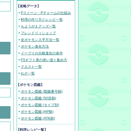
【攻略データ】
Pストーン・Pチャームの仕組み
料理の作り方とレシピ一覧
もようがえグッズ一覧
フレンドリィショップ
全ポケモン入手方法一覧
ポケモン進化方法
イーブイの分岐進化の条件
FSギフト券の使い道と集め方
クエスト一覧
わざ一覧
【ポケモン図鑑】
ポケモン図鑑 (図鑑番号順)
ポケモン図鑑 (50音順)
ポケモン図鑑 (タイプ別)
ポケモン図鑑 (HP順)
ポケモン図鑑 (ATK順)
【料理レシピ一覧】