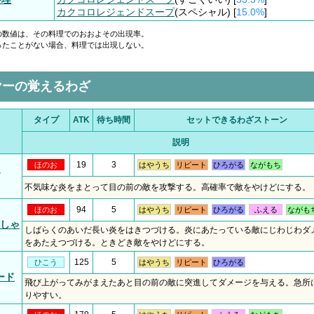
カクコロレジェンドスープ
(スペシャル) [
15.0%
]
の数値は、その料理でのおおよその出現率。
ったことがない場合、料理では出現しない。
ヤーの覚えるわざ
タイプ
ATK
待ち時間
セットできるわざストーン
説明
19
3
ほのお
はやうち
リピート
ひろがる
ながもち
不気味な炎をまとって目の前の敵を攻撃する。高確率で敵をやけどにする。
94
5
ほのお
はやうち
リピート
ひろがる
ふえる
ながも
しゃ
しばらくのあいだ長い炎をはきつづける。炎にあたっている敵にじわじわダ
をあたえつづける。ときどき敵をやけどにする。
125
5
ひこう
はやうち
リピート
ひろがる
ード
飛び上がってみがまえたあと目の前の敵に突進してダメージを与える。急所
りやすい。