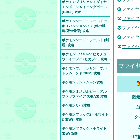
ポケモンブリリアントダイヤ
モンド・シャイニングパール
ファイヤ
(BDSP) 攻略
ファイヤ
ポケモンソード・シールド エ
キスパンションパス (鎧の孤
ファイヤ
島/冠の雪原) 攻略
ファイヤ
ポケモンソード・シールド (剣
盾) 攻略
ファイヤ
ポケモン Let's Go! ピカチュ
ウ・イーブイ (ピカブイ) 攻略
ファイ
ポケモンウルトラサン・ウル
トラムーン (USUM) 攻略
ポケモンサン・ムーン攻略
ポケモンオメガルビー・アル
ファサファイア (ORAS) 攻略
図
ポケモンX・Y攻略
ポケモンブラック2・ホワイト
タ
2 (BW2) 攻略
ポケモンブラック・ホワイト
(BW) 攻略
HP