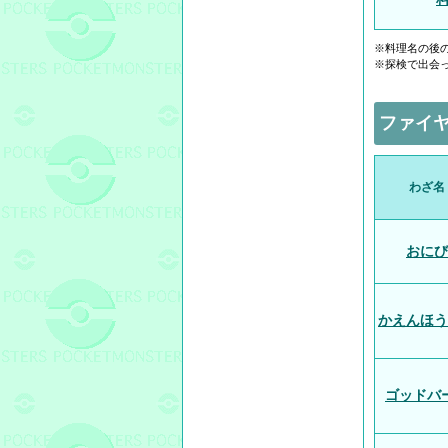
※料理名の後
※探検で出会
ファイ
わざ名
おにび
かえんほう
ゴッドバ