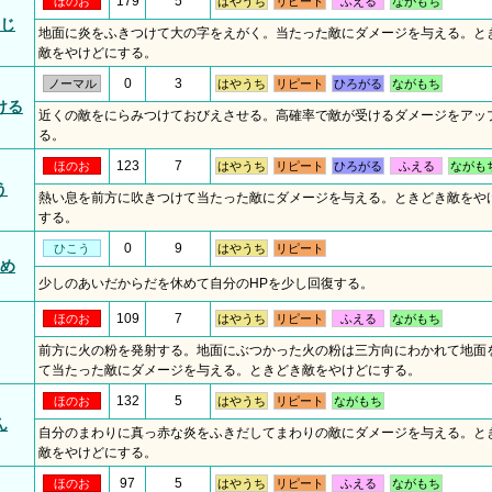
179
5
ほのお
はやうち
リピート
ふえる
ながもち
じ
地面に炎をふきつけて大の字をえがく。当たった敵にダメージを与える。と
敵をやけどにする。
0
3
ノーマル
はやうち
リピート
ひろがる
ながもち
ける
近くの敵をにらみつけておびえさせる。高確率で敵が受けるダメージをアッ
る。
123
7
ほのお
はやうち
リピート
ひろがる
ふえる
ながも
う
熱い息を前方に吹きつけて当たった敵にダメージを与える。ときどき敵をや
する。
0
9
ひこう
はやうち
リピート
め
少しのあいだからだを休めて自分のHPを少し回復する。
109
7
ほのお
はやうち
リピート
ふえる
ながもち
前方に火の粉を発射する。地面にぶつかった火の粉は三方向にわかれて地面
て当たった敵にダメージを与える。ときどき敵をやけどにする。
132
5
ほのお
はやうち
リピート
ながもち
ん
自分のまわりに真っ赤な炎をふきだしてまわりの敵にダメージを与える。と
敵をやけどにする。
97
5
ほのお
はやうち
リピート
ふえる
ながもち