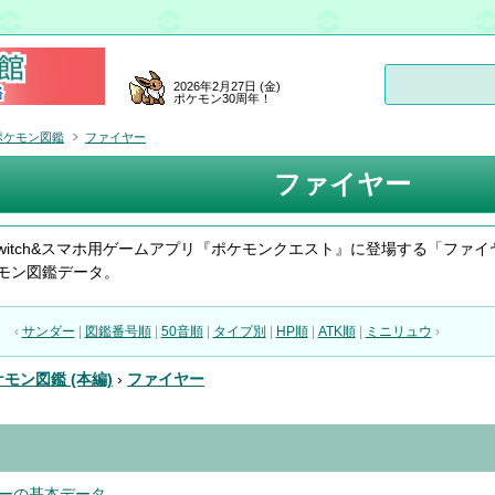
2026年2月27日 (金)
ポケモン30周年！
ポケモン図鑑
ファイヤー
ファイヤー
do Switch&スマホ用ゲームアプリ『ポケモンクエスト』に登場する「ファイ
モン図鑑データ。
‹
サンダー
|
図鑑番号順
|
50音順
|
タイプ別
|
HP順
|
ATK順
|
ミニリュウ
›
モン図鑑 (本編)
›
ファイヤー
ーの基本データ