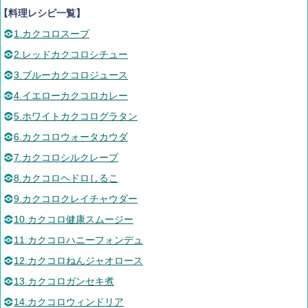
【料理レシピ一覧】
1.カクコロスープ
2.レッドカクコロシチュー
3.ブルーカクコロジュース
4.イエローカクコロカレー
5.ホワイトカクコログラタン
6.カクコロウォータカウダ
7.カクコロシルクレープ
8.カクコロヘドロしるこ
9.カクコロクレイチャウダー
10.カクコロ健康スムージー
11.カクコロハニーフォンデュ
12.カクコロねんジャオロース
13.カクコロガンセキ煮
14.カクコロウィンドリア