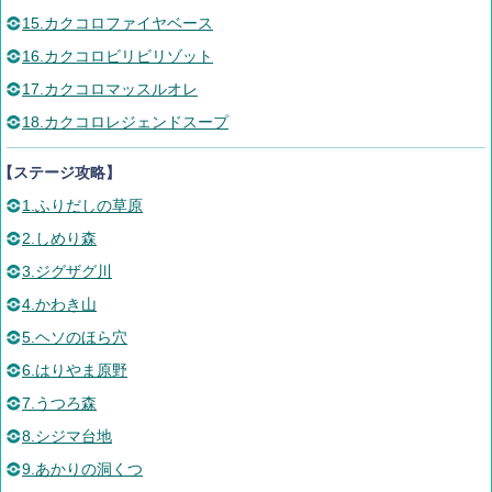
15.カクコロファイヤベース
16.カクコロビリビリゾット
17.カクコロマッスルオレ
18.カクコロレジェンドスープ
【ステージ攻略】
1.ふりだしの草原
2.しめり森
3.ジグザグ川
4.かわき山
5.ヘソのほら穴
6.はりやま原野
7.うつろ森
8.シジマ台地
9.あかりの洞くつ