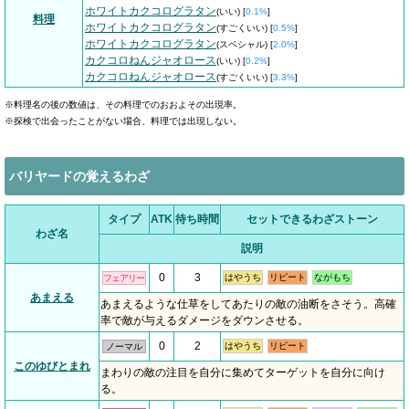
ホワイトカクコログラタン
(いい) [
0.1%
]
料理
ホワイトカクコログラタン
(すごくいい) [
0.5%
]
ホワイトカクコログラタン
(スペシャル) [
2.0%
]
カクコロねんジャオロース
(いい) [
0.2%
]
カクコロねんジャオロース
(すごくいい) [
3.3%
]
※料理名の後の数値は、その料理でのおおよその出現率。
※探検で出会ったことがない場合、料理では出現しない。
バリヤードの覚えるわざ
タイプ
ATK
待ち時間
セットできるわざストーン
わざ名
説明
0
3
はやうち
リピート
ながもち
フェアリー
あまえる
あまえるような仕草をしてあたりの敵の油断をさそう。高確
率で敵が与えるダメージをダウンさせる。
0
2
はやうち
リピート
ノーマル
このゆびとまれ
まわりの敵の注目を自分に集めてターゲットを自分に向け
る。