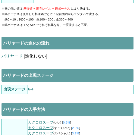
※素の能力値は
基礎値 + 現在レベル + 鍋ボーナス
により決まる。
※鍋ボーナスは使用した料理鍋ごとに下記範囲内からランダムで決まる。
鉄0～10 , 銅50～100 , 銀100～200 , 金300～400
※鍋ボーナスはHPとATKでそれぞれ異なり、一度決まると不変。
バリヤードの進化の流れ
バリヤード
[進化しない]
バリヤードの出現ステージ
出現ステージ
6-4
バリヤードの入手方法
カクコロスープ
(いい) [
0.2%
]
カクコロスープ
(すごくいい) [
2.0%
]
カクコロスープ
(スペシャル) [
3.3%
]