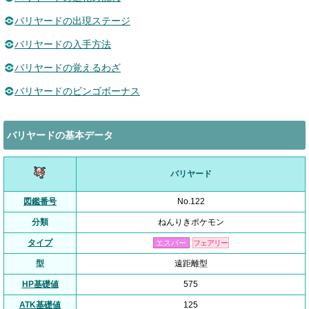
バリヤードの出現ステージ
バリヤードの入手方法
バリヤードの覚えるわざ
バリヤードのビンゴボーナス
バリヤードの基本データ
バリヤード
図鑑番号
No.122
分類
ねんりきポケモン
タイプ
エスパー
フェアリー
型
遠距離型
HP基礎値
575
ATK基礎値
125