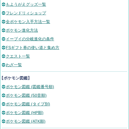
もようがえグッズ一覧
フレンドリィショップ
全ポケモン入手方法一覧
ポケモン進化方法
イーブイの分岐進化の条件
FSギフト券の使い道と集め方
クエスト一覧
わざ一覧
【ポケモン図鑑】
ポケモン図鑑 (図鑑番号順)
ポケモン図鑑 (50音順)
ポケモン図鑑 (タイプ別)
ポケモン図鑑 (HP順)
ポケモン図鑑 (ATK順)