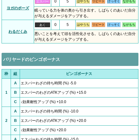
0
5
はやうち
リピート
けっそく
ながもち
エスパー
ヨガのポーズ
眠っている力を体の奥から引き出す。しばらくのあいだ自分
が与えるダメージをアップする。
0
5
はやうち
リピート
けっそく
ながもち
あく
わるだくみ
悪いことを考えて頭を活性化させる。しばらくのあいだ自分
が与えるダメージをアップする。
バリヤードのビンゴボーナス
枠
組
ビンゴボーナス
A
エスパーわざの待ち時間 (%) -5.0
1
B
エスパーのわざのATKアップ (%) +15.0
C
↓効果耐性アップ (%) +10.0
A
エスパーわざの待ち時間 (%) -10.0
2
B
エスパーのわざのATKアップ (%) +20.0
C
↓効果耐性アップ (%) +20.0
A
エスパーわざの待ち時間 (%) -15.0