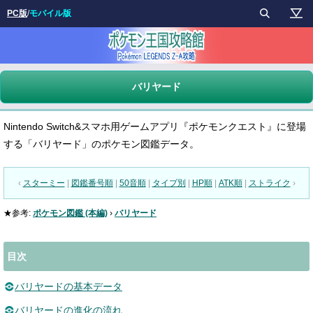
PC版
/
モバイル版
バリヤード
Nintendo Switch&スマホ用ゲームアプリ『ポケモンクエスト』に登場
する「バリヤード」のポケモン図鑑データ。
‹
スターミー
|
図鑑番号順
|
50音順
|
タイプ別
|
HP順
|
ATK順
|
ストライク
›
★参考:
ポケモン図鑑 (本編)
›
バリヤード
目次
バリヤードの基本データ
バリヤードの進化の流れ