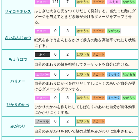
121
7
はやうち
リピート
ふえる
ながもち
エスパー
ふしぎな大きな光をつくりだして発射する。当たった敵にダ
サイコキネシス
メージを与えてときどき敵が受けるダメージをアップさせ
る。
0
3
はやうち
リピート
ながもち
エスパー
さいみんじゅつ
眠気をさそうあんじをかけて前方の敵を高確率でねむり状態
にする。
0
2
はやうち
リピート
あく
ちょうはつ
自分のまわりの敵を挑発してターゲットを自分に向ける。
0
5
はやうち
リピート
けっそく
ながもち
エスパー
バリアー
自分のまわりにかべを作りだしてしばらくのあいだ自分が受
けるダメージをダウンする。
0
3
はやうち
リピート
けっそく
ながもち
エスパー
ひかりのかべ
ひかりのかべを作り出してしばらくのあいだ自分が弱体効果
にかかりにくくする。
0
2
はやうち
リピート
ノーマル
みがわり
自分のみがわりをおいて敵の攻撃をみがわりに集中させる。