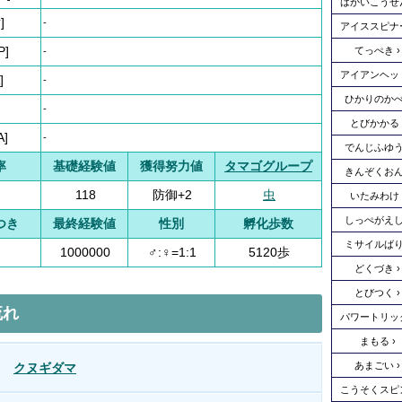
はかいこうせ
]
-
アイススピナ
P]
てっぺき
-
アイアンヘッ
]
-
ひかりのか
-
とびかかる
A]
-
でんじふゆ
率
基礎経験値
獲得努力値
タマゴグループ
きんぞくお
118
防御+2
虫
いたみわけ
しっぺがえ
つき
最終経験値
性別
孵化歩数
ミサイルば
1000000
♂:♀=1:1
5120歩
どくづき
とびつく
流れ
パワートリッ
まもる
あまごい
クヌギダマ
こうそくスピ