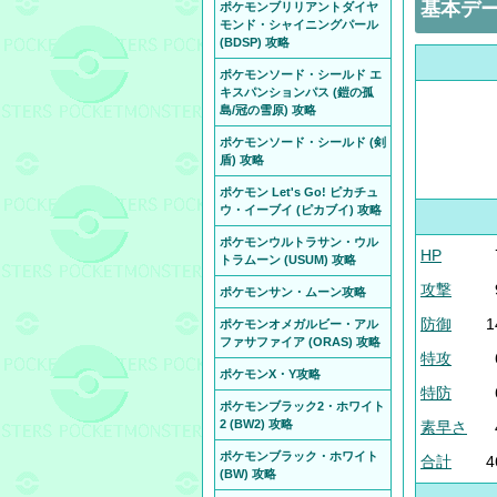
基本デ
ポケモンブリリアントダイヤ
モンド・シャイニングパール
(BDSP) 攻略
ポケモンソード・シールド エ
キスパンションパス (鎧の孤
島/冠の雪原) 攻略
ポケモンソード・シールド (剣
盾) 攻略
ポケモン Let's Go! ピカチュ
ウ・イーブイ (ピカブイ) 攻略
ポケモンウルトラサン・ウル
HP
トラムーン (USUM) 攻略
攻撃
ポケモンサン・ムーン攻略
防御
1
ポケモンオメガルビー・アル
ファサファイア (ORAS) 攻略
特攻
ポケモンX・Y攻略
特防
ポケモンブラック2・ホワイト
2 (BW2) 攻略
素早さ
ポケモンブラック・ホワイト
合計
4
(BW) 攻略