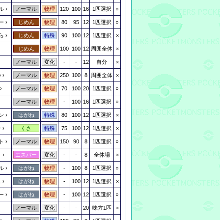
ル
120
100
16
1匹選択
○
ノーマル
物理
ー
80
95
12
1匹選択
○
じめん
物理
ら
90
100
12
1匹選択
×
じめん
特殊
100
100
12
周囲全体
×
じめん
物理
-
-
12
自分
×
ノーマル
変化
つ
250
100
8
周囲全体
×
ノーマル
物理
70
100
20
1匹選択
○
ノーマル
物理
-
100
16
1匹選択
○
ノーマル
物理
ン
80
100
12
1匹選択
×
はがね
特殊
ン
75
100
12
1匹選択
×
くさ
特殊
ト
150
90
8
1匹選択
○
ノーマル
物理
く
-
-
8
全体場
×
エスパー
変化
ル
-
100
8
1匹選択
○
はがね
物理
ス
-
100
12
1匹選択
×
はがね
物理
ー
-
100
12
1匹選択
○
はがね
物理
-
-
20
味方1匹
×
ノーマル
変化