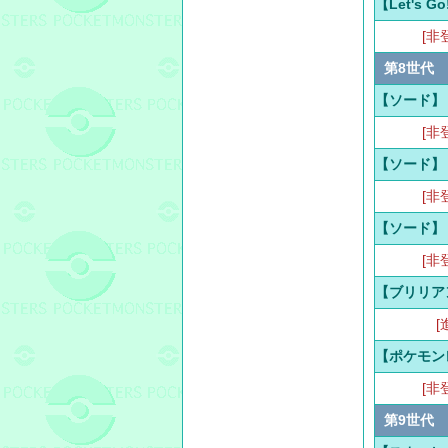
【Let's 
[非
第8世代
【ソード】
[非
【ソード】
[非
【ソード】
[非
【ブリリア
[
【ポケモン
[非
第9世代