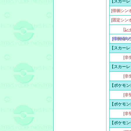
【スカーレ
[徘徊シン
[固定シン
[
レ
[
徘徊傾向/
【スカーレ
[非
【スカーレ
[非
【ポケモン
[非
【ポケモン
[非
【ポケモン