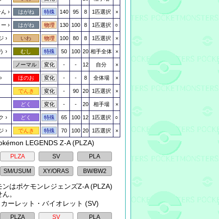
せん
140
95
8
1匹選択
×
はがね
特殊
ラー
130
100
8
1匹選択
○
はがね
物理
ジ
100
80
8
1匹選択
×
いわ
物理
う
50
100
20
相手全体
×
むし
特殊
-
-
12
自分
×
ノーマル
変化
-
-
8
全体場
×
ほのお
変化
-
90
20
1匹選択
×
でんき
変化
-
-
20
相手場
×
どく
変化
ク
65
100
12
1匹選択
○
どく
特殊
ジ
70
100
20
1匹選択
×
でんき
特殊
okémon LEGENDS Z-A (PLZA)
ンはポケモンレジェンズZ-A (PLZA)
せん。
 スカーレット・バイオレット (SV)