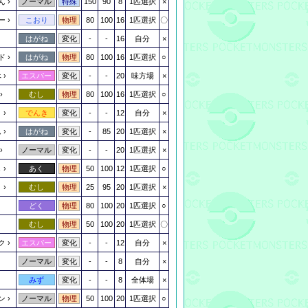
ん
150
90
8
1匹選択
×
ノーマル
特殊
ー
80
100
16
1匹選択
〇
こおり
物理
-
-
16
自分
×
はがね
変化
ド
80
100
16
1匹選択
○
はがね
物理
べ
-
-
20
味方場
×
エスパー
変化
80
100
16
1匹選択
○
むし
物理
う
-
-
12
自分
×
でんき
変化
ん
-
85
20
1匹選択
×
はがね
変化
-
-
20
1匹選択
×
ノーマル
変化
し
50
100
12
1匹選択
○
あく
物理
り
25
95
20
1匹選択
×
むし
物理
80
100
20
1匹選択
○
どく
物理
50
100
20
1匹選択
〇
むし
物理
ク
-
-
12
自分
×
エスパー
変化
-
-
8
自分
×
ノーマル
変化
-
-
8
全体場
×
みず
変化
ン
50
100
20
1匹選択
○
ノーマル
物理