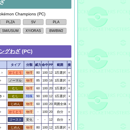
ざ
kémon Champions (PC)
ングわざ
(PC)
タイプ
分類
威力
命中
PP
範囲
接
ス
80
100
12
1匹選択
○
かくとう
物理
85
100
16
1匹選択
○
ノーマル
物理
60
100
20
1匹選択
○
むし
物理
き
90
100
12
1匹選択
×
むし
特殊
60
100
20
周囲全体
×
じめん
物理
-
100
20
自分
○
かくとう
物理
-
-
12
自分
×
ゴースト
変化
80
100
12
1匹選択
○
じめん
物理