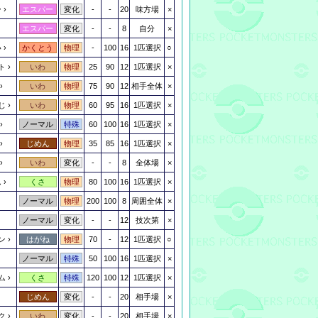
ー
-
-
20
味方場
×
エスパー
変化
-
-
8
自分
×
エスパー
変化
い
-
100
16
1匹選択
○
かくとう
物理
ト
25
90
12
1匹選択
×
いわ
物理
75
90
12
相手全体
×
いわ
物理
じ
60
95
16
1匹選択
×
いわ
物理
60
100
16
1匹選択
×
ノーマル
特殊
35
85
16
1匹選択
×
じめん
物理
-
-
8
全体場
×
いわ
変化
ん
80
100
16
1匹選択
×
くさ
物理
200
100
8
周囲全体
×
ノーマル
物理
-
-
12
技次第
×
ノーマル
変化
ン
70
-
12
1匹選択
○
はがね
物理
50
100
16
1匹選択
×
ノーマル
特殊
ム
120
100
12
1匹選択
×
くさ
特殊
-
-
20
相手場
×
じめん
変化
ク
-
-
20
相手場
×
いわ
変化