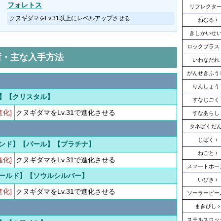
フォレトス
リフレクタ
クヌギダマをLv.31以上にレベルアップさせる
ねむる
きしかいせ
ロックブラス
所・主な入手方法
いわなだれ
がんせきふう
りんしょう
】【クリスタル】
すなじごく
進化]
クヌギダマをLv.31で進化させる
すなあらし
タネばくだ
じばく
ンド】【パール】【プラチナ】
ねごと
進化]
クヌギダマをLv.31で進化させる
スマートホー
ールド】【ソウルシルバー】
いびき
進化]
クヌギダマをLv.31で進化させる
ソーラービー
まきびし
ステルスロッ