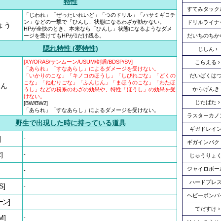
特性
すてみタック
「じわれ」「ぜったいれいど」「つのドリル」「ハサミギロチ
ン」などの一撃で「ひんし」状態になるわざが効かない。
ドリルライナ
ょう
HPが全快のとき、本来なら「ひんし」状態になるようなダメ
ージを受けてもHPが1だけ残る。
だいちのちか
隠れ特性 (夢特性)
じしん
[XY/ORAS/サンムーン/USUM/剣盾/BDSP/SV]
こらえる
「あられ」「すなあらし」によるダメージを受けない。
「いかりのこな」「キノコのほうし」「しびれごな」「どくの
だいばくは
こな」「ねむりごな」「ふんじん」「まほうのこな」「わたほ
じん
からげんき
うし」などの粉系のわざの効果や、特性「ほうし」の効果を受
けない。
じたばた
[BW/BW2]
「あられ」「すなあらし」によるダメージを受けない。
ラスターカノ
野生で出現した時に持っている道具
ギガドレイ
]
-
ギガインパク
]
-
じゅうりょ
ジャイロボー
-
ハードプレ
S]
-
ヘビーボンバ
ーン]
-
てだすけ
M]
-