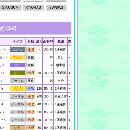
ざ
(SV)
タイプ
分類
威力
命中
PP
範囲
接
ンバー
-
100
10
1匹選択
○
はがね
物理
ゆう
-
-
10
自分
×
でんき
変化
し
-
-
20
相手場
×
どく
変化
い
60
100
20
1匹選択
○
むし
物理
る
-
-
10
自分
×
ノーマル
変化
ほう
120
50
5
1匹選択
×
でんき
特殊
く
200
100
5
周囲全体
×
ノーマル
物理
たり
40
100
35
1匹選択
○
ノーマル
物理
ん
90
85
20
1匹選択
○
ノーマル
物理
スピン
50
100
40
1匹選択
○
ノーマル
物理
る
30
90
20
1匹選択
○
いわ
物理