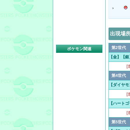
›
出現場
第2世代
ポケモン関連
【金】【銀
[
第4世代
【ダイヤモ
[
【ハートゴ
[
第5世代