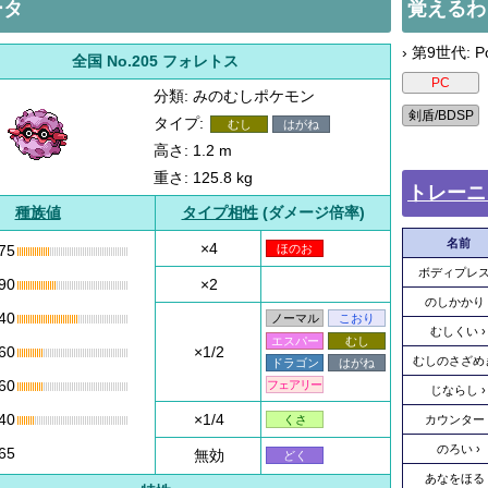
ータ
覚えるわ
› 第9世代: Po
全国 No.205 フォレトス
分類: みのむしポケモン
タイプ:
むし
はがね
高さ: 1.2 m
重さ: 125.8 kg
トレーニ
種族値
タイプ相性
(ダメージ倍率)
名前
×4
75
ほのお
ボディプレ
90
×2
のしかかり
40
ノーマル
こおり
むしくい
エスパー
むし
60
×1/2
むしのさざめ
ドラゴン
はがね
60
フェアリー
じならし
40
×1/4
カウンター
くさ
のろい
65
無効
どく
あなをほる