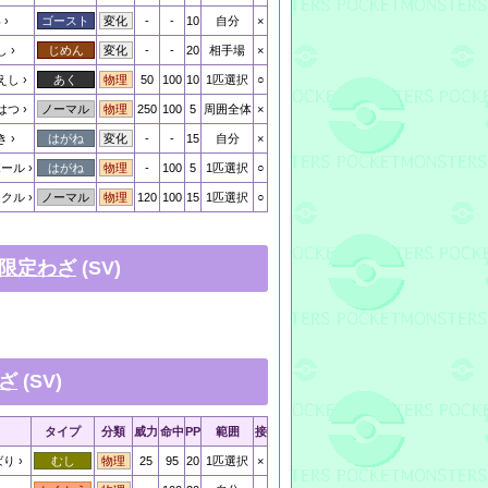
い
-
-
10
自分
×
ゴースト
変化
し
-
-
20
相手場
×
じめん
変化
えし
50
100
10
1匹選択
○
あく
物理
はつ
250
100
5
周囲全体
×
ノーマル
物理
き
-
-
15
自分
×
はがね
変化
ボール
-
100
5
1匹選択
○
はがね
物理
ックル
120
100
15
1匹選択
○
ノーマル
物理
限定わざ
(SV)
ざ
(SV)
タイプ
分類
威力
命中
PP
範囲
接
ばり
25
95
20
1匹選択
×
むし
物理