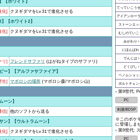
】【ホワイト】
てっていこう
進化]
クヌギダマをLv.31で進化させる
アイアンロー
2】【ホワイト2】
ストーンエッ
進化]
クヌギダマをLv.31で進化させる
むしのていこ
みがわり
にほんばれ
】
でんじは
ァリ]
フレンドサファリ
(はがねタイプのサファリ)
どくびし
ビー】【アルファサファイア】
ベノムショッ
野生]
マボロシの場所
(マボロシ森/マボロシ山)
ボルトチェン
› 第9世代: P
ムーン】
通信]
他のソフトから送る
※このポケモ
サン】【ウルトラムーン】
に登場しま
› 第9世代:
進化]
クヌギダマをLv.31で進化させる