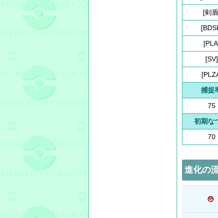
[剣盾
[BDS
[PLA
[SV]
[PLZ
捕捉
75
初期な
70
進化の