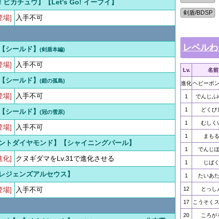
Go! ピカチュウ】【Let's Go! イーブイ】
登場]
入手不可
レベルわ
【シールド】
(剣盾本編)
登場]
入手不可
Lv.
名前
【シールド】
(鎧の孤島)
進化
ヘビーボ
登場]
入手不可
1
でんじふ
1
どくび
【シールド】
(冠の雪原)
1
むしく
登場]
入手不可
1
まも
ントダイヤモンド】【シャイニングパール】
1
でんじ
進化]
クヌギダマをLv.31で進化させる
1
じば
レジェンズアルセウス】
1
たいあ
登場]
入手不可
12
とっし
17
こうそく
20
ころが