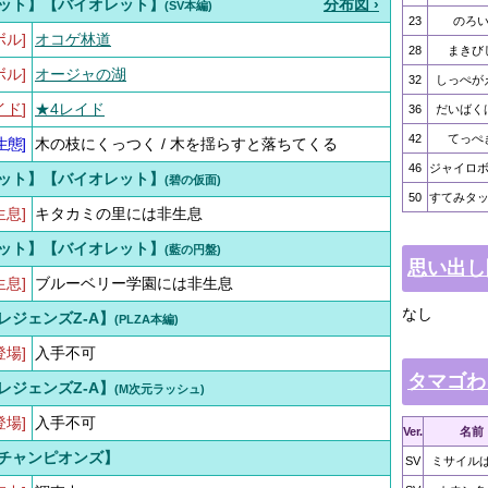
ット】【バイオレット】
分布図 ›
(SV本編)
23
のろ
ボル]
オコゲ林道
28
まきび
ボル]
オージャの湖
32
しっぺが
イド
]
★4レイド
36
だいばく
42
てっぺ
生態
]
木の枝にくっつく / 木を揺らすと落ちてくる
46
ジャイロ
ット】【バイオレット】
(碧の仮面)
50
すてみタ
生息]
キタカミの里には非生息
ット】【バイオレット】
(藍の円盤)
思い出し
生息]
ブルーベリー学園には非生息
なし
レジェンズZ-A】
(PLZA本編)
登場]
入手不可
タマゴわ
レジェンズZ-A】
(M次元ラッシュ)
登場]
入手不可
Ver.
名前
チャンピオンズ】
SV
ミサイル