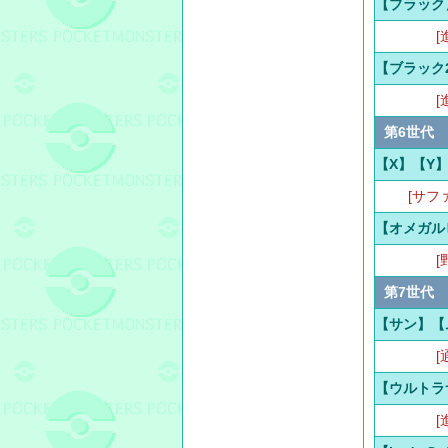
【ブラック
[
【ブラック
[
第6世代
【X】【Y
[サフ
【オメガル
[
第7世代
【サン】【
[
【ウルトラ
[