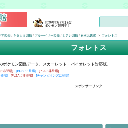
2026年2月27日 (金)
ポケモン30周年！
デア図鑑
/
キタカミ図鑑
/
ブルーベリー図鑑
/
ミアレ図鑑
/
異次元図鑑
フォレトス
フォレトス
のポケモン図鑑データ。スカーレット・バイオレット対応版。
盾に非登場]
[BDSPに登場]
[PLAに非登場]
に登場]
[PLZAに非登場]
[チャンピオンズに登場]
スポンサーリンク