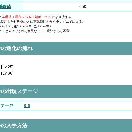
K基礎値
650
は
基礎値 + 現在レベル + 鍋ボーナス
により決まる。
は使用した料理鍋ごとに下記範囲内からランダムで決まる。
～100 , 銀100～200 , 金300～400
HPとATKでそれぞれ異なり、一度決まると不変。
ーの進化の流れ
[Lv.25]
[Lv.36]
ーの出現ステージ
ステージ
9-6
ーの入手方法