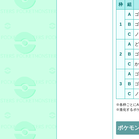
枠
組
A
ゴ
1
B
ゴ
C
ノ
A
ど
2
B
ゴ
C
か
A
ゴ
3
B
ゴ
C
ノ
※各枠ごとにA
※進化するポ
ポケモ