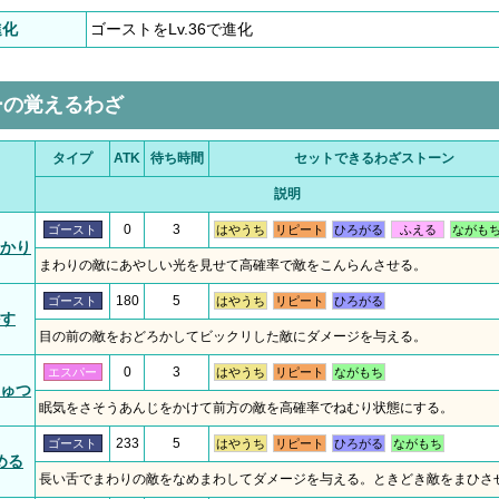
進化
ゴーストをLv.36で進化
ーの覚えるわざ
タイプ
ATK
待ち時間
セットできるわざストーン
説明
0
3
ゴースト
はやうち
リピート
ひろがる
ふえる
ながも
かり
まわりの敵にあやしい光を見せて高確率で敵をこんらんさせる。
180
5
ゴースト
はやうち
リピート
ひろがる
す
目の前の敵をおどろかしてビックリした敵にダメージを与える。
0
3
エスパー
はやうち
リピート
ながもち
ゅつ
眠気をさそうあんじをかけて前方の敵を高確率でねむり状態にする。
233
5
ゴースト
はやうち
リピート
ひろがる
ながもち
める
長い舌でまわりの敵をなめまわしてダメージを与える。ときどき敵をまひさ