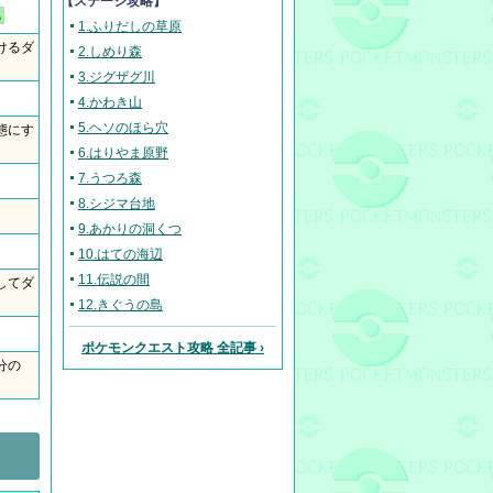
【ステージ攻略】
ち
1.ふりだしの草原
けるダ
2.しめり森
3.ジグザグ川
4.かわき山
5.ヘソのほら穴
態にす
6.はりやま原野
7.うつろ森
8.シジマ台地
9.あかりの洞くつ
10.はての海辺
11.伝説の間
してダ
12.きぐうの島
ポケモンクエスト攻略 全記事 ›
分の