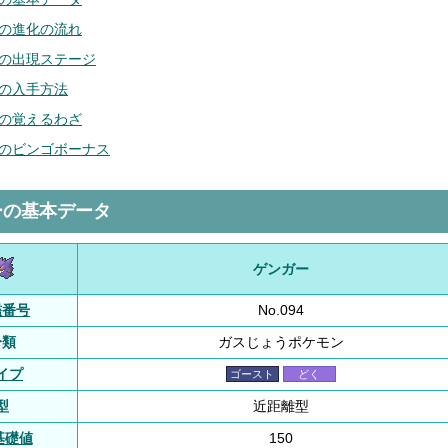
の進化の流れ
の出現ステージ
の入手方法
の覚えるわざ
のビンゴボーナス
ーの基本データ
ゲンガー
鑑番号
No.094
分類
ガスじょうポケモン
イプ
ゴースト
どく
型
近距離型
基礎値
150