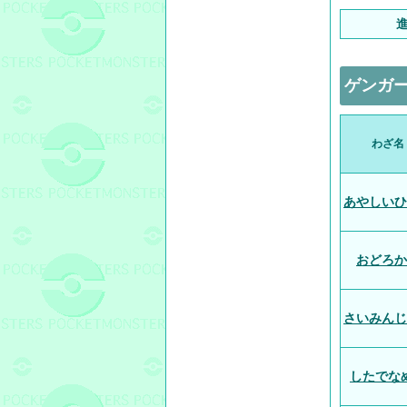
ゲンガ
わざ名
あやしいひ
おどろか
さいみんじ
したでな