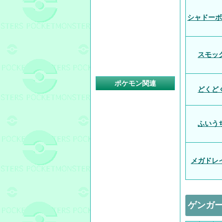
シャドーボ
スモッ
ポケモン関連
どくど
ふいう
メガドレ
ゲンガ