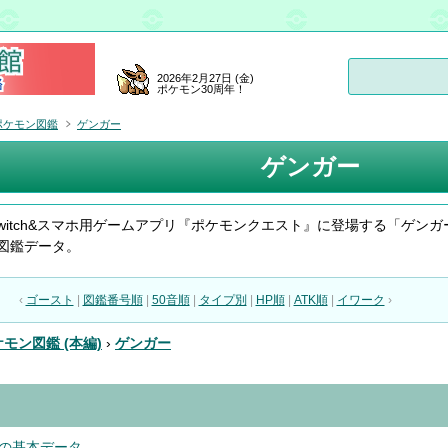
2026年2月27日 (金)
ポケモン30周年！
ポケモン図鑑
ゲンガー
ゲンガー
do Switch&スマホ用ゲームアプリ『ポケモンクエスト』に登場する「ゲンガ
図鑑データ。
‹
ゴースト
|
図鑑番号順
|
50音順
|
タイプ別
|
HP順
|
ATK順
|
イワーク
›
モン図鑑 (本編)
›
ゲンガー
の基本データ