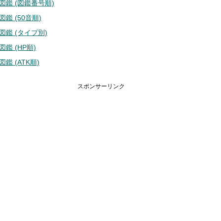
図鑑 (図鑑番号順)
鑑 (50音順)
図鑑 (タイプ別)
鑑 (HP順)
鑑 (ATK順)
スポンサーリンク