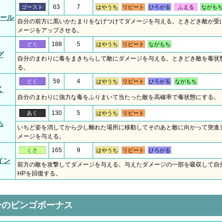
63
7
ゴースト
はやうち
リピート
ひろがる
ふえる
ながも
ール
自分の前方に黒いかたまりをなげつけてダメージを与える。ときどき敵が受
メージをアップさせる。
188
5
どく
はやうち
リピート
ながもち
グ
自分のまわりに毒をまきちらして敵にダメージを与える。ときどき敵を毒状
る。
59
4
どく
はやうち
リピート
ひろがる
ながもち
く
自分のまわりに強力な毒をふりまいて当たった敵を高確率で毒状態にする。
130
5
あく
はやうち
リピート
ち
いちど姿を消してから少し離れた場所に移動してそのあと敵に向かって突進
メージを与える。
165
9
くさ
はやうち
リピート
ひろがる
イン
前方の敵を攻撃してダメージを与える。与えたダメージの一部を吸収して自
HPを回復する。
ーのビンゴボーナス