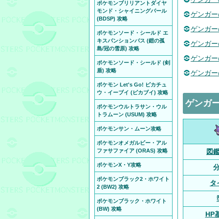
ポケモンブリリアントダイヤ
モンド・シャイニングパール
ゲンガー
(BDSP) 攻略
ゲンガー
ポケモンソード・シールド エ
キスパンションパス (鎧の孤
ゲンガー
島/冠の雪原) 攻略
ゲンガー
ポケモンソード・シールド (剣
盾) 攻略
ゲンガー
ポケモン Let's Go! ピカチュ
ウ・イーブイ (ピカブイ) 攻略
ゲンガ
ポケモンウルトラサン・ウル
トラムーン (USUM) 攻略
ポケモンサン・ムーン攻略
ポケモンオメガルビー・アル
ファサファイア (ORAS) 攻略
図
ポケモンX・Y攻略
ポケモンブラック2・ホワイト
タ
2 (BW2) 攻略
ポケモンブラック・ホワイト
(BW) 攻略
HP