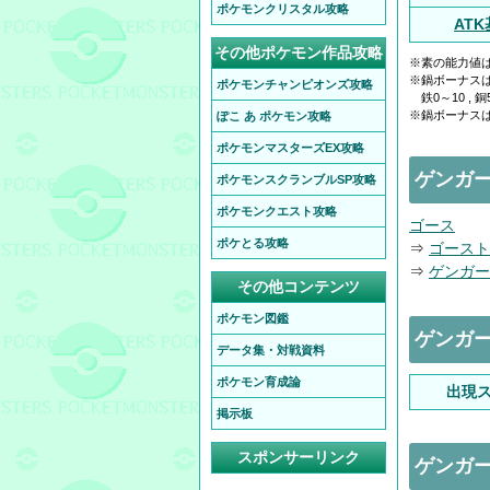
ポケモンクリスタル攻略
AT
その他ポケモン作品攻略
※素の能力値
※鍋ボーナス
ポケモンチャンピオンズ攻略
鉄0～10 , 銅50
※鍋ボーナスは
ぽこ あ ポケモン攻略
ポケモンマスターズEX攻略
ゲンガ
ポケモンスクランブルSP攻略
ポケモンクエスト攻略
ゴース
ポケとる攻略
⇒
ゴースト
⇒
ゲンガー
その他コンテンツ
ポケモン図鑑
ゲンガ
データ集・対戦資料
ポケモン育成論
出現
掲示板
スポンサーリンク
ゲンガ