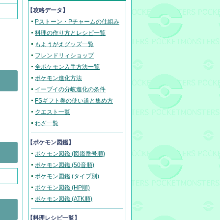
【攻略データ】
Pストーン・Pチャームの仕組み
料理の作り方とレシピ一覧
もようがえグッズ一覧
フレンドリィショップ
全ポケモン入手方法一覧
ポケモン進化方法
イーブイの分岐進化の条件
FSギフト券の使い道と集め方
クエスト一覧
わざ一覧
【ポケモン図鑑】
ポケモン図鑑 (図鑑番号順)
ポケモン図鑑 (50音順)
ポケモン図鑑 (タイプ別)
ポケモン図鑑 (HP順)
ポケモン図鑑 (ATK順)
【料理レシピ一覧】