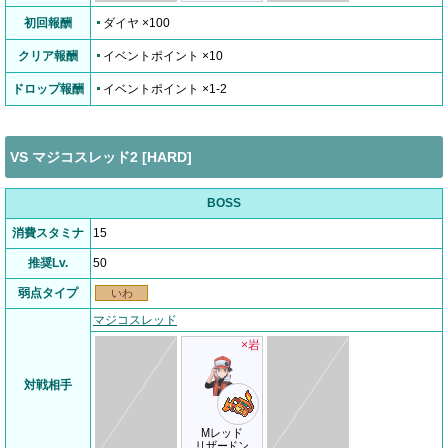
初回報酬
ダイヤ ×100
クリア報酬
イベントポイント ×10
ドロップ報酬
イベントポイント ×1-2
VS マジコスレッド2 [HARD]
BOSS
消費スタミナ
15
推奨Lv.
50
弱点タイプ
いわ
マジコスレッド
×岩
対戦相手
Mレッド
リザードン