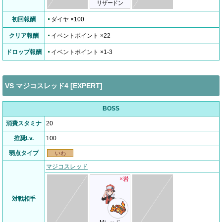
リザードン
初回報酬
ダイヤ ×100
クリア報酬
イベントポイント ×22
ドロップ報酬
イベントポイント ×1-3
VS マジコスレッド4 [EXPERT]
BOSS
消費スタミナ
20
推奨Lv.
100
弱点タイプ
いわ
マジコスレッド
×岩
対戦相手