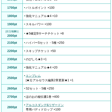
1700pt
バトルポイント ×100
1800pt
強化マニュアル★4 ×10
1900pt
スキルパワー ×100
[目玉報酬1]
★5確定Bサーチチケット ×8
2000pt
2100pt
ハイパーSセット・5種 ×250
2200pt
スキップチケット ×50
2300pt
のびしろ★3 ×1
2400pt
強化マニュアル★4 ×20
エンブレム
2500pt
[★1] アルセウス編第2章更新★1 ×1
2600pt
S2セット・5種 ×250
2700pt
ほのおの秘伝書1巻 ×400
アルコスダンデ&リザードン
2800pt
専用バディドロップ ×100