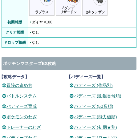
Aダンデ
ラプラス
リザードン
セキタンザン
初回報酬
ダイヤ ×100
クリア報酬
なし
ドロップ報酬
なし
ポケモンマスターズEX攻略
【攻略データ】
【バディーズ一覧】
冒険の進め方
バディーズ (作品別)
バトルシステム
バディーズ (図鑑番号順)
バディーズ育成
バディーズ (50音順)
ポケモンのわざ
バディーズ (能力値順)
トレーナーのわざ
バディーズ (初期★別)
バディーズわざ
バディーズ (ロール別)