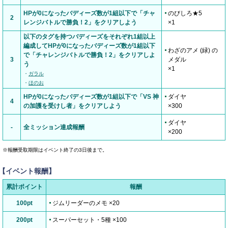
HPが0になったバディーズ数が1組以下で「チャ
のびしろ★5
2
レンジバトルで勝負！2」をクリアしよう
×1
以下のタグを持つバディーズをそれぞれ1組以上
編成してHPが0になったバディーズ数が1組以下
わざのアメ (緑) の
で「チャレンジバトルで勝負！2」をクリアしよ
3
メダル
う
×1
・
ガラル
・
ほのお
HPが0になったバディーズ数が1組以下で「VS 神
ダイヤ
4
の加護を受けし者」をクリアしよう
×300
ダイヤ
-
全ミッション達成報酬
×200
※報酬受取期限はイベント終了の3日後まで。
【イベント報酬】
累計ポイント
報酬
100pt
ジムリーダーのメモ ×20
200pt
スーパーセット・5種 ×100