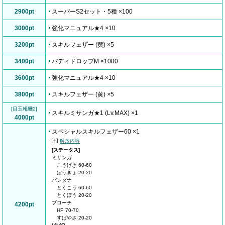
2900pt
スーパーS2セット・5種 ×100
3000pt
強化マニュアル★4 ×10
3200pt
スキルフェザー (黄) ×5
3400pt
バディドロップM ×1000
3600pt
強化マニュアル★4 ×10
3800pt
スキルフェザー (黄) ×5
[目玉報酬2]
スキルミサンガ★1 (Lv.MAX) ×1
4000pt
スペシャルスキルフェザー60 ×1
解放内容
[ステータス]
ミサンガ
こうげき 60-60
ぼうぎょ 20-20
バンダナ
とくこう 60-60
とくぼう 20-20
ブローチ
4200pt
HP 70-70
すばやさ 20-20