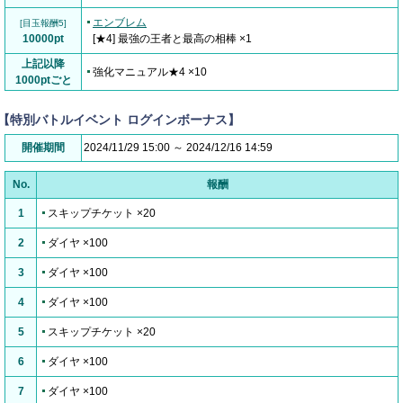
エンブレム
[目玉報酬5]
10000pt
[★4] 最強の王者と最高の相棒 ×1
上記以降
強化マニュアル★4 ×10
1000ptごと
【特別バトルイベント ログインボーナス】
開催期間
2024/11/29 15:00 ～ 2024/12/16 14:59
No.
報酬
1
スキップチケット ×20
2
ダイヤ ×100
3
ダイヤ ×100
4
ダイヤ ×100
5
スキップチケット ×20
6
ダイヤ ×100
7
ダイヤ ×100