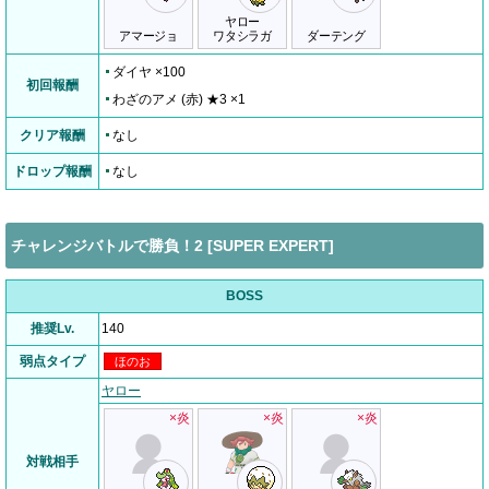
ヤロー
アマージョ
ワタシラガ
ダーテング
ダイヤ ×100
初回報酬
わざのアメ (赤) ★3 ×1
クリア報酬
なし
ドロップ報酬
なし
チャレンジバトルで勝負！2 [SUPER EXPERT]
BOSS
推奨Lv.
140
弱点タイプ
ほのお
ヤロー
×炎
×炎
×炎
対戦相手