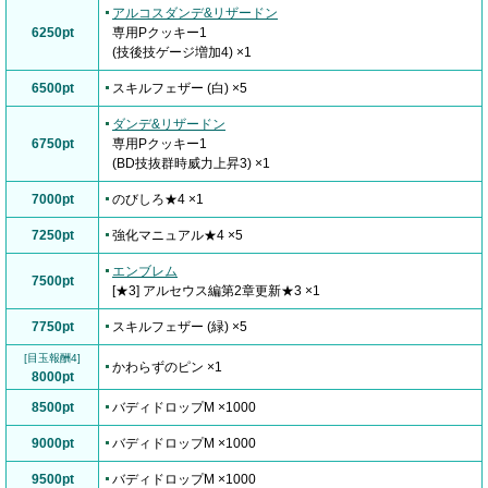
アルコスダンデ&リザードン
6250pt
専用Pクッキー1
(技後技ゲージ増加4) ×1
6500pt
スキルフェザー (白) ×5
ダンデ&リザードン
6750pt
専用Pクッキー1
(BD技抜群時威力上昇3) ×1
7000pt
のびしろ★4 ×1
7250pt
強化マニュアル★4 ×5
エンブレム
7500pt
[★3] アルセウス編第2章更新★3 ×1
7750pt
スキルフェザー (緑) ×5
[目玉報酬4]
かわらずのピン ×1
8000pt
8500pt
バディドロップM ×1000
9000pt
バディドロップM ×1000
9500pt
バディドロップM ×1000