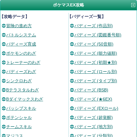
ポケマスEX攻略
【攻略データ】
【バディーズ一覧】
冒険の進め方
バディーズ (作品別)
バトルシステム
バディーズ (図鑑番号順)
バディーズ育成
バディーズ (50音順)
ポケモンのわざ
バディーズ (能力値順)
トレーナーのわざ
バディーズ (初期★別)
バディーズわざ
バディーズ (ロール別)
シンクロわざ
バディーズ (タイプ別)
Bテラスタルわざ
バディーズ (BSB)
Bダイマックスわざ
バディーズ (★6EX)
パッシブスキル
バディーズ (EXロール)
ポテンシャル
バディーズ (超覚醒)
チームスキル
バディーズ (地方別)
マジコス
バディーズ (分類別)