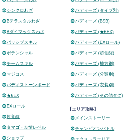
シンクロわざ
バディーズ (タイプ別)
Bテラスタルわざ
バディーズ (BSB)
Bダイマックスわざ
バディーズ (★6EX)
パッシブスキル
バディーズ (EXロール)
ポテンシャル
バディーズ (超覚醒)
チームスキル
バディーズ (地方別)
マジコス
バディーズ (分類別)
バディストーンボード
バディーズ (衣装別)
★6EX
バディーズ (その他タグ)
EXロール
【エリア攻略】
超覚醒
メインストーリー
タマゴ・友情レベル
チャンピオンバトル
ショップ
エクストラエリア