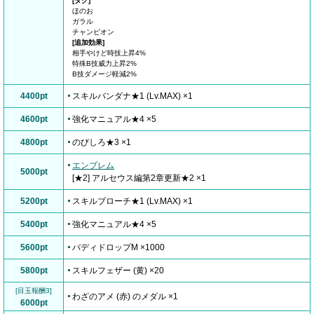
[タグ]
ほのお
ガラル
チャンピオン
[追加効果]
相手やけど時技上昇4%
特殊B技威力上昇2%
B技ダメージ軽減2%
4400pt
スキルバンダナ★1 (Lv.MAX) ×1
4600pt
強化マニュアル★4 ×5
4800pt
のびしろ★3 ×1
エンブレム
5000pt
[★2] アルセウス編第2章更新★2 ×1
5200pt
スキルブローチ★1 (Lv.MAX) ×1
5400pt
強化マニュアル★4 ×5
5600pt
バディドロップM ×1000
5800pt
スキルフェザー (黄) ×20
[目玉報酬3]
わざのアメ (赤) のメダル ×1
6000pt