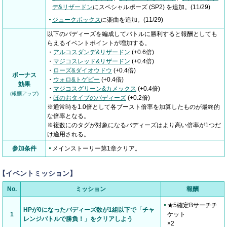
デ&リザードン
にスペシャルポーズ (SP2) を追加。(11/29)
ジュークボックス
に楽曲を追加。(11/29)
以下のバディーズを編成してバトルに勝利すると報酬としても
らえるイベントポイントが増加する。
・
アルコスダンデ&リザードン
(+0.6倍)
・
マジコスレッド&リザードン
(+0.4倍)
・
ローズ&ダイオウドウ
(+0.4倍)
ボーナス
・
ウォロ&トゲピー
(+0.4倍)
効果
・
マジコスグリーン&カメックス
(+0.4倍)
(報酬アップ)
・
ほのおタイプのバディーズ
(+0.2倍)
※通常時を1.0倍として各ブースト倍率を加算したものが最終的
な倍率となる。
※複数にのタグが対象になるバディーズはより高い倍率が1つだ
け適用される。
参加条件
メインストーリー第1章クリア。
【イベントミッション】
No.
ミッション
報酬
★5確定Bサーチチ
HPが0になったバディーズ数が1組以下で「チャ
1
ケット
レンジバトルで勝負！」をクリアしよう
×2