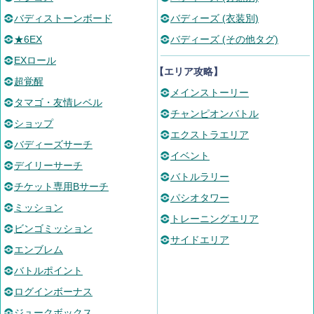
バディストーンボード
バディーズ (衣装別)
★6EX
バディーズ (その他タグ)
EXロール
【エリア攻略】
超覚醒
メインストーリー
タマゴ・友情レベル
チャンピオンバトル
ショップ
エクストラエリア
バディーズサーチ
イベント
デイリーサーチ
バトルラリー
チケット専用Bサーチ
パシオタワー
ミッション
トレーニングエリア
ビンゴミッション
サイドエリア
エンブレム
バトルポイント
ログインボーナス
ジュークボックス