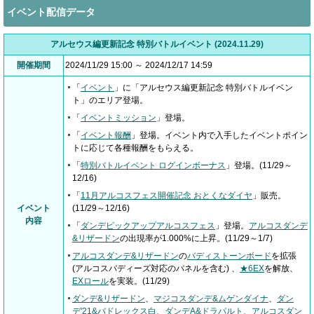
イベント配信データ
アルセウス編更新記念 特別バトルイベント (2024.11.29)
開催期間
2024/11/29 15:00 ～ 2024/12/17 14:59
「
イベント
」に「アルセウス編更新記念 特別バトルイベン
ト」のエリア登場。
「
イベントミッション
」登場。
「
イベント報酬
」登場。イベント内で入手したイベントポイン
トに応じて各種報酬をもらえる。
「
特別バトルイベント ログインボーナス
」登場。(11/29～
12/16)
「
11月アルコスフェス開催記念 おとくなダイヤ
」販売。
イベント
(11/29～12/16)
内容
「
ダンデピックアップアルコスフェス
」登場。
アルコスダンデ
&リザードン
の出現率が1.000%に上昇。(11/29～1/7)
アルコスダンデ&リザードン
の
バディストーンボード
を拡張
(アルコスバディーズ対応のパネルを含む) 、
★6EX
を解放、
EXロール
を実装。(11/29)
ダンデ&リザードン
、
マジコスダンデ&ムゲンダイナ
、
ダン
デ'21&バドレックス白
、
ダンデA&ドラパルト
、
アルコスダン