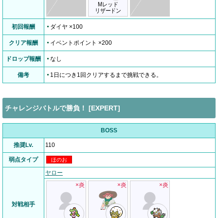
Mレッド
リザードン
初回報酬
ダイヤ ×100
クリア報酬
イベントポイント ×200
ドロップ報酬
なし
備考
1日につき1回クリアするまで挑戦できる。
チャレンジバトルで勝負！ [EXPERT]
BOSS
推奨Lv.
110
弱点タイプ
ほのお
ヤロー
×炎
×炎
×炎
対戦相手