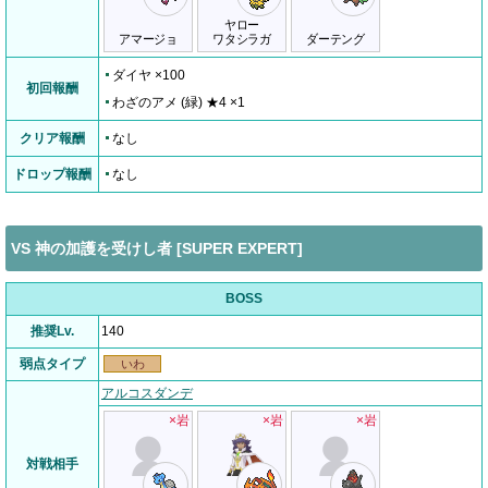
ヤロー
アマージョ
ワタシラガ
ダーテング
ダイヤ ×100
初回報酬
わざのアメ (緑) ★4 ×1
クリア報酬
なし
ドロップ報酬
なし
VS 神の加護を受けし者 [SUPER EXPERT]
BOSS
推奨Lv.
140
弱点タイプ
いわ
アルコスダンデ
×岩
×岩
×岩
対戦相手