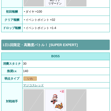
Mレッド
リザードン
初回報酬
ダイヤ ×100
クリア報酬
イベントポイント ×32
ドロップ報酬
イベントポイント ×1-4
1日1回限定・高難度バトル！ [SUPER EXPERT]
BOSS
消費スタミナ
30
推奨Lv.
140
弱点タイプ
いわ
マジコスレッド
×岩
対戦相手