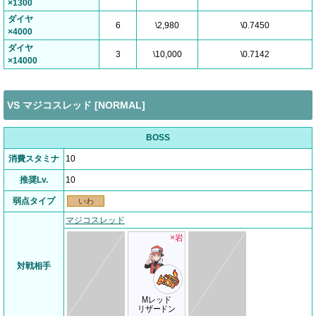
×1300
ダイヤ
6
\2,980
\0.7450
×4000
ダイヤ
3
\10,000
\0.7142
×14000
VS マジコスレッド [NORMAL]
BOSS
消費スタミナ
10
推奨Lv.
10
弱点タイプ
いわ
マジコスレッド
×岩
対戦相手
Mレッド
リザードン