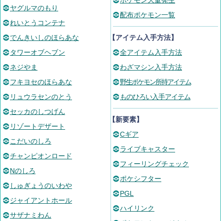
ポケモン大量発生
ヤグルマのもり
配布ポケモン一覧
れいとうコンテナ
でんきいしのほらあな
【アイテム入手方法】
タワーオブヘブン
全アイテム入手方法
ネジやま
わざマシン入手方法
フキヨセのほらあな
野生ポケモン所持アイテム
リュウラセンのとう
ものひろい入手アイテム
セッカのしつげん
【新要素】
リゾートデザート
Cギア
こだいのしろ
ライブキャスター
チャンピオンロード
フィーリングチェック
Nのしろ
ポケシフター
しゅぎょうのいわや
PGL
ジャイアントホール
ハイリンク
サザナミわん