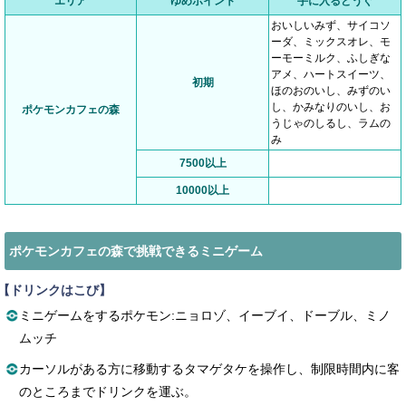
エリア
ゆめポイント
手に入るどうぐ
おいしいみず、サイコソ
ーダ、ミックスオレ、モ
ーモーミルク、ふしぎな
アメ、ハートスイーツ、
初期
ほのおのいし、みずのい
し、かみなりのいし、お
ポケモンカフェの森
うじゃのしるし、ラムの
み
7500以上
10000以上
ポケモンカフェの森で挑戦できるミニゲーム
【ドリンクはこび】
ミニゲームをするポケモン:ニョロゾ、イーブイ、ドーブル、ミノ
ムッチ
カーソルがある方に移動するタマゲタケを操作し、制限時間内に客
のところまでドリンクを運ぶ。