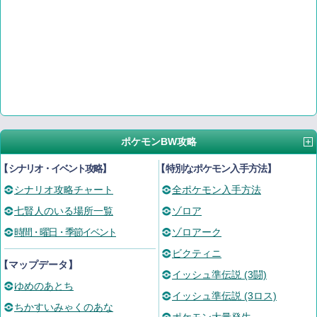
ポケモンBW攻略
【
シナリオ・イベント攻略
】
【
特別なポケモン入手方法
】
シナリオ攻略チャート
全ポケモン入手方法
七賢人のいる場所一覧
ゾロア
時間・曜日・季節イベント
ゾロアーク
ビクティニ
【マップデータ】
イッシュ準伝説 (3闘)
ゆめのあとち
イッシュ準伝説 (3ロス)
ちかすいみゃくのあな