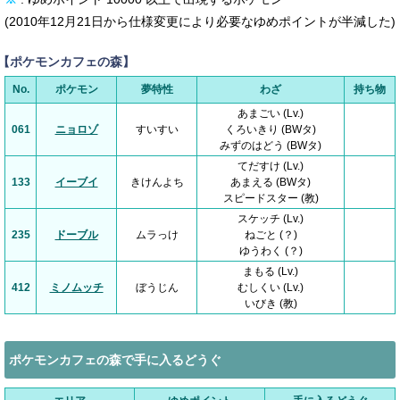
(2010年12月21日から仕様変更により必要なゆめポイントが半減した)
【ポケモンカフェの森】
No.
ポケモン
夢特性
わざ
持ち物
あまごい (Lv.)
061
ニョロゾ
すいすい
くろいきり (BWタ)
みずのはどう (BWタ)
てだすけ (Lv.)
133
イーブイ
きけんよち
あまえる (BWタ)
スピードスター (教)
スケッチ (Lv.)
235
ドーブル
ムラっけ
ねごと (？)
ゆうわく (？)
まもる (Lv.)
412
ミノムッチ
ぼうじん
むしくい (Lv.)
いびき (教)
ポケモンカフェの森で手に入るどうぐ