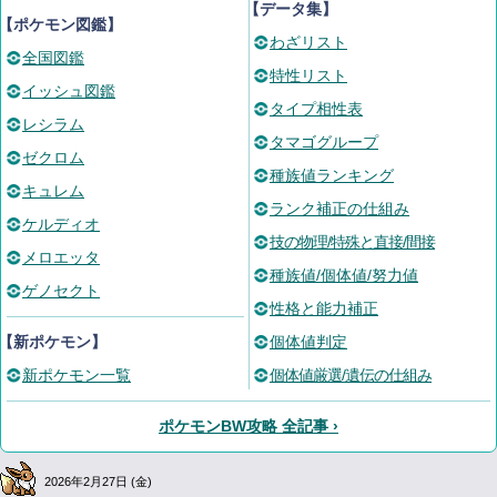
【データ集】
【ポケモン図鑑】
わざリスト
全国図鑑
特性リスト
イッシュ図鑑
タイプ相性表
レシラム
タマゴグループ
ゼクロム
種族値ランキング
キュレム
ランク補正の仕組み
ケルディオ
技の物理/特殊と直接/間接
メロエッタ
種族値/個体値/努力値
ゲノセクト
性格と能力補正
【新ポケモン】
個体値判定
新ポケモン一覧
個体値厳選/遺伝の仕組み
ポケモンBW攻略 全記事 ›
2026年2月27日 (金)