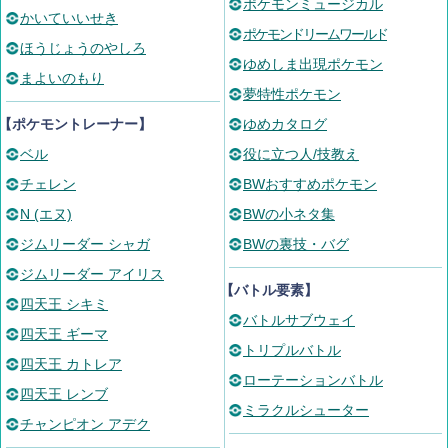
ポケモンミュージカル
かいていいせき
ポケモンドリームワールド
ほうじょうのやしろ
ゆめしま出現ポケモン
まよいのもり
夢特性ポケモン
【ポケモントレーナー】
ゆめカタログ
ベル
役に立つ人/技教え
チェレン
BWおすすめポケモン
N (エヌ)
BWの小ネタ集
ジムリーダー シャガ
BWの裏技・バグ
ジムリーダー アイリス
【バトル要素】
四天王 シキミ
バトルサブウェイ
四天王 ギーマ
トリプルバトル
四天王 カトレア
ローテーションバトル
四天王 レンブ
ミラクルシューター
チャンピオン アデク