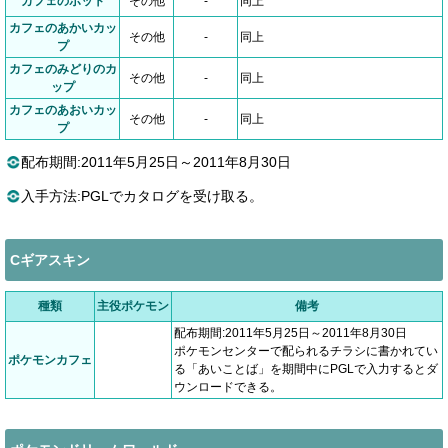
カフェのポット
その他
-
同上
カフェのあかいカッ
その他
-
同上
プ
カフェのみどりのカ
その他
-
同上
ップ
カフェのあおいカッ
その他
-
同上
プ
配布期間:2011年5月25日～2011年8月30日
入手方法:PGLでカタログを受け取る。
Cギアスキン
種類
主役ポケモン
備考
配布期間:2011年5月25日～2011年8月30日
ポケモンセンターで配られるチラシに書かれてい
ポケモンカフェ
る「あいことば」を期間中にPGLで入力するとダ
ウンロードできる。