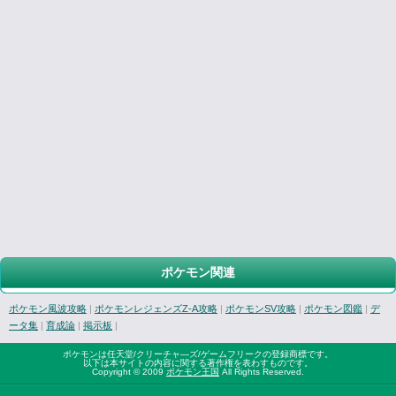
ポケモン関連
ポケモン風波攻略
|
ポケモンレジェンズZ-A攻略
|
ポケモンSV攻略
|
ポケモン図鑑
|
デ
ータ集
|
育成論
|
掲示板
|
ポケモンは任天堂/クリーチャ―ズ/ゲームフリークの登録商標です。
以下は本サイトの内容に関する著作権を表わすものです。
Copyright © 2009
ポケモン王国
All Rights Reserved.