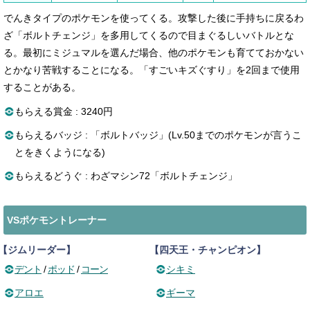
でんきタイプのポケモンを使ってくる。攻撃した後に手持ちに戻るわ
ざ「ボルトチェンジ」を多用してくるので目まぐるしいバトルとな
る。最初にミジュマルを選んだ場合、他のポケモンも育てておかない
とかなり苦戦することになる。「すごいキズぐすり」を2回まで使用
することがある。
もらえる賞金 : 3240円
もらえるバッジ : 「ボルトバッジ」(Lv.50までのポケモンが言うこ
とをきくようになる)
もらえるどうぐ : わざマシン72「ボルトチェンジ」
VSポケモントレーナー
【ジムリーダー】
【四天王・チャンピオン】
デント
/
ポッド
/
コーン
シキミ
アロエ
ギーマ