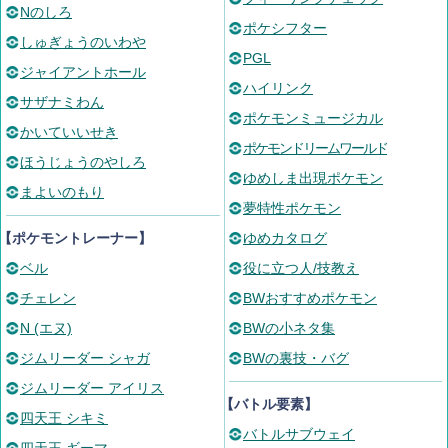
Nのしろ
ポケシフター
しゅぎょうのいわや
PGL
ジャイアントホール
ハイリンク
サザナミわん
ポケモンミュージカル
かいていいせき
ポケモンドリームワールド
ほうじょうのやしろ
ゆめしま出現ポケモン
まよいのもり
夢特性ポケモン
【ポケモントレーナー】
ゆめカタログ
ベル
役に立つ人/技教え
チェレン
BWおすすめポケモン
N (エヌ)
BWの小ネタ集
ジムリーダー シャガ
BWの裏技・バグ
ジムリーダー アイリス
【バトル要素】
四天王 シキミ
バトルサブウェイ