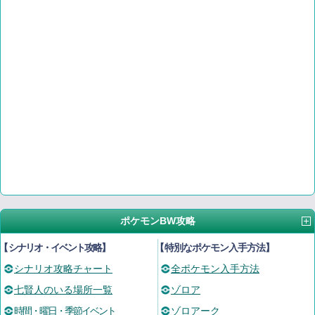
ポケモンBW攻略
【
シナリオ・イベント攻略
】
【
特別なポケモン入手方法
】
シナリオ攻略チャート
全ポケモン入手方法
七賢人のいる場所一覧
ゾロア
時間・曜日・季節イベント
ゾロアーク