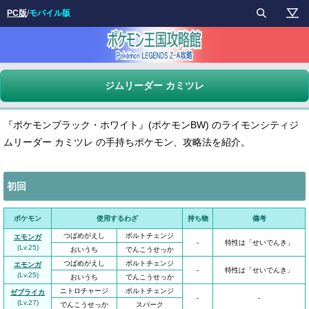
PC版
/
モバイル版
ジムリーダー カミツレ
『ポケモンブラック・ホワイト』(ポケモンBW) のライモンシティジ
ムリーダー カミツレ の手持ちポケモン、攻略法を紹介。
初回
ポケモン
使用するわざ
持ち物
備考
つばめがえし
ボルトチェンジ
エモンガ
-
特性は「せいでんき」
(Lv.25)
おいうち
でんこうせっか
つばめがえし
ボルトチェンジ
エモンガ
-
特性は「せいでんき」
(Lv.25)
おいうち
でんこうせっか
ニトロチャージ
ボルトチェンジ
ゼブライカ
-
-
(Lv.27)
でんこうせっか
スパーク