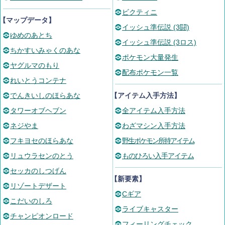
ビクティニ
【マップデータ】
イッシュ準伝説 (3闘)
ゆめのあとち
イッシュ準伝説 (3ロス)
ちかすいみゃくのあな
ポケモン大量発生
ヤグルマのもり
配布ポケモン一覧
れいとうコンテナ
でんきいしのほらあな
【アイテム入手方法】
タワーオブヘブン
全アイテム入手方法
ネジやま
わざマシン入手方法
フキヨセのほらあな
野生ポケモン所持アイテム
リュウラセンのとう
ものひろい入手アイテム
セッカのしつげん
【新要素】
リゾートデザート
Cギア
こだいのしろ
ライブキャスター
チャンピオンロード
フィーリングチェック