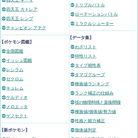
四天王 ギーマ
トリプルバトル
四天王 カトレア
ローテーションバトル
四天王 レンブ
ミラクルシューター
チャンピオン アデク
【データ集】
【ポケモン図鑑】
わざリスト
全国図鑑
特性リスト
イッシュ図鑑
タイプ相性表
レシラム
タマゴグループ
ゼクロム
種族値ランキング
キュレム
ランク補正の仕組み
ケルディオ
技の物理/特殊と直接/間接
メロエッタ
種族値/個体値/努力値
ゲノセクト
性格と能力補正
【新ポケモン】
個体値判定