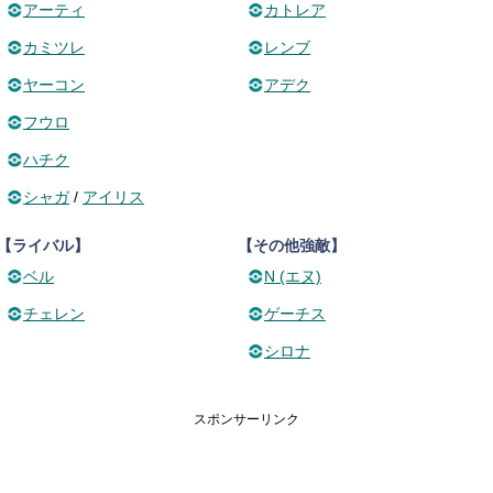
アーティ
カトレア
カミツレ
レンブ
ヤーコン
アデク
フウロ
ハチク
シャガ
/
アイリス
【ライバル】
【その他強敵】
ベル
N (エヌ)
チェレン
ゲーチス
シロナ
スポンサーリンク